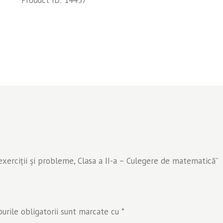
II-
a
-
Culegere
de
matematică
exerciții și probleme, Clasa a II-a – Culegere de matematică”
rile obligatorii sunt marcate cu
*