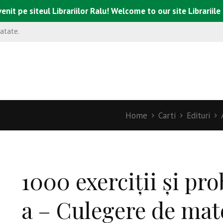
enit pe siteul Librariilor Ralu! Welcome to our site Librariile
natate.
Home
Carti
Edituri
1000 exerciții și pro
a – Culegere de ma