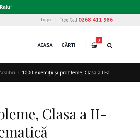
 Ralu!
0268 411 986
Login
Free Call
0
ACASA
CĂRTI
Arslibri
1000 exerciții și probleme, Clasa a II-a...
bleme, Clasa a II-
tematică