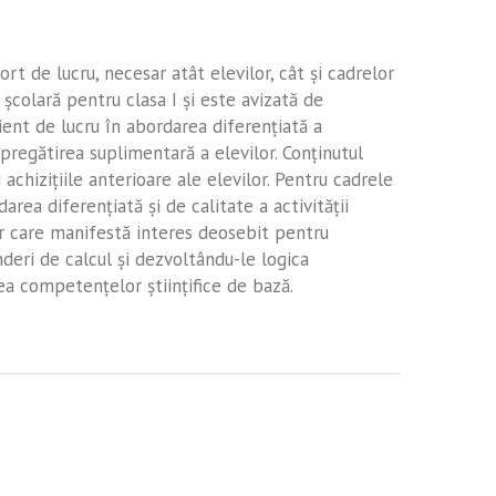
t de lucru, necesar atât elevilor, cât și cadrelor
colară pentru clasa I și este avizată de
ient de lucru în abordarea diferențiată a
 pregătirea suplimentară a elevilor. Conținutul
achizițiile anterioare ale elevilor. Pentru cadrele
rea diferențiată și de calitate a activității
or care manifestă interes deosebit pentru
deri de calcul și dezvoltându-le logica
 competențelor științifice de bază.