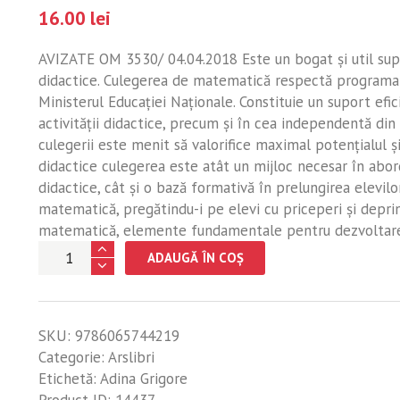
16.00
lei
AVIZATE OM 3530/ 04.04.2018 Este un bogat și util supor
didactice. Culegerea de matematică respectă programa ș
Ministerul Educaţiei Naţionale. Constituie un suport efic
activității didactice, precum și în cea independentă din
culegerii este menit să valorifice maximal potențialul și 
didactice culegerea este atât un mijloc necesar în aborda
didactice, cât și o bază formativă în prelungirea elevil
matematică, pregătindu-i pe elevi cu priceperi și deprin
matematică, elemente fundamentale pentru dezvoltarea
Cantitate
ADAUGĂ ÎN COȘ
1000
exerciții
și
SKU:
9786065744219
probleme,
Categorie:
Arslibri
Clasa
Etichetă:
Adina Grigore
a
Product ID:
14437