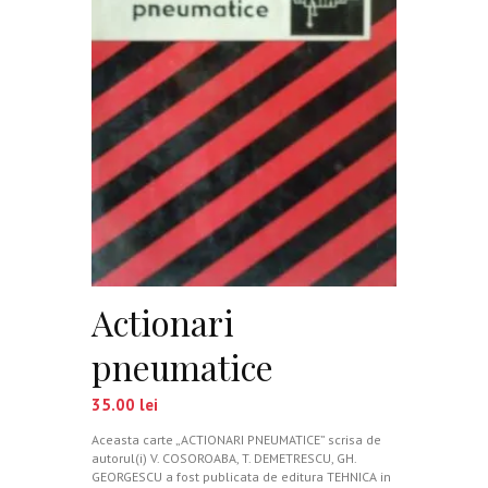
Actionari
pneumatice
35.00
lei
Aceasta carte „ACTIONARI PNEUMATICE” scrisa de
autorul(i) V. COSOROABA, T. DEMETRESCU, GH.
GEORGESCU a fost publicata de editura TEHNICA in