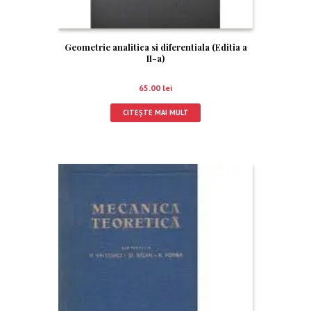
Geometrie analitica si diferentiala (Editia a
II-a)
65.00
lei
CITEȘTE MAI MULT