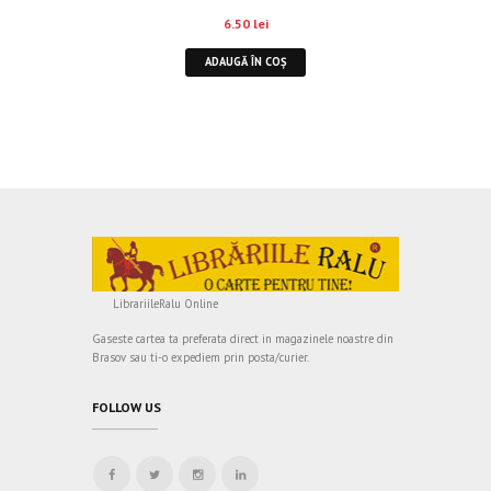
6.50
lei
ADAUGĂ ÎN COȘ
LibrariileRalu Online
Gaseste cartea ta preferata direct in magazinele noastre din
Brasov sau ti-o expediem prin posta/curier.
FOLLOW US