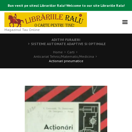
Bun venit pe siteul Librariilor Ralu! Welcome to our site Librariile Ralu!
Magazinul Tau Online
ADITIVI FURAJERI
SISTEME AUTOMATE ADAPTIVE SI OPTIMALE
Home
Carti
Anticariat Tehnic/Matematic/Medicina
Actionari pneumatice