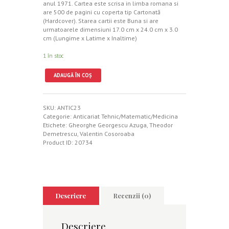
anul 1971. Cartea este scrisa in limba romana si
are 500 de pagini cu coperta tip Cartonată
(Hardcover). Starea cartii este Buna si are
urmatoarele dimensiuni 17.0 cm x 24.0 cm x 3.0
cm (Lungime x Latime x Inaltime)
1 în stoc
ADAUGĂ ÎN COȘ
SKU:
ANTIC23
Categorie:
Anticariat Tehnic/Matematic/Medicina
Etichete:
Gheorghe Georgescu Azuga
,
Theodor
Demetrescu
,
Valentin Cosoroaba
Product ID:
20734
Descriere
Recenzii (0)
Descriere