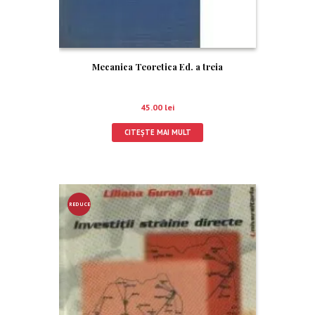
Mecanica Teoretica Ed. a treia
45.00
lei
CITEȘTE MAI MULT
REDUCE
RE!