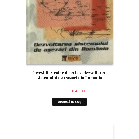
Investitii straine directe si dezvoltarea
sistemului de asezari din Romania
12.00
lei
8.40
lei
ADAUGĂ ÎN COȘ