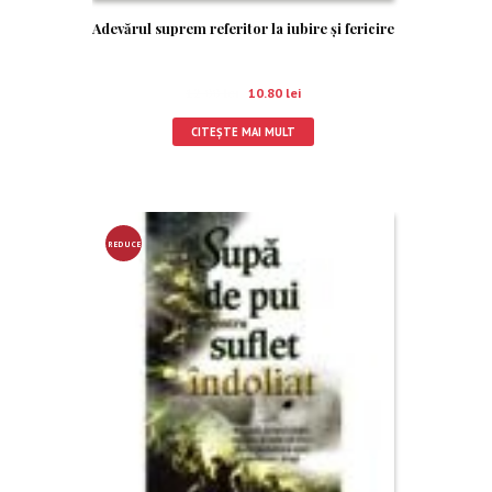
Adevărul suprem referitor la iubire şi fericire
12.00
lei
10.80
lei
CITEȘTE MAI MULT
REDUCE
RE!