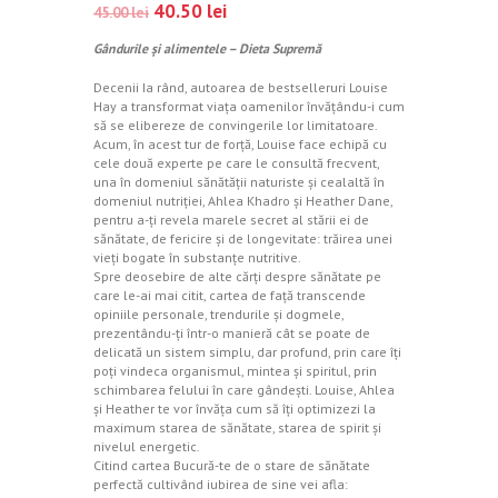
40.50
lei
45.00
lei
Gândurile şi alimentele – Dieta Supremă
Decenii Ia rând, autoarea de bestselleruri Louise
Hay a transformat viaţa oamenilor învăţându-i cum
să se elibereze de convingerile lor limitatoare.
Acum, în acest tur de forţă, Louise face echipă cu
cele două experte pe care le consultă frecvent,
una în domeniul sănătăţii naturiste şi cealaltă în
domeniul nutriţiei, Ahlea Khadro şi Heather Dane,
pentru a-ţi revela marele secret al stării ei de
sănătate, de fericire şi de longevitate: trăirea unei
vieţi bogate în substanţe nutritive.
Spre deosebire de alte cărţi despre sănătate pe
care le-ai mai citit, cartea de faţă transcende
opiniile personale, trendurile şi dogmele,
prezentându-ţi într-o manieră cât se poate de
delicată un sistem simplu, dar profund, prin care îţi
poţi vindeca organismul, mintea şi spiritul, prin
schimbarea felului în care gândeşti. Louise, Ahlea
şi Heather te vor învăţa cum să îţi optimizezi la
maximum starea de sănătate, starea de spirit şi
nivelul energetic.
Citind cartea Bucură-te de o stare de sănătate
perfectă cultivând iubirea de sine vei afla: