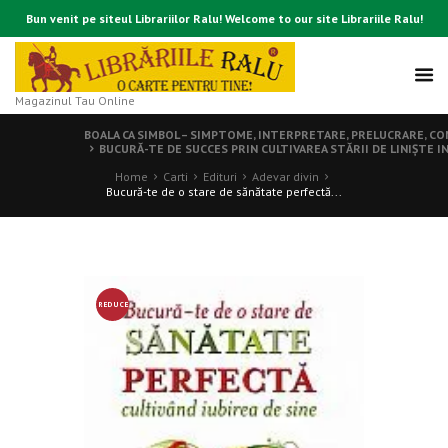
Bun venit pe siteul Librariilor Ralu! Welcome to our site Librariile Ralu!
Magazinul Tau Online
BOALA CA SIMBOL – SIMPTOME, INTERPRETARE, PRELUCRARE, C
BUCURĂ-TE DE SUCCES PRIN CULTIVAREA STĂRII DE LINIŞTE 
Home
Carti
Edituri
Adevar divin
Bucură-te de o stare de sănătate perfectă...
REDUCE
RE!