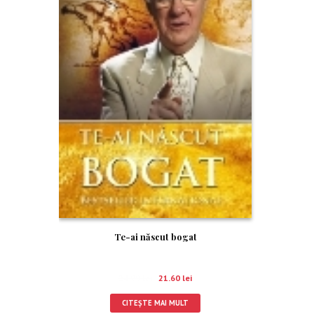
Te-ai născut bogat
24.00
lei
21.60
lei
CITEȘTE MAI MULT