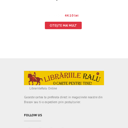
49.00
lei
44.10
lei
CITEȘTE MAI MULT
LibrariileRalu Online
Gaseste cartea ta preferata direct in magazinele noastre din
Brasov sau ti-o expediem prin posta/curier.
FOLLOW US