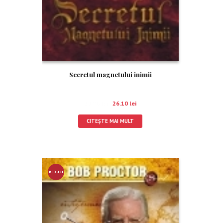
Secretul magnetului inimii
29.00
lei
26.10
lei
CITEȘTE MAI MULT
REDUCE
RE!