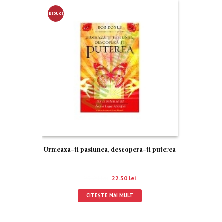
REDUCE
RE!
Urmeaza-ti pasiunea, descopera-ti puterea
25.00
lei
22.50
lei
CITEȘTE MAI MULT