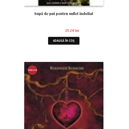
Supă de pui pentru suflet îndoliat
28.00
lei
25.20
lei
ADAUGĂ ÎN COȘ
REDUCE
RE!