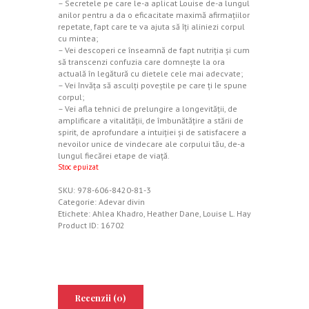
– Secretele pe care le-a aplicat Louise de-a lungul
anilor pentru a da o eficacitate maximă afirmaţiilor
repetate, fapt care te va ajuta să îţi aliniezi corpul
cu mintea;
– Vei descoperi ce înseamnă de fapt nutriţia şi cum
să transcenzi confuzia care domneşte la ora
actuală în legătură cu dietele cele mai adecvate;
– Vei învăţa să asculţi poveştile pe care ţi Ie spune
corpul;
– Vei afla tehnici de prelungire a longevităţii, de
amplificare a vitalităţii, de îmbunătăţire a stării de
spirit, de aprofundare a intuiţiei şi de satisfacere a
nevoilor unice de vindecare ale corpului tău, de-a
lungul fiecărei etape de viaţă.
Stoc epuizat
SKU:
978-606-8420-81-3
Categorie:
Adevar divin
Etichete:
Ahlea Khadro
,
Heather Dane
,
Louise L. Hay
Product ID:
16702
Recenzii (0)