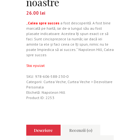
noastre
26.00
lei
„
Calea spre succes
a fost descoperită. A fost bine
marcată pe hartă, iar de-a lungul său au fost
plasate indicatoare. Acestea îţi spun exact ce să
faci. Sunt cincisprezece la număr, iar dacă iei
aminte la ele şi faci ceea ce îţi spun, nimic nu te
poate împiedica să ai succes.“ Napoleon Hill, Calea
spre succes
Stoc epuizat
SKU:
978-606-588-230-0
Categorii:
Curtea Veche
,
Curtea Veche > Dezvoltare
Personala
Etichetă:
Napoleon Hill
Product ID:
2253
Descriere
Recenzii (0)