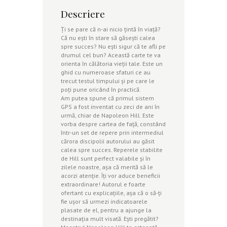
Descriere
Ţi se pare că n-ai nicio ţintă în viaţă?
Că nu eşti în stare să găseşti calea
spre succes? Nu eşti sigur că te afli pe
drumul cel bun? Această carte te va
orienta în călătoria vieţii tale. Este un
ghid cu numeroase sfaturi ce au
trecut testul timpului şi pe care le
poţi pune oricând în practică.
Am putea spune că primul sistem
GPS a fost inventat cu zeci de ani în
urmă, chiar de Napoleon Hill. Este
vorba despre cartea de faţă, constând
într-un set de repere prin intermediul
cărora discipolii autorului au găsit
calea spre succes. Reperele stabilite
de Hill sunt perfect valabile şi în
zilele noastre, aşa că merită să le
acorzi atenţie. Îţi vor aduce beneficii
extraordinare! Autorul e foarte
ofertant cu explicaţiile, aşa că o să-ţi
fie uşor să urmezi indicatoarele
plasate de el, pentru a ajunge la
destinaţia mult visată. Eşti pregătit?