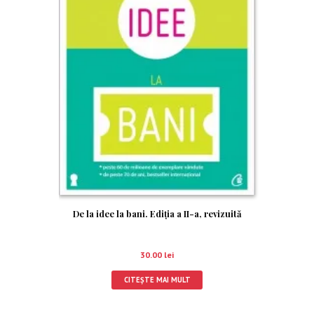
De la idee la bani. Ediţia a II-a, revizuită
30.00
lei
CITEȘTE MAI MULT