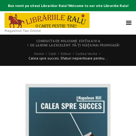
Bun venit pe siteul Librariilor Ralu! Welcome to our site Librariile Ralu!
Magazinul Tau Online
CONDUCTA DE MILIOANE. EDIŢIA A IV-A
DE LA BINE LA EXCELENT. FĂ-ŢI VIAŢA MAI FRUMOASĂ!
Home
Carti
Edituri
Curtea Veche
Calea spre succes. Sfaturi nepieritoare pentru...