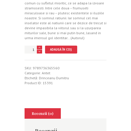
comun cu sufletul mioritic, ce se adapa la izvoare
stramosesti. Intre cele doua – frumuseti
miraculoase si rau – plutesc existentele si iluziile
noastre. Si somnul ratiunii. Iar somnul cel mai
inselator este al natiunii care se dezice de trecut si
devine impasibila la viitorul sau si la uzurparea
miturilor sale, bune si mai putin bune, lasand in
urma imensul gol identitar… (Autorul)
Cantitate
ADAUGĂ ÎN COȘ
Declin
si
derapaje
ale
SKU:
9789736365560
Romaniei
Categorie:
Antet
postdecembriste
Etichetă:
Drinceanu Dumitru
Product ID:
15391
Recenzii (0)
Recenzii