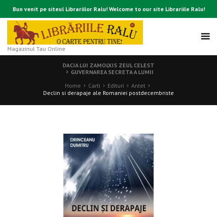
Bun venit pe siteul Librariilor Ralu! Welcome to our site Librariile Ralu!
Magazinul Tau Online
DACIA LUI ZAMOLXIS ZEUL CELEST
GUVERNAREA SECRETA A LUMII
Home
Carti
Edituri
Antet
Declin si derapaje ale Romaniei postdecembriste