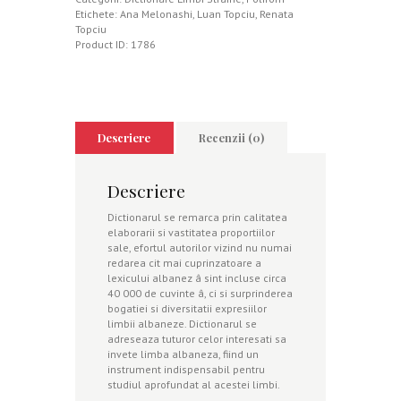
Etichete:
Ana Melonashi
,
Luan Topciu
,
Renata
Topciu
Product ID:
1786
Descriere
Recenzii (0)
Descriere
Dictionarul se remarca prin calitatea
elaborarii si vastitatea proportiilor
sale, efortul autorilor vizind nu numai
redarea cit mai cuprinzatoare a
lexicului albanez â sint incluse circa
40 000 de cuvinte â, ci si surprinderea
bogatiei si diversitatii expresiilor
limbii albaneze. Dictionarul se
adreseaza tuturor celor interesati sa
invete limba albaneza, fiind un
instrument indispensabil pentru
studiul aprofundat al acestei limbi.