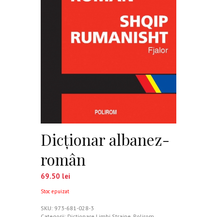
Dicționar albanez-
român
69.50
lei
Stoc epuizat
SKU:
973-681-028-3
Categorii:
Dictionare Limbi Straine
,
Polirom