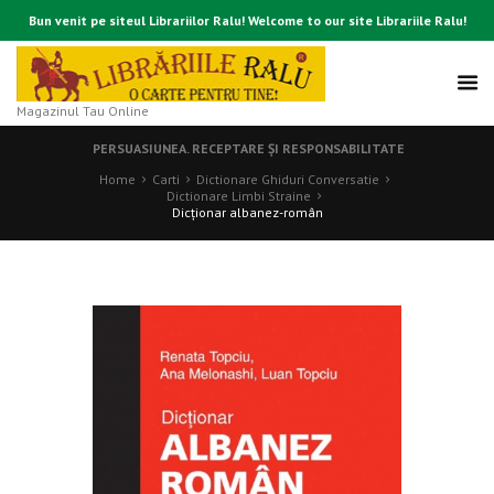
Bun venit pe siteul Librariilor Ralu! Welcome to our site Librariile Ralu!
Magazinul Tau Online
PERSUASIUNEA. RECEPTARE ȘI RESPONSABILITATE
Home
Carti
Dictionare Ghiduri Conversatie
Dictionare Limbi Straine
Dicționar albanez-român