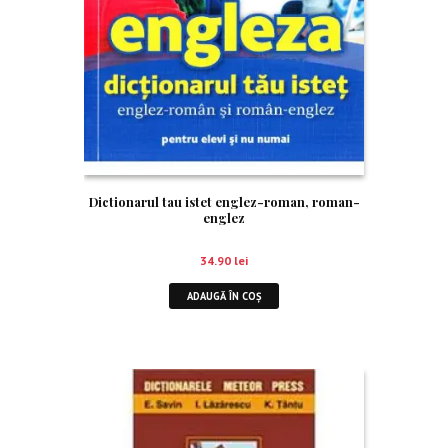
Dictionarul tau istet englez-roman, roman-
englez
34.90
lei
ADAUGĂ ÎN COȘ