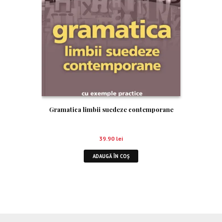
Gramatica limbii suedeze contemporane
39.90
lei
ADAUGĂ ÎN COȘ