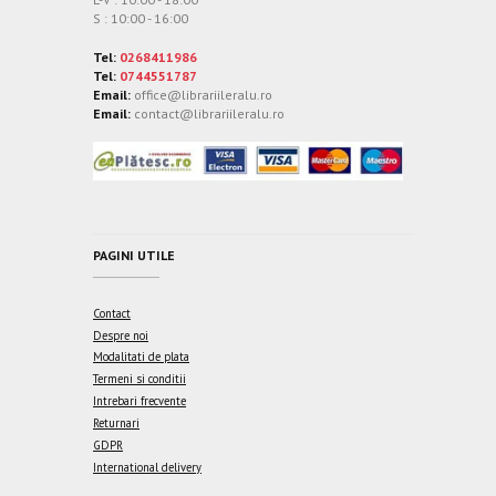
S : 10:00 - 16:00
Tel:
0268411986
Tel:
0744551787
Email:
office@librariileralu.ro
Email:
contact@librariileralu.ro
PAGINI UTILE
Contact
Despre noi
Modalitati de plata
Termeni si conditii
Intrebari frecvente
Returnari
GDPR
International delivery