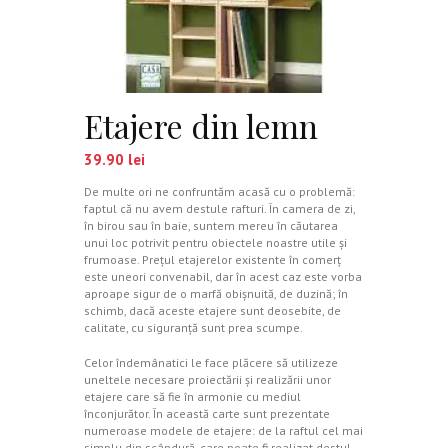
Etajere din lemn
39.90
lei
De multe ori ne confruntăm acasă cu o problemă:
faptul că nu avem destule rafturi. În camera de zi,
în birou sau în baie, suntem mereu în căutarea
unui loc potrivit pentru obiectele noastre utile şi
frumoase. Preţul etajerelor existente în comerţ
este uneori convenabil, dar în acest caz este vorba
aproape sigur de o marfă obişnuită, de duzină; în
schimb, dacă aceste etajere sunt deosebite, de
calitate, cu siguranţă sunt prea scumpe.
Celor îndemânatici le face plăcere să utilizeze
uneltele necesare proiectării şi realizării unor
etajere care să fie în armonie cu mediul
înconjurător. În această carte sunt prezentate
numeroase modele de etajere: de la raftul cel mai
simplu din scândură, care poate fi realizat destul