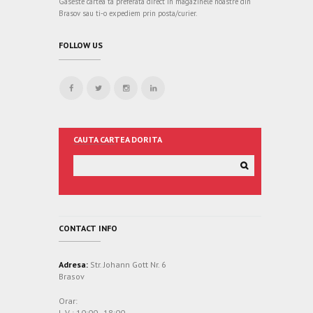
Gaseste cartea ta preferata direct in magazinele noastre din
Brasov sau ti-o expediem prin posta/curier.
FOLLOW US
CAUTA CARTEA DORITA
CONTACT INFO
Adresa:
Str. Johann Gott Nr. 6
Brasov
Orar:
L-V : 10:00 - 18:00