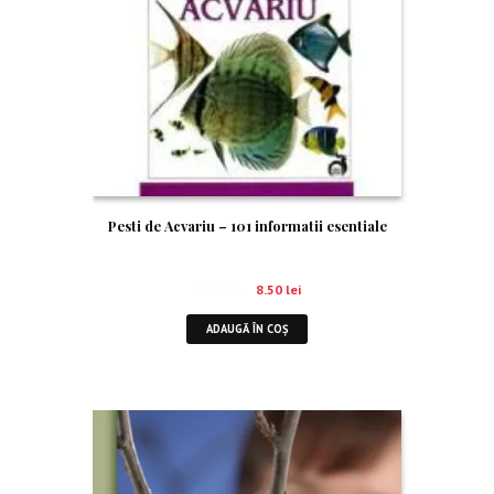
Pesti de Acvariu – 101 informatii esentiale
17.00
lei
8.50
lei
ADAUGĂ ÎN COȘ