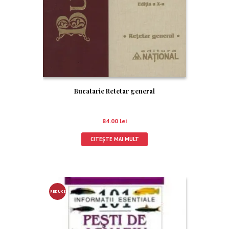
Bucatarie Retetar general
84.00
lei
CITEȘTE MAI MULT
REDUCE
RE!