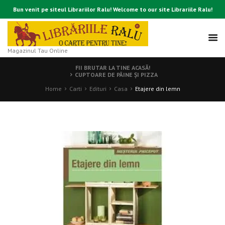
Bun venit pe siteul Librariilor Ralu! Welcome to our site Librariile Ralu!
Magazinul Tau Online
FII BRUTAR LA TINE ACASĂ!
CUPTOARE DE PÂINE ŞI PIZZA
Home
Carti
Edituri
Casa
Etajere din lemn