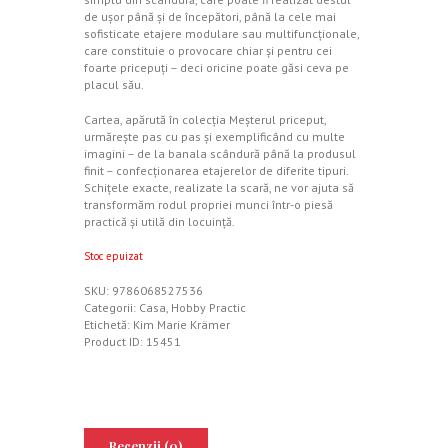
de uşor până şi de începători, până la cele mai
sofisticate etajere modulare sau multifuncţionale,
care constituie o provocare chiar şi pentru cei
foarte pricepuţi – deci oricine poate găsi ceva pe
placul său.
Cartea, apărută în colecţia Meşterul priceput,
urmăreşte pas cu pas şi exemplificând cu multe
imagini – de la banala scândură până la produsul
finit – confecţionarea etajerelor de diferite tipuri.
Schiţele exacte, realizate la scară, ne vor ajuta să
transformăm rodul propriei munci într-o piesă
practică şi utilă din locuinţă.
Stoc epuizat
SKU:
9786068527536
Categorii:
Casa
,
Hobby Practic
Etichetă:
Kim Marie Krämer
Product ID:
15451
Recenzii (0)