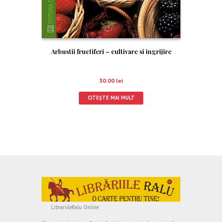
Arbustii fructiferi – cultivare si ingrijire
30.00
lei
CITEȘTE MAI MULT
LibrariileRalu Online