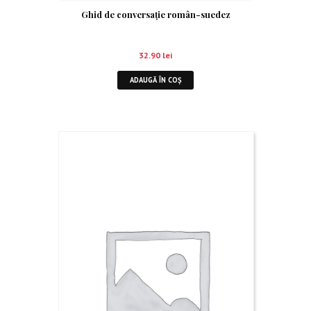
Ghid de conversaţie român-suedez
32.90
lei
ADAUGĂ ÎN COȘ