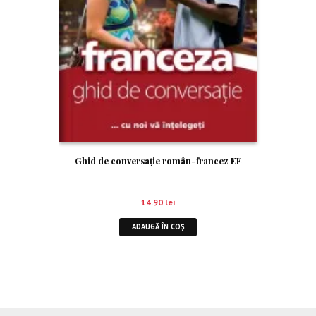
Ghid de conversaţie român-francez EE
14.90
lei
ADAUGĂ ÎN COȘ