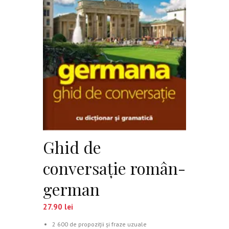
Ghid de
conversaţie român-
german
27.90
lei
2 600 de propoziţii şi fraze uzuale