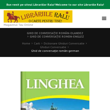
Bun venit pe siteul Librariilor Ralu! Welcome to our site Librariile Ralu!
Magazinul Tau Online
GHID DE CONVERSAŢIE ROMÂN-OLANDEZ
GHID DE CONVERSAŢIE ROMÂN-ENGLEZ
Home
Carti
Dictionare Ghiduri Conversatie
Ghiduri Conversatie
Ghid de conversaţie român-german