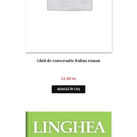
Ghid de conversatie italian roman
22.00
lei
ADAUGĂ ÎN COȘ