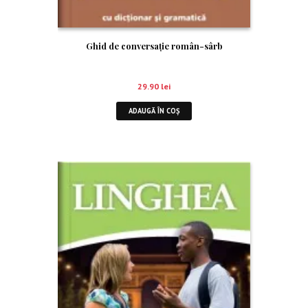
Ghid de conversaţie român-sârb
29.90
lei
ADAUGĂ ÎN COȘ