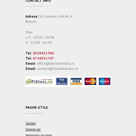
CONTACT INFO
Adresa:
Str. Johann Gott Nr. 6
Brasov
Orar:
L-V : 10:00 - 18:00
S : 10:00 - 16:00
Tel:
0268411986
Tel:
0744551787
Email:
office@librariileralu.ro
Email:
contact@librariileralu.ro
PAGINI UTILE
Contact
Despre noi
Modalitati de plata