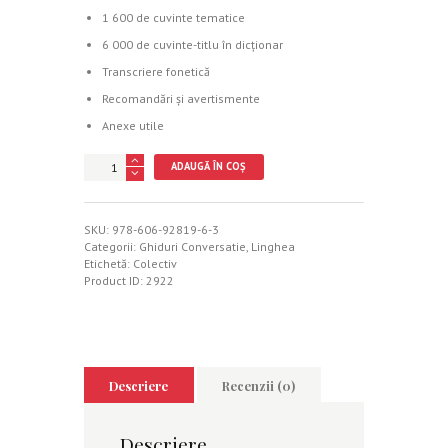
1 600 de cuvinte tematice
6 000 de cuvinte-titlu în dicţionar
Transcriere fonetică
Recomandări şi avertismente
Anexe utile
Cantitate
ADAUGĂ ÎN COȘ
Ghid
de
conversaţie
român-
SKU:
978-606-92819-6-3
german
Categorii:
Ghiduri Conversatie
,
Linghea
Etichetă:
Colectiv
Product ID:
2922
Descriere
Recenzii (0)
Descriere