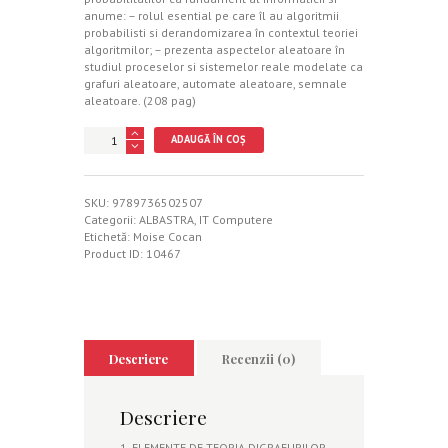
anume: – rolul esential pe care îl au algoritmii
probabilisti si derandomizarea în contextul teoriei
algoritmilor; – prezenta aspectelor aleatoare în
studiul proceselor si sistemelor reale modelate ca
grafuri aleatoare, automate aleatoare, semnale
aleatoare. (208 pag)
Cantitate
ADAUGĂ ÎN COȘ
Modele
deterministe
si
probabiliste
SKU:
9789736502507
Categorii:
ALBASTRA
,
IT Computere
Etichetă:
Moise Cocan
Product ID:
10467
Descriere
Recenzii (0)
Descriere
1. ELEMENTE DE TEORIA DIGRAFURILOR