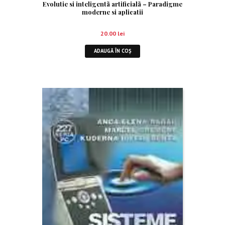
Evolutie si inteligentã artificialã – Paradigme
moderne si aplicatii
20.00
lei
ADAUGĂ ÎN COȘ