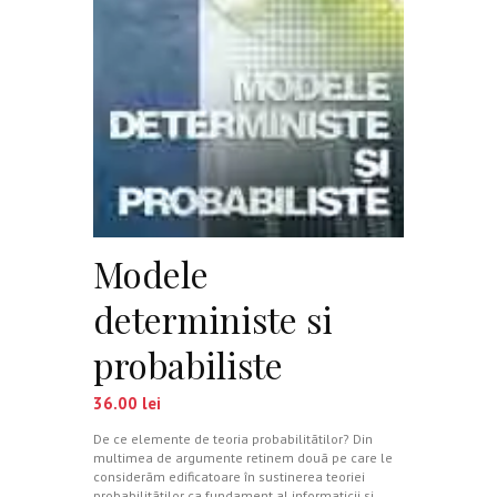
Modele
deterministe si
probabiliste
36.00
lei
De ce elemente de teoria probabilitãtilor? Din
multimea de argumente retinem douã pe care le
considerãm edificatoare în sustinerea teoriei
probabilitãtilor ca fundament al informaticii si