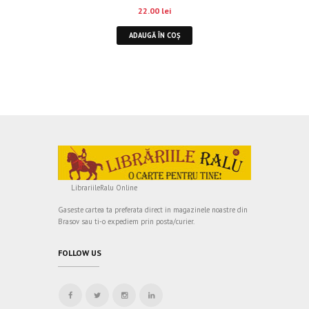
22.00
lei
ADAUGĂ ÎN COȘ
LibrariileRalu Online
Gaseste cartea ta preferata direct in magazinele noastre din
Brasov sau ti-o expediem prin posta/curier.
FOLLOW US