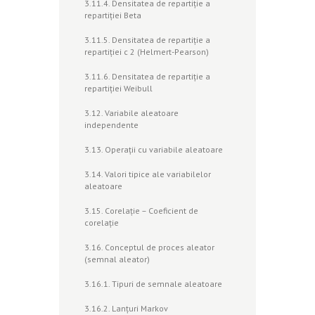
3.11.4. Densitatea de repartiţie a
repartiţiei Beta
3.11.5. Densitatea de repartiţie a
repartiţiei c 2 (Helmert-Pearson)
3.11.6. Densitatea de repartiţie a
repartiţiei Weibull
3.12. Variabile aleatoare
independente
3.13. Operaţii cu variabile aleatoare
3.14. Valori tipice ale variabilelor
aleatoare
3.15. Corelaţie – Coeficient de
corelaţie
3.16. Conceptul de proces aleator
(semnal aleator)
3.16.1. Tipuri de semnale aleatoare
3.16.2. Lanţuri Markov