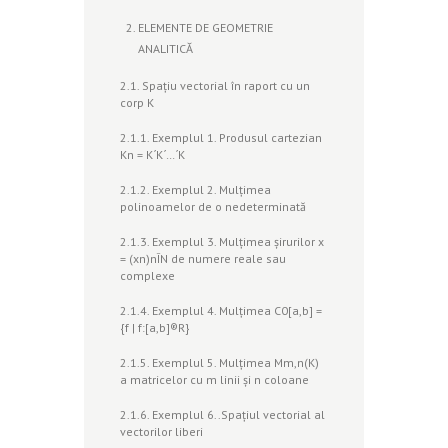
ELEMENTE DE GEOMETRIE
ANALITICĂ
2.1. Spaţiu vectorial în raport cu un
corp K
2.1.1. Exemplul 1. Produsul cartezian
Kn = K´K´…´K
2.1.2. Exemplul 2. Mulţimea
polinoamelor de o nedeterminată
2.1.3. Exemplul 3. Mulţimea şirurilor x
= (xn)nÎN de numere reale sau
complexe
2.1.4. Exemplul 4. Mulţimea C0[a,b] =
{f | f:[a,b]®R}
2.1.5. Exemplul 5. Mulţimea Mm,n(K)
a matricelor cu m linii şi n coloane
2.1.6. Exemplul 6..Spaţiul vectorial al
vectorilor liberi