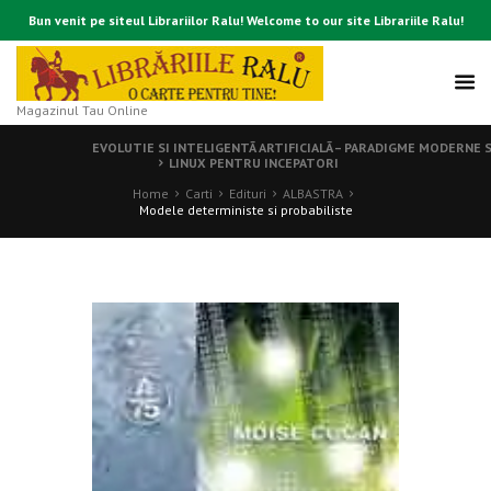
Bun venit pe siteul Librariilor Ralu! Welcome to our site Librariile Ralu!
Magazinul Tau Online
EVOLUTIE SI INTELIGENTÃ ARTIFICIALÃ – PARADIGME MODERNE SI
LINUX PENTRU INCEPATORI
Home
Carti
Edituri
ALBASTRA
Modele deterministe si probabiliste