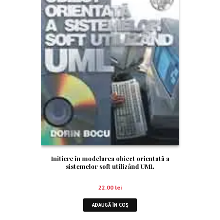
Initiere în modelarea obiect orientatã a
sistemelor soft utilizând UML
22.00
lei
ADAUGĂ ÎN COȘ