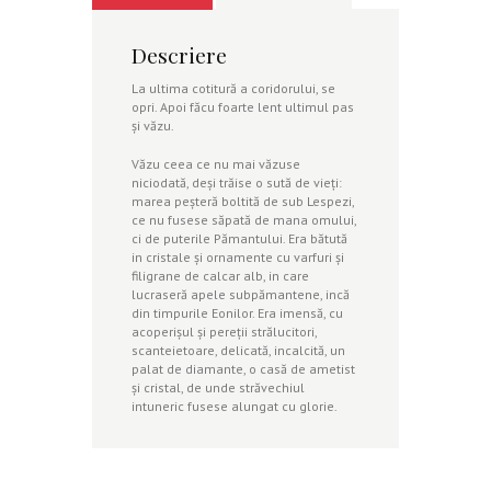
Descriere
La ultima cotitură a coridorului, se
opri. Apoi făcu foarte lent ultimul pas
şi văzu.
Văzu ceea ce nu mai văzuse
niciodată, deşi trăise o sută de vieţi:
marea peşteră boltită de sub Lespezi,
ce nu fusese săpată de mana omului,
ci de puterile Pămantului. Era bătută
in cristale şi ornamente cu varfuri şi
filigrane de calcar alb, in care
lucraseră apele subpămantene, incă
din timpurile Eonilor. Era imensă, cu
acoperişul şi pereţii strălucitori,
scanteietoare, delicată, incalcită, un
palat de diamante, o casă de ametist
şi cristal, de unde străvechiul
intuneric fusese alungat cu glorie.