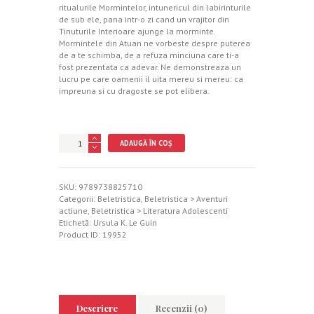
ritualurile Mormintelor, intunericul din labirinturile
de sub ele, pana intr-o zi cand un vrajitor din
Tinuturile Interioare ajunge la morminte.
Mormintele din Atuan ne vorbeste despre puterea
de a te schimba, de a refuza minciuna care ti-a
fost prezentata ca adevar. Ne demonstreaza un
lucru pe care oamenii il uita mereu si mereu: ca
impreuna si cu dragoste se pot elibera.
Cantitate
ADAUGĂ ÎN COȘ
Mormintele
din
Atuan
SKU:
9789738825710
Categorii:
Beletristica
,
Beletristica > Aventuri
actiune
,
Beletristica > Literatura Adolescenti
Etichetă:
Ursula K. Le Guin
Product ID:
19952
Descriere
Recenzii (0)