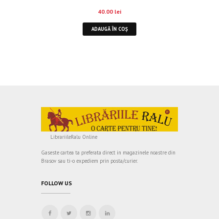
40.00
lei
ADAUGĂ ÎN COȘ
LibrariileRalu Online
Gaseste cartea ta preferata direct in magazinele noastre din
Brasov sau ti-o expediem prin posta/curier.
FOLLOW US