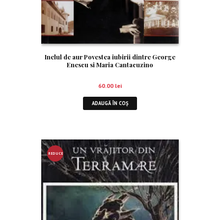
Inelul de aur Povestea iubirii dintre George
Enescu si Maria Cantacuzino
60.00
lei
ADAUGĂ ÎN COȘ
REDUCE
RE!