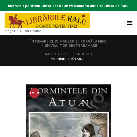
Bun venit pe siteul Librariilor Ralu! Welcome to our site Librariile Ralu!
Magazinul Tau Online
ÎN FIECARE ZI, DUMNEZEU SE ROAGĂ LA MINE
UN VRAJITOR DIN TERRAMARE
Home
Carti
Beletristica
Mormintele din Atuan
REDUCE
RE!