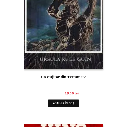
Un vrajitor din Terramare
39.00
lei
19.50
lei
ADAUGĂ ÎN COȘ