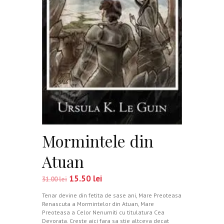
Mormintele din
Atuan
15.50
lei
31.00
lei
Tenar devine din fetita de sase ani, Mare Preoteasa
Renascuta a Mormintelor din Atuan, Mare
Preoteasa a Celor Nenumiti cu titulatura Cea
Devorata. Creste aici fara sa stie altceva decat