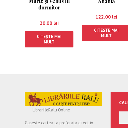
Marte şi Venus în
Anania
dormitor
122.00
lei
20.00
lei
CITEȘTE MAI
MULT
CITEȘTE MAI
MULT
CAU
LibrariileRalu Online
Gaseste cartea ta preferata direct in