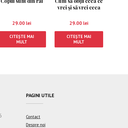
Copiii sunt din rai
Cum să obţii ceea ce
vrei şi să vrei ceea
ce ai
29.00
lei
29.00
lei
CITEȘTE MAI
CITEȘTE MAI
MULT
MULT
PAGINI UTILE
6
Contact
Despre noi