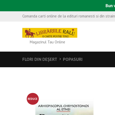
Bun v
Comanda carti online de la edituri romanesti si din strai
Magazinul Tau Online
FLORI DIN DEȘERT
POPASURI
REDUCE
RE!