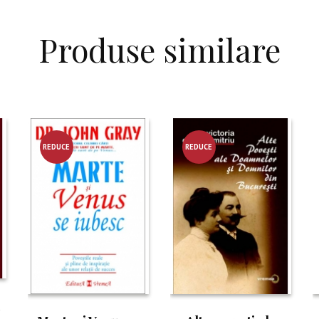
Produse similare
REDUCE
REDUCE
RE!
RE!
u