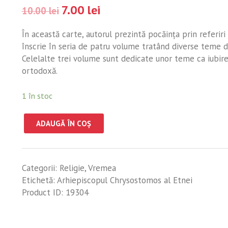
7.00
lei
10.00
lei
În această carte, autorul prezintă pocăinţa prin referiri 
înscrie în seria de patru volume tratând diverse teme de
Celelalte trei volume sunt dedicate unor teme ca iubirea
ortodoxă.
1 în stoc
ADAUGĂ ÎN COȘ
Categorii:
Religie
,
Vremea
Etichetă:
Arhiepiscopul Chrysostomos al Etnei
Product ID:
19304