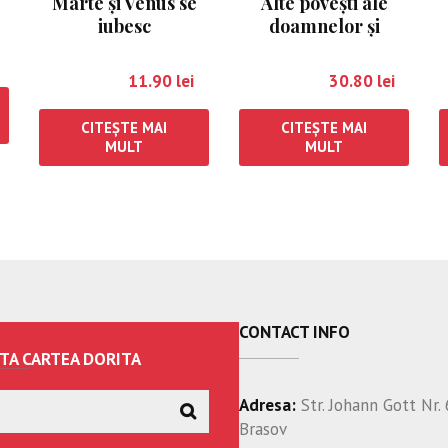
Marte şi Venus se
Alte povești ale
iubesc
doamnelor și
domnilor din
București
17.00
lei
11.90
lei
44.00
lei
30.80
lei
CITEȘTE MAI
CITEȘTE MAI
MULT
MULT
CONTACT INFO
TA CARTEA DORITA
Adresa:
Str. Johann Gott Nr. 
Brasov