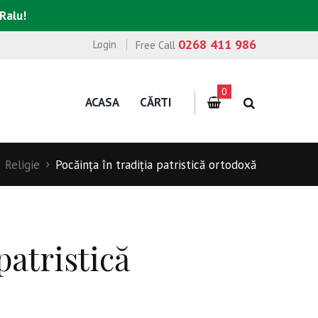
 Ralu!
0268 411 986
Login
Free Call
0
ACASA
CĂRTI
Religie
Pocăinţa în tradiţia patristică ortodoxă
patristică