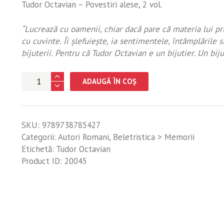
Tudor Octavian – Povestiri alese, 2 vol.
“Lucrează cu oamenii, chiar dacă pare că materia lui pr
cu cuvinte. Îi şlefuieşte, ia sentimentele, întâmplările s
bijuterii. Pentru că Tudor Octavian e un bijutier. Un bij
Cantitate
ADAUGĂ ÎN COȘ
Povestiri
alese
2
SKU:
9789738785427
Volume
Categorii:
Autori Romani
,
Beletristica > Memorii
Etichetă:
Tudor Octavian
Product ID:
20045