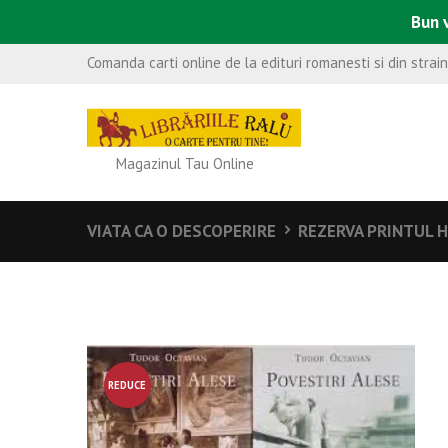
Bun v
Comanda carti online de la edituri romanesti si din strai
Magazinul Tau Online
VIATA CA O DESCOPERIRE
REZERVA PRINTUL 
REDUCE
RE!