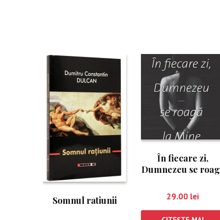
În fiecare zi,
Dumnezeu se roag
la mine
29.00
lei
Somnul ratiunii
CITEȘTE MAI