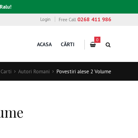
 Ralu!
0268 411 986
Login
Free Call
0
ACASA
CĂRTI
Carti
Autori Romani
Povestiri alese 2 Volume
lume