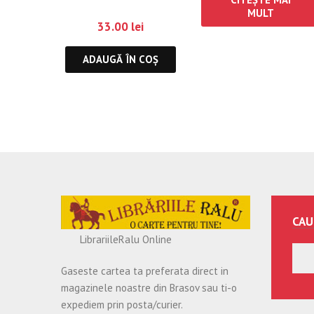
MULT
33.00
lei
ADAUGĂ ÎN COȘ
CAU
LibrariileRalu Online
Gaseste cartea ta preferata direct in
magazinele noastre din Brasov sau ti-o
expediem prin posta/curier.