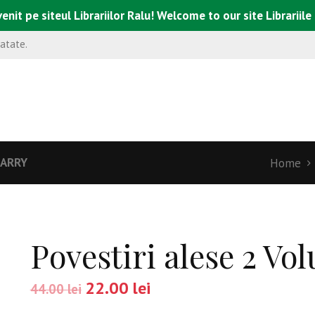
enit pe siteul Librariilor Ralu! Welcome to our site Librariile
natate.
HARRY
Home
Povestiri alese 2 Vo
22.00
lei
44.00
lei