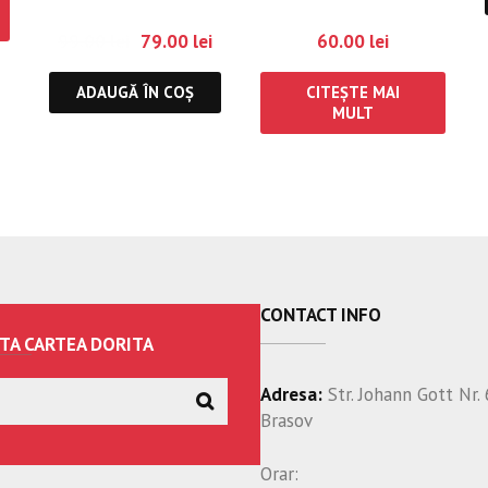
99.00
lei
79.00
lei
60.00
lei
ADAUGĂ ÎN COȘ
CITEȘTE MAI
MULT
CONTACT INFO
TA CARTEA DORITA
Adresa:
Str. Johann Gott Nr. 
Brasov
Orar: