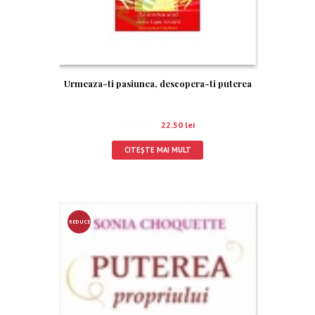
Urmeaza-ti pasiunea, descopera-ti puterea
25.00
lei
22.50
lei
CITEȘTE MAI MULT
REDUCE
RE!