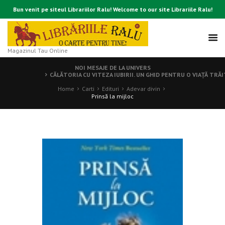
Bun venit pe siteul Librariilor Ralu! Welcome to our site Librariile Ralu!
Magazinul Tau Online
NOI MESAJE DE LA UNIVERS
CĂLĂTORIA CU VITEZA IUBIRII. UN GHID PENTRU O VIAŢĂ TRĂI
Home
Carti
Edituri
Adevar divin
Prinsă la mijloc