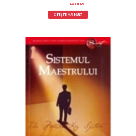
49.00
lei
44.10
lei
CITEȘTE MAI MULT