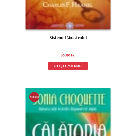
Sistemul Maestrului
35.00
lei
CITEȘTE MAI MULT
REDUCE
RE!