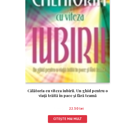
Călătoria cu viteza iubirii. Un ghid pentru o
viaţă trăită în pace şi fără teamă
25.00
lei
22.50
lei
CITEȘTE MAI MULT