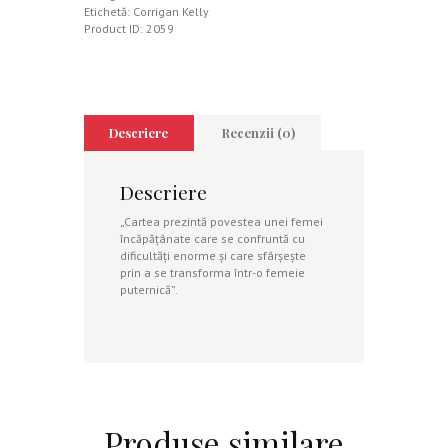
Etichetă:
Corrigan Kelly
Product ID:
2059
Descriere
Recenzii (0)
Descriere
„Cartea prezintă povestea unei femei
încăpăţânate care se confruntă cu
dificultăţi enorme şi care sfârşeşte
prin a se transforma într-o femeie
puternică”.
Produse similare