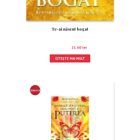
Te-ai născut bogat
24.00
lei
21.60
lei
CITEȘTE MAI MULT
REDUCE
RE!