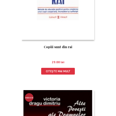
Copiii sunt din rai
29.00
lei
CITEȘTE MAI MULT
REDUCE
RE!