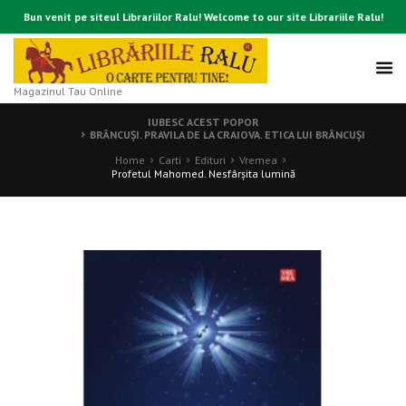
Bun venit pe siteul Librariilor Ralu! Welcome to our site Librariile Ralu!
Magazinul Tau Online
IUBESC ACEST POPOR
BRÂNCUȘI. PRAVILA DE LA CRAIOVA. ETICA LUI BRÂNCUȘI
Home
Carti
Edituri
Vremea
Profetul Mahomed. Nesfârșita lumină