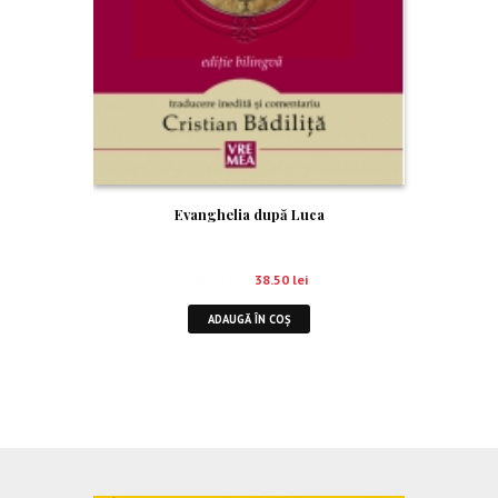
Evanghelia după Luca
55.00
lei
38.50
lei
ADAUGĂ ÎN COȘ