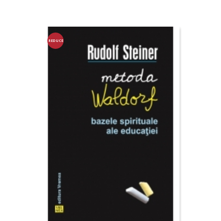
REDUCE
RE!