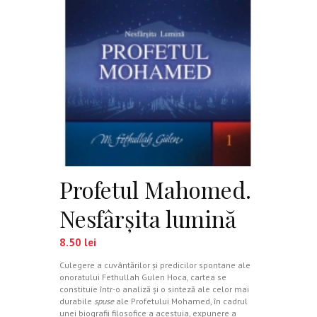
Profetul Mahomed.
Nesfârșita lumină
8.50
lei
Culegere a cuvântărilor și predicilor spontane ale
onoratului Fethullah Gulen Hoca, cartea se
constituie într-o analiză și o sinteză ale celor mai
durabile
spuse
ale Profetului Mohamed, în cadrul
unei biografii filosofice a acestuia, expunere a