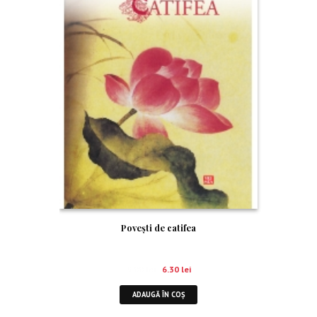
Povești de catifea
9.00
lei
6.30
lei
ADAUGĂ ÎN COȘ