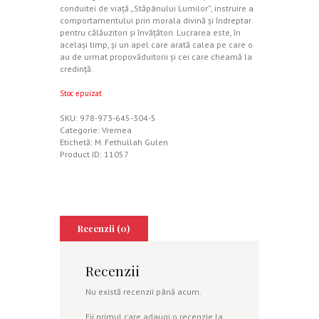
conduitei de viață „Stăpânului Lumilor”, instruire a
comportamentului prin morala divină și îndreptar
pentru călăuzitori și învățători. Lucrarea este, în
același timp, și un apel care arată calea pe care o
au de urmat propovăduitorii și cei care cheamă la
credință.
Stoc epuizat
SKU:
978-973-645-304-5
Categorie:
Vremea
Etichetă:
M. Fethullah Gulen
Product ID:
11057
Recenzii (0)
Recenzii
Nu există recenzii până acum.
Fii primul care adaugi o recenzie la