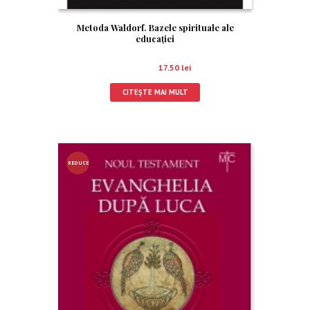
Metoda Waldorf. Bazele spirituale ale
educației
25.00
lei
17.50
lei
CITEȘTE MAI MULT
REDUCE
RE!