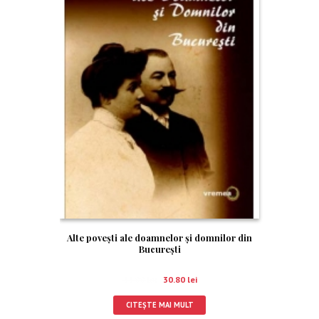
Alte povești ale doamnelor și domnilor din
București
44.00
lei
30.80
lei
CITEȘTE MAI MULT