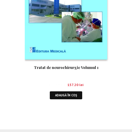
Tratat de neurochirurgie Volumul 1
196.50
lei
157.20
lei
ADAUGĂ ÎN COȘ