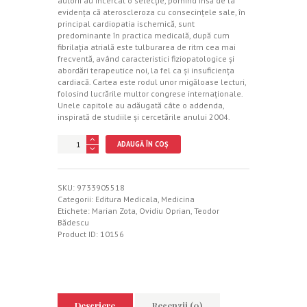
autorii au încercat o selecţie, pornind însă de la
evidenţa că ateroscleroza cu consecinţele sale, în
principal cardiopatia ischemică, sunt
predominante în practica medicală, după cum
fibrilaţia atrială este tulburarea de ritm cea mai
frecventă, având caracteristici fiziopatologice şi
abordări terapeutice noi, la fel ca şi insuficienţa
cardiacă. Cartea este rodul unor migăloase lecturi,
folosind lucrările multor congrese internaţionale.
Unele capitole au adăugată câte o addenda,
inspirată de studiile şi cercetările anului 2004.
Cantitate
ADAUGĂ ÎN COȘ
Progrese
şi
tendinţe
noi
SKU:
9733905518
în
Categorii:
Editura Medicala
,
Medicina
cardiologia
Etichete:
Marian Zota
,
Ovidiu Oprian
,
Teodor
modernă
Bădescu
Product ID:
10156
Descriere
Recenzii (0)