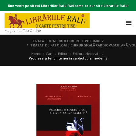
Bun venit pe siteul Librariilor Ralu! Welcome to our site Librariile Ralu!
Magazinul Tau Online
TRATAT DE NEUROCHIRURGIE VOLUMUL 2
TRATAT DE PATOLOGIE CHIRURGICALĂ CARDIOVASCULARĂ. VOLUM
Home
Carti
Edituri
Editura Medicala
Progrese şi tendinţe noi în cardiologia modernă