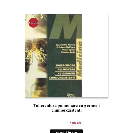
REDUCE
RE!
Tuberculoza pulmonara cu germeni
chimiorezistenti
10.00
lei
7.00
lei