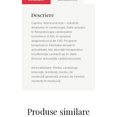
Descriere
Cuprins: Ateroscleroza – substrat
anatomic în cardiologie. Date actuale
în fiziopatologia cardiopatiei
ischemice (CAD). În sprijinul
diagnosticului de CAD. Progrese
terapeutice. Fibrilaţia atrială în
actualitate. Noi abordări terapeutice.
Insuficienţa cardiacă up-to-date.
Diverse actualităţi cardiovasculare.
Adresabilitate: Medici cardiologi,
internişti, rezidenţi, medici de
medicină generală, medici de familie,
studenţi în medicină.
Produse similare