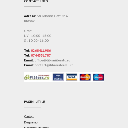
CONTACT INFO
Adresa:
Str. Johann Gott Nr. 6
Brasov
Orar:
L-V : 10:00 - 18:00
S : 10:00 - 16:00
Tel:
0268411986
Tel:
0744551787
Email:
office@librariileralu.ro
Email:
contact@librariileralu.ro
PAGINI UTILE
Contact
Despre noi
Modalitati de plata