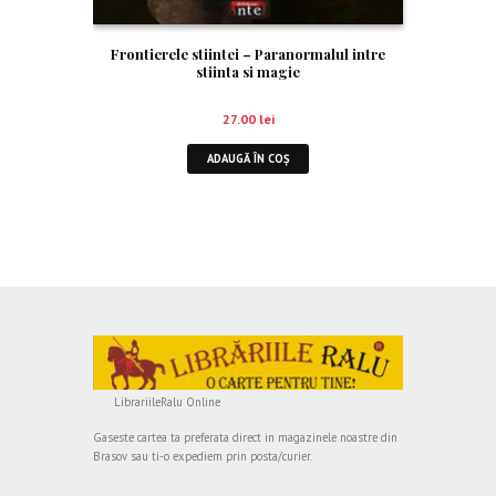
Frontierele stiintei – Paranormalul intre
stiinta si magie
27.00
lei
ADAUGĂ ÎN COȘ
LibrariileRalu Online
Gaseste cartea ta preferata direct in magazinele noastre din
Brasov sau ti-o expediem prin posta/curier.