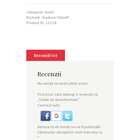
de
dezinformare
Categorie:
Antet
Etichetă:
Vladimir Volkoff
Product ID:
11118
Recenzii (0)
Recenzii
Nu există recenzii până acum.
Fii primul care adaugi o recenzie la
„Tratat de dezinformare”
Connect with:
Adresa ta de email nu va fi publicată.
Câmpurile obligatorii sunt marcate cu
*