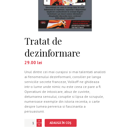
Tratat de
dezinformare
29.00
lei
Unul dintre cei mai curajosi si mai talentati analisti
ai fenomenului dezinformarii, consilier pe langa
serviciile secrete franceze, Volkoff ne ghideaza
intr-o lume unde nimic nu este ceea ce pare a fi.
Operatiuni de intoxicare, abuz de cuvinte,
deturnarea sensului, coruptie si lipsa de scrupule,
numeroase exemple din istoria recenta, o carte
despre lumea perversa si fascinanta a
persuasiunii.
Cantitate
ADAUGĂ ÎN COȘ
Tratat