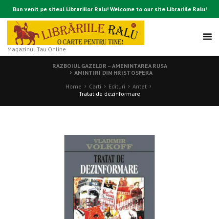
Bun venit pe siteul Librariilor Ralu! Welcome to our site Librariile Ralu!
Magazinul Tau Online
RAZBOIUL GAZELOR – AMENINTAREA RUSA
AMINTIRI DIN HRISTOSFERA
Home
Carti
Edituri
Antet
Tratat de dezinformare