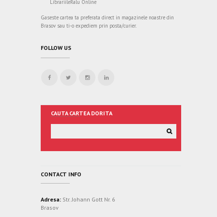
LibrariileRalu Online
Gaseste cartea ta preferata direct in magazinele noastre din
Brasov sau ti-o expediem prin posta/curier.
FOLLOW US
CAUTA CARTEA DORITA
CONTACT INFO
Adresa:
Str. Johann Gott Nr. 6
Brasov