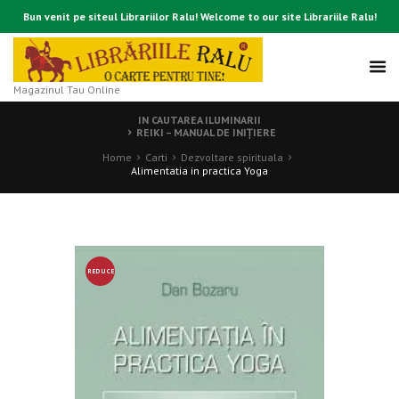
Bun venit pe siteul Librariilor Ralu! Welcome to our site Librariile Ralu!
Magazinul Tau Online
IN CAUTAREA ILUMINARII
REIKI – MANUAL DE INIŢIERE
Home
Carti
Dezvoltare spirituala
Alimentatia in practica Yoga
REDUCE
RE!