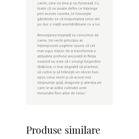
carne, care nu bea şi nu fumează. Cu
toate că nu poate defini ce înţelege
prin aceste cuvinte, le foloseşte
gândindu-se că majoritatea celor din
jur duc o viaţă asemănătoare cu a lui.
Renunţarea treptată la consumul de
carne. Un vechi principiu al
înţelepciunii yoghine spune că cel
mai sigur mijloc de a transforma o
atitudine profund ancorată în fiinţa
noastră nu este să-i smulgi fulgerător
rădăcina, ci mai degrabă să plantezi,
să cultivi şi să hrăneşti un obicei bun,
opus celui vechi şi să acorzi noii
obişnuinţe grijă, dragoste şi atenţia pe
care le-ai arăta cultivării unei
minunate flori albe de lotus.”
Produse similare