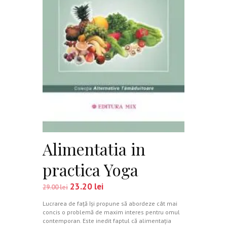
Alimentatia in
practica Yoga
23.20
lei
29.00
lei
Lucrarea de faţă îşi propune să abordeze cât mai
concis o problemă de maxim interes pentru omul
contemporan. Este inedit faptul că alimentaţia