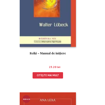
Reiki – Manual de iniţiere
29.00
lei
23.20
lei
CITEȘTE MAI MULT
REDUCE