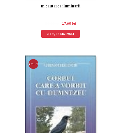
In cautarea iluminarii
22.00
lei
17.60
lei
CITEȘTE MAI MULT
REDUCE
RE!