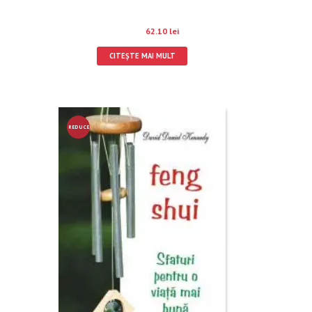
69.00
lei
62.10
lei
CITEȘTE MAI MULT
REDUCE
RE!