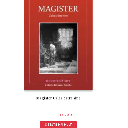
RE!
Magister Calea catre sine
19.00
lei
15.20
lei
CITEȘTE MAI MULT