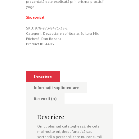
prezentată este explicată prin prisma practicii
yoga.
Stoc epuizat
SKU:
978-973-8471-38-2
Categorii:
Dezvoltare spirituala
,
Editura Mix
Etichetă:
Dan Bozaru
Product ID:
4483
Descriere
Informații suplimentare
Recenzii (0)
Descriere
Omul obişnuit cataloghează, de cele
mai multe ori, drept fanatică sau
sectantă o persoană care nu consumă