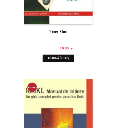
Feng Shui
25.00
lei
20.00
lei
ADAUGĂ ÎN COȘ
REDUCE
RE!