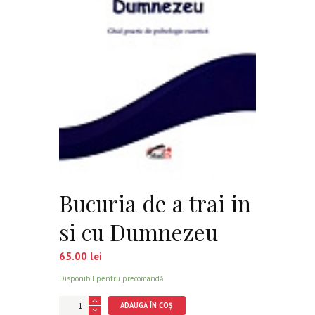
Bucuria de a trai in
si cu Dumnezeu
65.00
lei
Disponibil pentru precomandă
Cantitate
ADAUGĂ ÎN COȘ
Bucuria