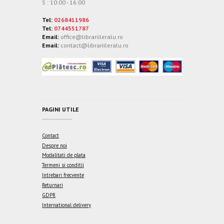
S : 10:00 - 16:00
Tel:
0268411986
Tel:
0744551787
Email:
office@librariileralu.ro
Email:
contact@librariileralu.ro
PAGINI UTILE
Contact
Despre noi
Modalitati de plata
Termeni si conditii
Intrebari frecvente
Returnari
GDPR
International delivery