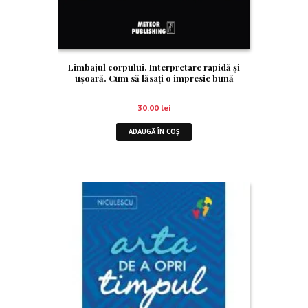
Limbajul corpului. Interpretare rapidă şi
uşoară. Cum să lăsaţi o impresie bună
30.00
lei
ADAUGĂ ÎN COȘ