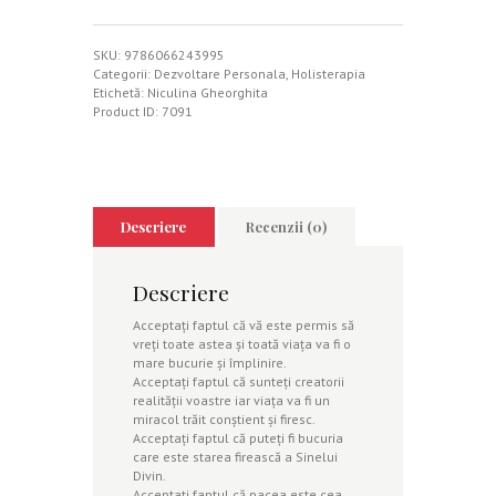
de
a
trai
SKU:
9786066243995
in
Categorii:
Dezvoltare Personala
,
Holisterapia
si
Etichetă:
Niculina Gheorghita
cu
Product ID:
7091
Dumnezeu
Descriere
Recenzii (0)
Descriere
Acceptaţi faptul că vă este permis să
vreţi toate astea şi toată viaţa va fi o
mare bucurie şi împlinire.
Acceptaţi faptul că sunteţi creatorii
realităţii voastre iar viaţa va fi un
miracol trăit conştient şi firesc.
Acceptaţi faptul că puteţi fi bucuria
care este starea firească a Sinelui
Divin.
Acceptaţi faptul că pacea este cea