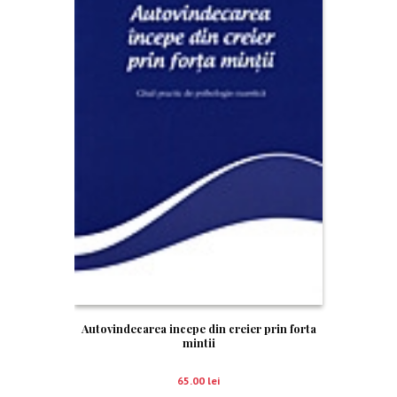
Autovindecarea incepe din creier prin forta
mintii
65.00
lei