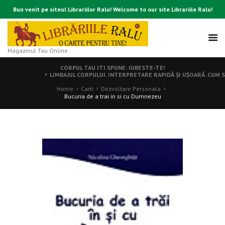
Bun venit pe siteul Librariilor Ralu! Welcome to our site Librariile Ralu!
Magazinul Tau Online
CORPUL TAU ITI SPUNE: IUBESTE-TE!
LIMBAJUL CORPULUI. INTERPRETARE RAPIDĂ ŞI UŞOARĂ. CUM S
Home
Carti
Dezvoltare Personala
Bucuria de a trai in si cu Dumnezeu