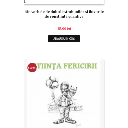
Din vorbele de duh ale strabunilor si fluxurile
de constiinta cuantica
45.00
lei
ADAUGĂ ÎN COȘ
REDUCE
RE!