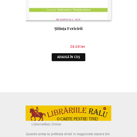
Știința Fericirii
29.00
lei
26.10
lei
ADAUGĂ ÎN COȘ
LibrariileRalu Online
Gaseste cartea ta preferata direct in magazinele noastre din