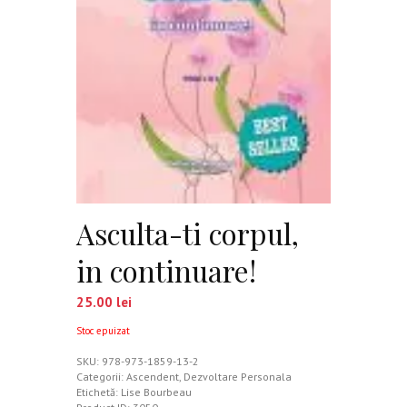
Asculta-ti corpul,
in continuare!
25.00
lei
Stoc epuizat
SKU:
978-973-1859-13-2
Categorii:
Ascendent
,
Dezvoltare Personala
Etichetă:
Lise Bourbeau