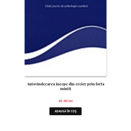
Autovindecarea incepe din creier prin forta
mintii
65.00
lei
ADAUGĂ ÎN COȘ