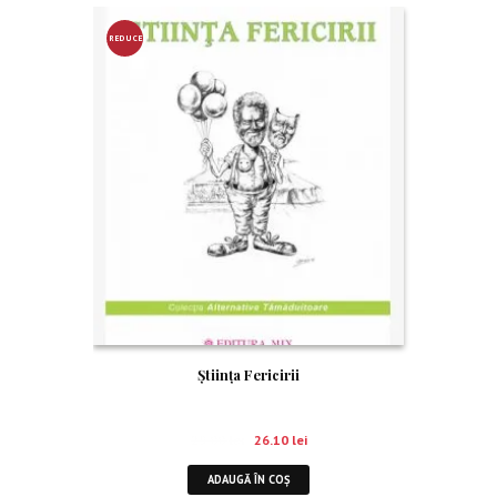
REDUCE
RE!
Știința Fericirii
29.00
lei
26.10
lei
ADAUGĂ ÎN COȘ