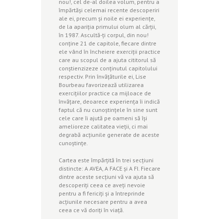
nou!, cel de-al doilea volum, pentru a
împărtăşi celemai recente descoperiri
ale ei, precum şi noile ei experienţe,
de la apariţia primului olum al cărţii,
în 1987. Ascultă-ţi corpul, din nou!
conţine 21 de capitole, fiecare dintre
ele vând în încheiere exerciţii practice
care au scopul de a ajuta cititorul să
conştienzizeze conţinutul capitolului
respectiv. Prin învăţăturile ei, Lise
Bourbeau favorizează utilizarea
exerciţiilor practice ca mijloace de
învăţare, deoarece experienţa îi indică
faptul că nu cunoştinţele în sine sunt
cele care îi ajută pe oameni să îşi
amelioreze calitatea vieţii, ci mai
degrabă acţiunile generate de aceste
cunoştinţe.
Cartea este împărţită în trei secţiuni
distincte: A AVEA, A FACE şi A FI. Fiecare
dintre aceste secţiuni vă va ajuta să
descoperiţi ceea ce aveţi nevoie
pentru a fi fericiţi şi a întreprinde
acţiunile necesare pentru a avea
ceea ce vă doriţi în viaţă.