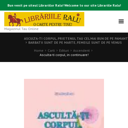
Bun venit pe siteul Librariilor Ralu! Welcome to our site Librariile Ralu!
Magazinul Tau Online
ASCULTA-TI CORPUL, PRIETENUL TAU CEL MAI BUN DE PE PAMANT
BARBATII SUNT DE PE MARTE, FEMEILE SUNT DE PE VENUS
Home
Carti
Edituri
Ascendent
Asculta-ti corpul, in continuare!