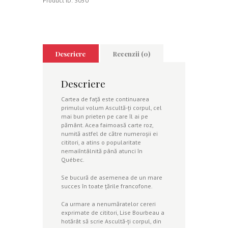
Product ID:
3050
Descriere
Recenzii (0)
Descriere
Cartea de faţă este continuarea
primului volum Ascultă-ţi corpul, cel
mai bun prieten pe care îl ai pe
pământ. Acea faimoasă carte roz,
numită astfel de către numeroşii ei
cititori, a atins o popularitate
nemaiîntâlnită până atunci în
Québec.
Se bucură de asemenea de un mare
succes în toate ţările francofone.
Ca urmare a nenumăratelor cereri
exprimate de cititori, Lise Bourbeau a
hotărât să scrie Ascultă-ţi corpul, din