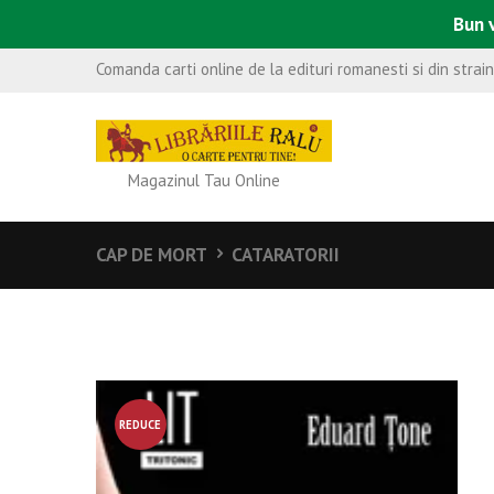
Bun v
Comanda carti online de la edituri romanesti si din strai
Magazinul Tau Online
CAP DE MORT
CATARATORII
REDUCE
RE!