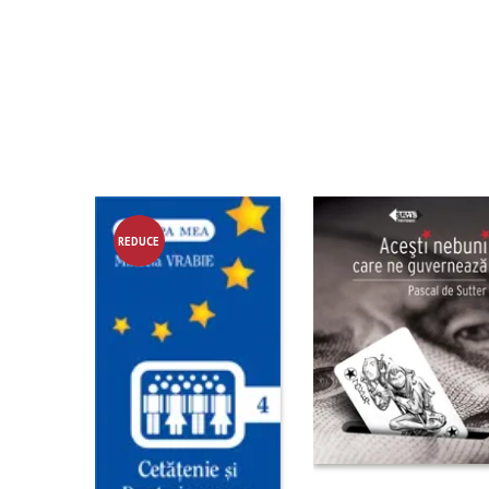
REDUCE
RE!