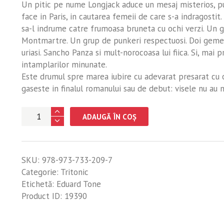
Un pitic pe nume Longjack aduce un mesaj misterios, pu
face in Paris, in cautarea femeii de care s-a indragostit
sa-l indrume catre frumoasa bruneta cu ochi verzi. Un ghi
Montmartre. Un grup de punkeri respectuosi. Doi gemeni
uriasi. Sancho Panza si mult-norocoasa lui fiica. Si, mai 
intamplarilor minunate.
Este drumul spre marea iubire cu adevarat presarat cu 
gaseste in finalul romanului sau de debut: visele nu au n
Cantitate
ADAUGĂ ÎN COȘ
Castelul
printesei
de
SKU:
978-973-733-209-7
caramel
Categorie:
Tritonic
Etichetă:
Eduard Tone
Product ID:
19390