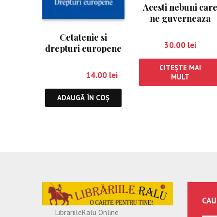
Acesti nebuni car
ne guverneaza
Cetatenie si
30.00
lei
drepturi europene
(nr.4)
CITEȘTE MAI
18.00
lei
14.00
lei
MULT
ADAUGĂ ÎN COȘ
CAU
LibrariileRalu Online