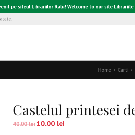
enit pe siteul Librariilor Ralu! Welcome to our site Librariile
natate.
Home
Carti
Castelul printesei d
10.00
lei
40.00
lei