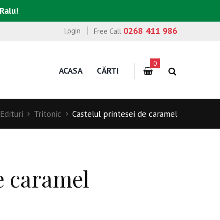
 Ralu!
0268 411 986
Login
Free Call
0
ACASA
CĂRTI
Edituri
Tritonic
Castelul printesei de caramel
e caramel