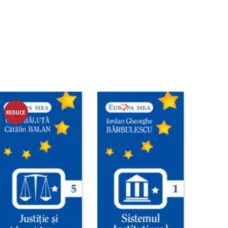
REDUCE
RE!