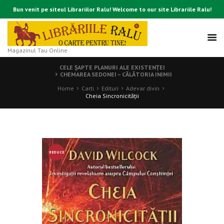
Bun venit pe siteul Librariilor Ralu! Welcome to our site Librariile Ralu!
Magazinul Tau Online
CELE ŞAPTE PLANURI ALE EXISTENŢEI
CHEMAREA SEDONEI – CĂLĂTORIA INIMII
Home
Carti
Edituri
Adevar divin
Cheia Sincronicităţii
REDUCE
RE!