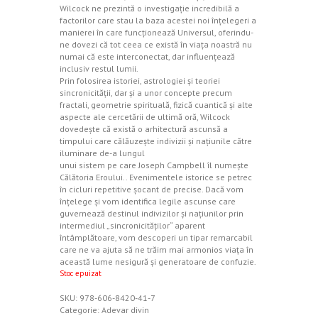
Wilcock ne prezintă o investigaţie incredibilă a
factorilor care stau la baza acestei noi înţelegeri a
manierei în care funcţionează Universul, oferindu-
ne dovezi că tot ceea ce există în viaţa noastră nu
numai că este interconectat, dar influenţează
inclusiv restul lumii.
Prin folosirea istoriei, astrologiei şi teoriei
sincronicităţii, dar şi a unor concepte precum
fractali, geometrie spirituală, fizică cuantică şi alte
aspecte ale cercetării de ultimă oră, Wilcock
dovedeşte că există o arhitectură ascunsă a
timpului care călăuzeşte indivizii şi naţiunile către
iluminare de-a lungul
unui sistem pe care Joseph Campbell îl numeşte
Călătoria Eroului.. Evenimentele istorice se petrec
în cicluri repetitive şocant de precise. Dacă vom
înţelege şi vom identifica legile ascunse care
guvernează destinul indivizilor şi naţiunilor prin
intermediul „sincronicităţilor“ aparent
întâmplătoare, vom descoperi un tipar remarcabil
care ne va ajuta să ne trăim mai armonios viaţa în
această lume nesigură şi generatoare de confuzie.
Stoc epuizat
SKU:
978-606-8420-41-7
Categorie:
Adevar divin