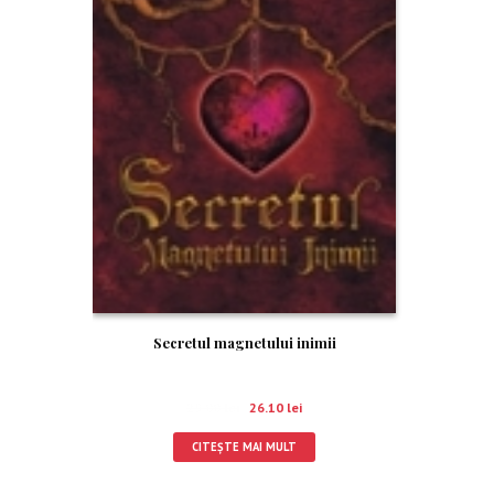
Secretul magnetului inimii
29.00
lei
26.10
lei
CITEȘTE MAI MULT