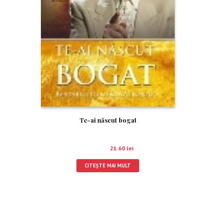
Te-ai născut bogat
24.00
lei
21.60
lei
CITEȘTE MAI MULT