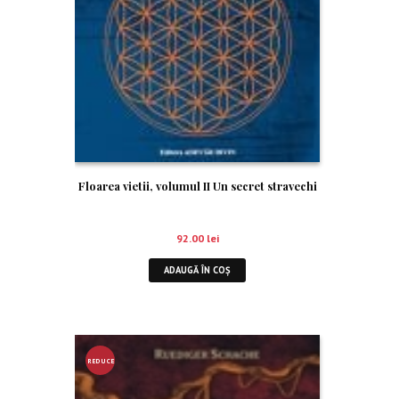
Floarea vietii, volumul II Un secret stravechi
92.00
lei
ADAUGĂ ÎN COȘ
REDUCE
RE!