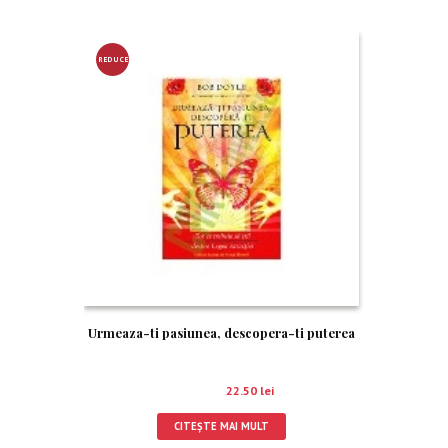
REDUCE
RE!
Urmeaza-ti pasiunea, descopera-ti puterea
25.00
lei
22.50
lei
CITEȘTE MAI MULT