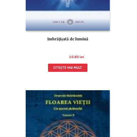
Imbrăţişată de lumină
12.00
lei
10.80
lei
CITEȘTE MAI MULT