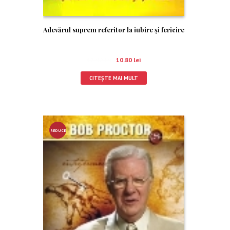
Adevărul suprem referitor la iubire şi fericire
12.00
lei
10.80
lei
CITEȘTE MAI MULT
REDUCE
RE!