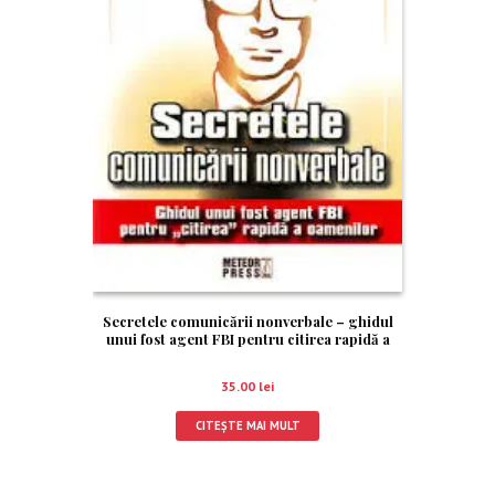
Secretele comunicării nonverbale – ghidul
unui fost agent FBI pentru citirea rapidă a
oamenilor · Secretele comunicării
nonverbale
35.00
lei
CITEȘTE MAI MULT