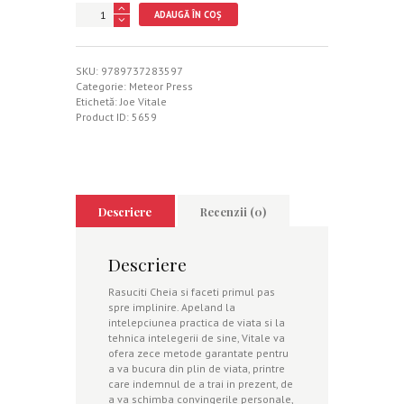
Cantitate
ADAUGĂ ÎN COȘ
Cheia
SKU:
9789737283597
Categorie:
Meteor Press
Etichetă:
Joe Vitale
Product ID:
5659
Descriere
Recenzii (0)
Descriere
Rasuciti Cheia si faceti primul pas
spre implinire. Apeland la
intelepciunea practica de viata si la
tehnica intelegerii de sine, Vitale va
ofera zece metode garantate pentru
a va bucura din plin de viata, printre
care indemnul de a trai in prezent, de
a va schimba convingerile personale,