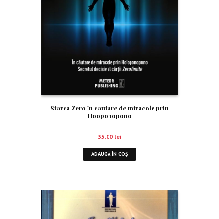
Starea Zero In cautare de miracole prin
Hooponopono
35.00
lei
ADAUGĂ ÎN COȘ