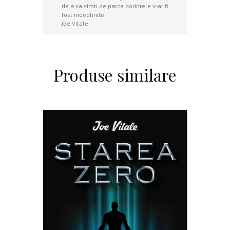
de a va simti de parca dorintele v-ar fi
fost indeplinite.
Joe Vitale
Produse similare