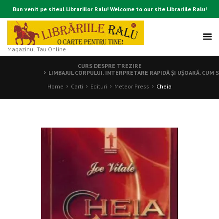
Bun venit pe siteul Librariilor Ralu! Welcome to our site Librariile Ralu!
Magazinul Tau Online
CURS DESPRE TREZIRE
LIMBAJUL CORPULUI. INTERPRETARE RAPIDĂ ŞI UŞOARĂ. CUM S
Home
Carti
Edituri
Meteor Press
Cheia