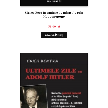
Starea Zero In cautare de miracole prin
Hooponopono
35.00
lei
ADAUGĂ ÎN COȘ