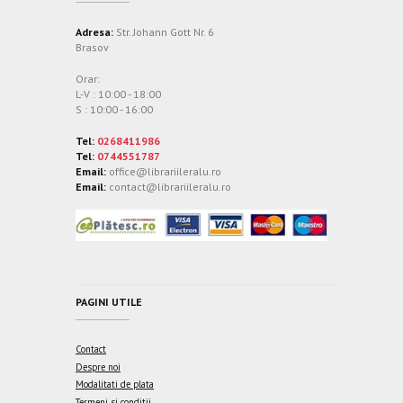
Adresa:
Str. Johann Gott Nr. 6
Brasov
Orar:
L-V : 10:00 - 18:00
S : 10:00 - 16:00
Tel:
0268411986
Tel:
0744551787
Email:
office@librariileralu.ro
Email:
contact@librariileralu.ro
PAGINI UTILE
Contact
Despre noi
Modalitati de plata
Termeni si conditii