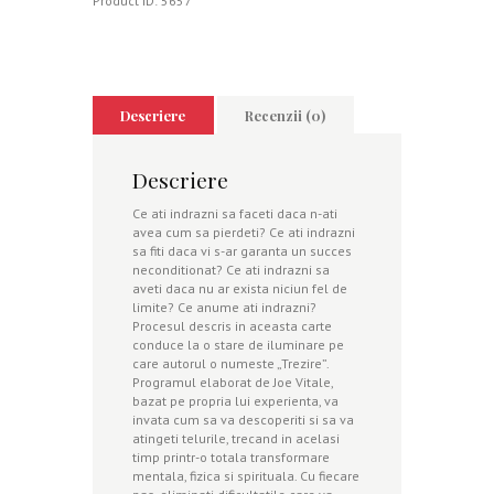
Product ID:
5657
Descriere
Recenzii (0)
Descriere
Ce ati indrazni sa faceti daca n-ati
avea cum sa pierdeti? Ce ati indrazni
sa fiti daca vi s-ar garanta un succes
neconditionat? Ce ati indrazni sa
aveti daca nu ar exista niciun fel de
limite? Ce anume ati indrazni?
Procesul descris in aceasta carte
conduce la o stare de iluminare pe
care autorul o numeste „Trezire”.
Programul elaborat de Joe Vitale,
bazat pe propria lui experienta, va
invata cum sa va descoperiti si sa va
atingeti telurile, trecand in acelasi
timp printr-o totala transformare
mentala, fizica si spirituala. Cu fiecare