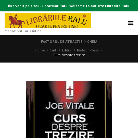
Bun venit pe siteul Librariilor Ralu! Welcome to our site Librariile Ralu!
Magazinul Tau Online
FACTORUL DE ATRACTIE
CHEIA
Home
Carti
Edituri
Meteor Press
Curs despre trezire