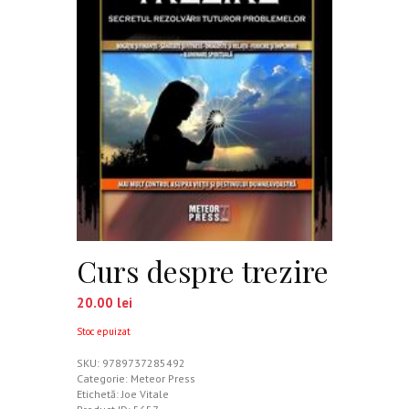
Curs despre trezire
20.00
lei
Stoc epuizat
SKU:
9789737285492
Categorie:
Meteor Press
Etichetă:
Joe Vitale