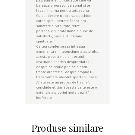
pas, eliminati dificultatile care va
bareaza progresul personal si le
lasati in urma pentru totdeauna.
Cursul despre trezire va deschide
calea spre libertate financiara,
sanatate si vitalitate, relatii
personale si profesionale pline de
satisfactii, pace si iluminare
spirituala.
Cartea condenseaza intreaga
experienta si intelepciune a autorului,
acesta povestindu-si trecutul,
discutand deschis despre viata lui,
despre calatoria prin cele patru
trepte ale trezirii, despre propria lui
transformare absolut spectaculoasa.
„Viata este un proces de trezire”,
conchide el, „iar aceasta carte este o
extensie a propriei mele treziri.”
Joe Vitale
Produse similare