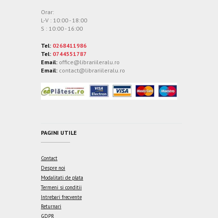
Orar:
L-V : 10:00 - 18:00
S : 10:00 - 16:00
Tel:
0268411986
Tel:
0744551787
Email:
office@librariileralu.ro
Email:
contact@librariileralu.ro
PAGINI UTILE
Contact
Despre noi
Modalitati de plata
Termeni si conditii
Intrebari frecvente
Returnari
GDPR