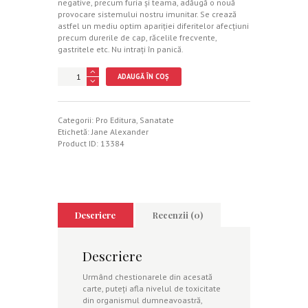
negative, precum furia şi teama, adăugă o nouă
provocare sistemului nostru imunitar. Se crează
astfel un mediu optim apariţiei diferitelor afecţiuni
precum durerile de cap, răcelile frecvente,
gastritele etc. Nu intraţi în panică.
Cantitate
ADAUGĂ ÎN COȘ
Detox
Plan
Categorii:
Pro Editura
,
Sanatate
Etichetă:
Jane Alexander
Product ID:
13384
Descriere
Recenzii (0)
Descriere
Urmând chestionarele din acesată
carte, puteţi afla nivelul de toxicitate
din organismul dumneavoastră,