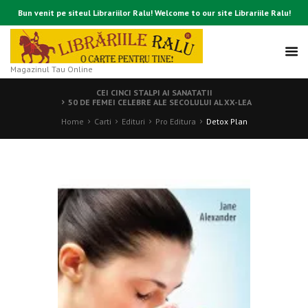
Bun venit pe siteul Librariilor Ralu! Welcome to our site Librariile Ralu!
Magazinul Tau Online
CEI CINCI STALPI AI SANATATII
50 DE FEMEI CELEBRE ALE SECOLULUI AL XX-LEA
Home
Carti
Edituri
Pro Editura
Detox Plan