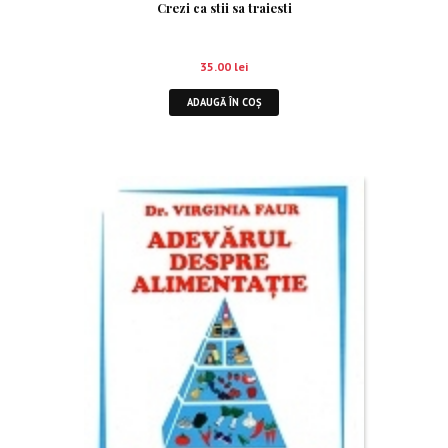
Crezi ca stii sa traiesti
35.00
lei
ADAUGĂ ÎN COȘ