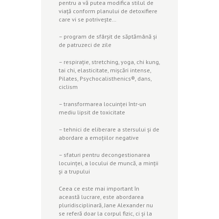
pentru a vă putea modifica stilul de
viaţă conform planului de detoxifiere
care vi se potriveşte…
– program de sfârşit de săptămână şi
de patruzeci de zile
– respiraţie, stretching, yoga, chi kung,
tai chi, elasticitate, mişcări intense,
Pilates, Psychocalisthenics®, dans,
ciclism
– transformarea locuinţei într-un
mediu lipsit de toxicitate
– tehnici de eliberare a stersului şi de
abordare a emoţiilor negative
– sfaturi pentru decongestionarea
locuinţei, a locului de muncă, a minţii
şi a trupului
Ceea ce este mai important în
această lucrare, este abordarea
pluridisciplinară, Jane Alexander nu
se referă doar la corpul fizic, ci și la