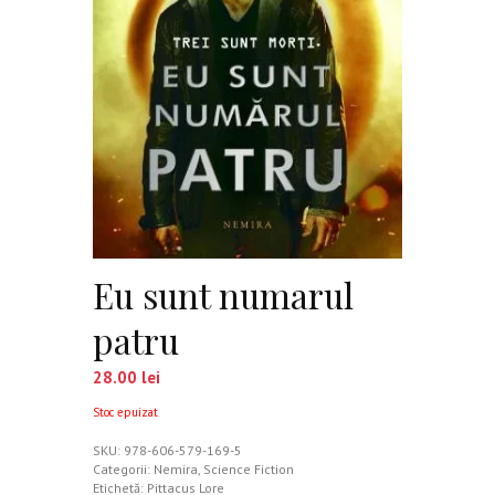
Eu sunt numarul
patru
28.00
lei
Stoc epuizat
SKU:
978-606-579-169-5
Categorii:
Nemira
,
Science Fiction
Etichetă:
Pittacus Lore