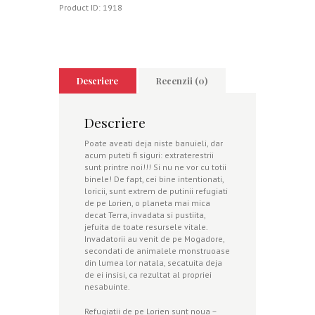
Product ID:
1918
Descriere
Recenzii (0)
Descriere
Poate aveati deja niste banuieli, dar
acum puteti fi siguri: extraterestrii
sunt printre noi!!! Si nu ne vor cu totii
binele! De fapt, cei bine intentionati,
loricii, sunt extrem de putinii refugiati
de pe Lorien, o planeta mai mica
decat Terra, invadata si pustiita,
jefuita de toate resursele vitale.
Invadatorii au venit de pe Mogadore,
secondati de animalele monstruoase
din lumea lor natala, secatuita deja
de ei insisi, ca rezultat al propriei
nesabuinte.
Refugiatii de pe Lorien sunt noua –