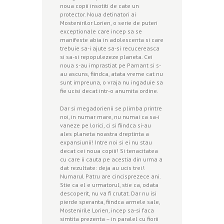
noua copii insotiti de cate un
protector. Noua detinatori ai
Mostenirilor Lorien, o serie de puteri
exceptionale care incep sa se
manifeste abia in adolescenta si care
trebuie sa-i ajute sa-si recucereasca
si sa-si repopulezeze planeta. Cei
noua s-au imprastiat pe Pamant si s-
au ascuns, fiindca, atata vreme cat nu
sunt impreuna, o vraja nu ingaduie sa
fie ucisi decat intr-o anumita ordine.
Dar si megadorienii se plimba printre
noi, in numar mare, nu numai ca sa-i
vaneze pe lorici, ci si fiindca si-au
ales planeta noastra dreptinta a
expansiunii! Intre noi si ei nu stau
decat cei noua copiii! Si tenacitatea
cu care ii cauta pe acestia din urma a
dat rezultate: deja au ucis trei!.
Numarul Patru are cincisprezece ani.
Stie ca el e urmatorul, stie ca, odata
descoperit, nu va fi crutat. Dar nu isi
pierde speranta, fiindca armele sale,
Mostenirile Lorien, incep sa-si faca
simtita prezenta – in paralel cu fiorii