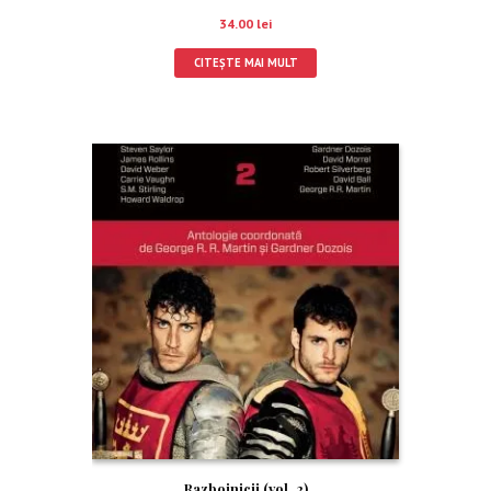
34.00
lei
CITEȘTE MAI MULT
Razboinicii (vol. 2)