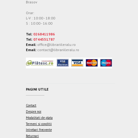
Brasov
Orar:
L-V : 10:00 - 18:00
S : 10:00 - 16:00
Tel:
0268411986
Tel:
0744551787
Email:
office@librariileralu.ro
Email:
contact@librariileralu.ro
PAGINI UTILE
Contact
Despre noi
Modalitati de plata
Termeni si conditii
Intrebari frecvente
Returnari