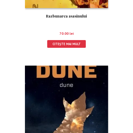
Razbunarea asasinului
70.00
lei
CITEȘTE MAI MULT