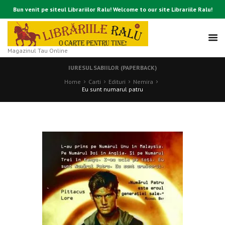
Bun venit pe siteul Librariilor Ralu! Welcome to our site Librariile Ralu!
Magazinul Tau Online
IURESUL SABIILOR (PAPERBACK)
Home
Carti
Edituri
Nemira
Eu sunt numarul patru