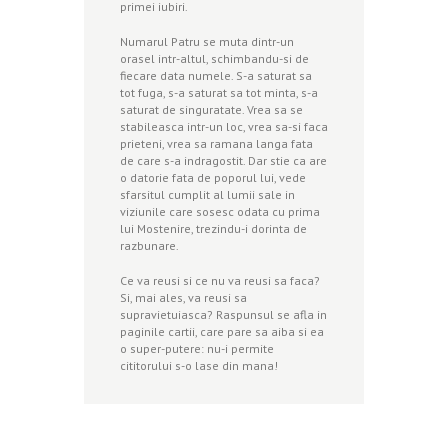
primei iubiri.
Numarul Patru se muta dintr-un
orasel intr-altul, schimbandu-si de
fiecare data numele. S-a saturat sa
tot fuga, s-a saturat sa tot minta, s-a
saturat de singuratate. Vrea sa se
stabileasca intr-un loc, vrea sa-si faca
prieteni, vrea sa ramana langa fata
de care s-a indragostit. Dar stie ca are
o datorie fata de poporul lui, vede
sfarsitul cumplit al lumii sale in
viziunile care sosesc odata cu prima
lui Mostenire, trezindu-i dorinta de
razbunare.
Ce va reusi si ce nu va reusi sa faca?
Si, mai ales, va reusi sa
supravietuiasca? Raspunsul se afla in
paginile cartii, care pare sa aiba si ea
o super-putere: nu-i permite
cititorului s-o lase din mana!