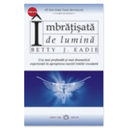
REDUCE
RE!