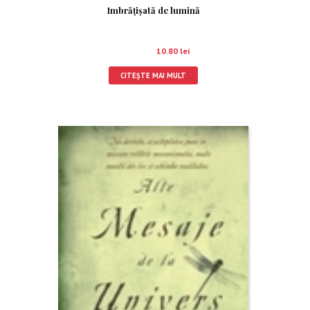
Imbrăţişată de lumină
12.00
lei
10.80
lei
CITEȘTE MAI MULT