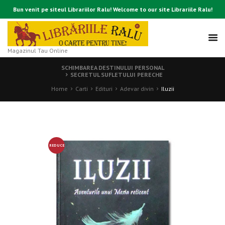
Bun venit pe siteul Librariilor Ralu! Welcome to our site Librariile Ralu!
Magazinul Tau Online
SCHIMBAREA DESTINULUI PERSONAL
SECRETUL SUFLETULUI PERECHE
Home
Carti
Edituri
Adevar divin
Iluzii
REDUCE
RE!