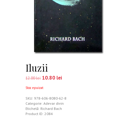
Iluzii
10.80
lei
12.00
lei
Stoc epuizat
SKU:
978-606-8080-62-8
Categorie:
Adevar divin
Etichetă:
Richard Bach
Product ID:
2084