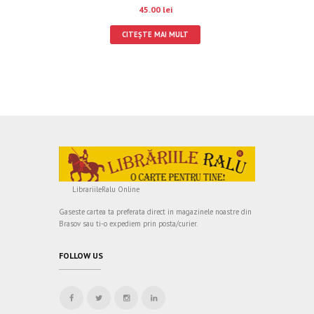
45.00
lei
CITEȘTE MAI MULT
LibrariileRalu Online
Gaseste cartea ta preferata direct in magazinele noastre din
Brasov sau ti-o expediem prin posta/curier.
FOLLOW US