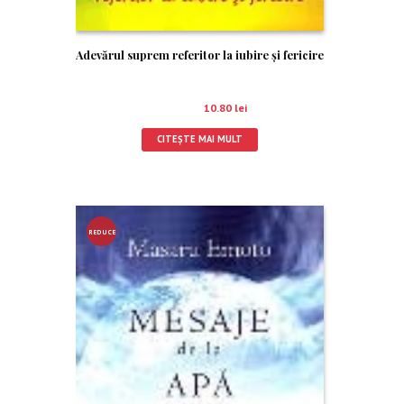
Adevărul suprem referitor la iubire şi fericire
12.00
lei
10.80
lei
CITEȘTE MAI MULT
REDUCE
RE!