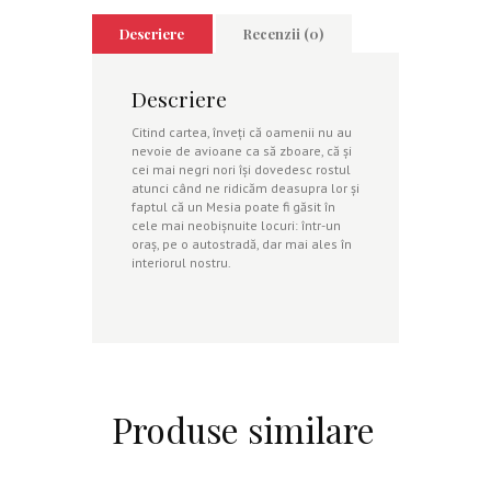
Descriere
Recenzii (0)
Descriere
Citind cartea, înveţi că oamenii nu au
nevoie de avioane ca să zboare, că şi
cei mai negri nori îşi dovedesc rostul
atunci când ne ridicăm deasupra lor şi
faptul că un Mesia poate fi găsit în
cele mai neobişnuite locuri: într-un
oraş, pe o autostradă, dar mai ales în
interiorul nostru.
Produse similare