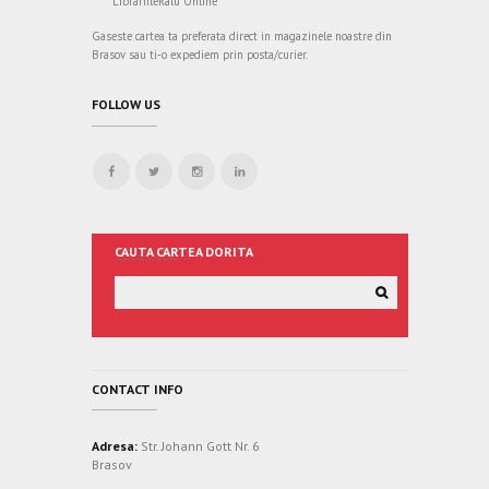
LibrariileRalu Online
Gaseste cartea ta preferata direct in magazinele noastre din
Brasov sau ti-o expediem prin posta/curier.
FOLLOW US
CAUTA CARTEA DORITA
CONTACT INFO
Adresa:
Str. Johann Gott Nr. 6
Brasov