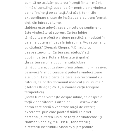
cum să ne activăm puterea întregii fiinţe – mâini,
inimă şi conştiinţă superioară – pentru a ne vindeca
pe noi înşine şi pe ceilalţi. Aici găsiţi tehnicile
extraordinare şi uşor de învăţat care au transformat
vieţi din întreaga lume.
„Iubirea este adevăr, ceva dincolo de sentiment.
Este vindecătorul suprem. Cartea Iubire
tămăduitoare oferă o viziune practică a modului în
care ne putem vindeca în întregime. V‑o recomand
cu căldură.” (Deepak Chopra, M.D., autorul
best‑seller‑urilor Cartea secretelor, Viaţă
după moarte şi Putere, libertate şi graţie)
„În cartea sa bine documentată, Iubire
tămăduitoare, dr. Laskow oferă tehnici non‑invazive,
ce invocă în mod conştient puterile vindecătoare
ale iubirii. Este o carte pe care le‑o recomand cu
căldură, celor din domeniul medical şi nu numai.”
(Dolores Krieger, Ph.D., autoarea cărţii Atingere
terapeutică)
„Toată lumea vorbeşte despre iubire, ca despre o
forţă vindecătoare. Cartea dr.‑ului Laskow este
prima care oferă o varietate largă de exerciţii
excelente, prin care poate fi trăită, la nivel
personal, puterea iubirii ca forţă de vindecare.” (C.
Norman Shealey, M.D., Ph.D., fondatorul şi
directorul Institutului Shealey şi preşedinte