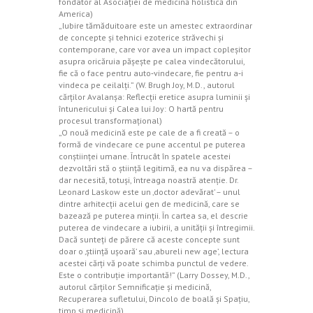
fondator al Asociaţiei de medicină holistică din
America)
„Iubire tămăduitoare este un amestec extraordinar
de concepte şi tehnici ezoterice străvechi şi
contemporane, care vor avea un impact copleşitor
asupra oricăruia păşeşte pe calea vindecătorului,
fie că o face pentru auto‑vindecare, fie pentru a‑i
vindeca pe ceilalţi.” (W. Brugh Joy, M.D., autorul
cărţilor Avalanşa: Reflecţii eretice asupra luminii şi
întunericului şi Calea lui Joy: O hartă pentru
procesul transformaţional)
„O nouă medicină este pe cale de a fi creată – o
formă de vindecare ce pune accentul pe puterea
conştiinţei umane. Întrucât în spatele acestei
dezvoltări stă o ştiinţă legitimă, ea nu va dispărea –
dar necesită, totuşi, întreaga noastră atenţie. Dr.
Leonard Laskow este un ‚doctor adevărat’ – unul
dintre arhitecţii acelui gen de medicină, care se
bazează pe puterea minţii. În cartea sa, el descrie
puterea de vindecare a iubirii, a unităţii şi întregimii.
Dacă sunteţi de părere că aceste concepte sunt
doar o ‚ştiinţă uşoară’ sau ‚abureli new age’, lectura
acestei cărţi vă poate schimba punctul de vedere.
Este o contribuţie importantă!” (Larry Dossey, M.D.,
autorul cărţilor Semnificaţie şi medicină,
Recuperarea sufletului, Dincolo de boală şi Spaţiu,
timp şi medicină)