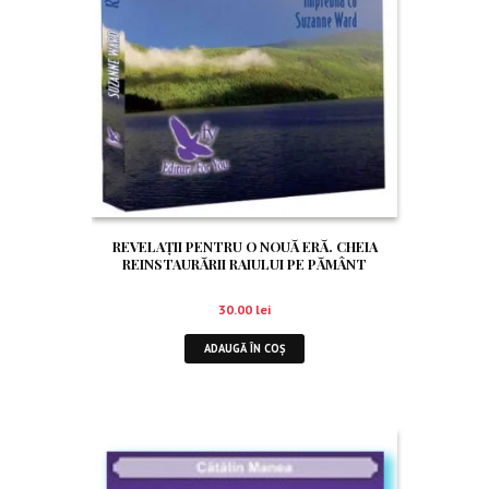
REVELAȚII PENTRU O NOUĂ ERĂ. CHEIA
REINSTAURĂRII RAIULUI PE PĂMÂNT
30.00
lei
ADAUGĂ ÎN COȘ