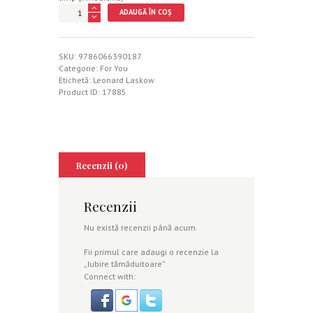
Cantitate
ADAUGĂ ÎN COȘ
Iubire
tămăduitoare
SKU:
9786066390187
Categorie:
For You
Etichetă:
Leonard Laskow
Product ID:
17885
Recenzii (0)
Recenzii
Nu există recenzii până acum.
Fii primul care adaugi o recenzie la
„Iubire tămăduitoare”
Connect with: