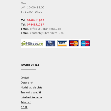
Orar:
L-V : 10:00 - 18:00
S : 10:00 - 16:00
Tel:
0268411986
Tel:
0744551787
Email:
office@librariileralu.ro
Email:
contact@librariileralu.ro
PAGINI UTILE
Contact
Despre noi
Modalitati de plata
Termeni si conditii
Intrebari frecvente
Returnari
GDPR