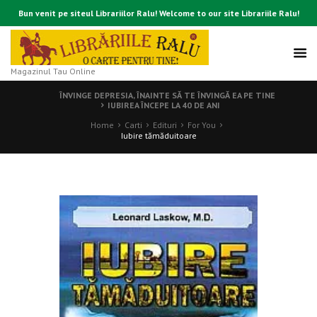
Bun venit pe siteul Librariilor Ralu! Welcome to our site Librariile Ralu!
Magazinul Tau Online
ÎNVINGE DEPRESIA, ÎNAINTE SĂ TE ÎNVINGĂ EA PE TINE
IUBIREA ÎNCEPE LA 40 DE ANI
Home
Carti
Edituri
For You
Iubire tămăduitoare