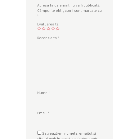
Adresa ta de email nu va fi publicată.
Câmpurile obligatorii sunt marcate cu
*
Evaluarea ta
Recenzia ta
*
Nume
*
Email
*
Salvează-mi numele, emailul și
site-ul web în acest navigator pentru