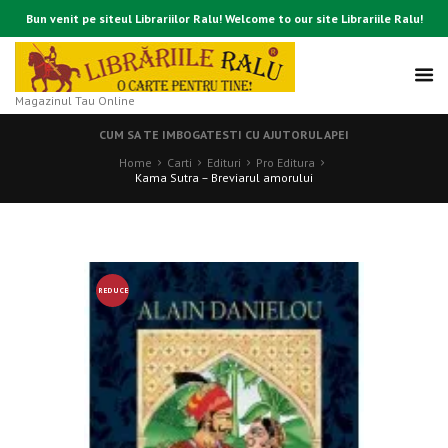
Bun venit pe siteul Librariilor Ralu! Welcome to our site Librariile Ralu!
Magazinul Tau Online
CUM SA TE IMBOGATESTI CU AJUTORUL APEI
Home
Carti
Edituri
Pro Editura
Kama Sutra – Breviarul amorului
REDUCE
RE!