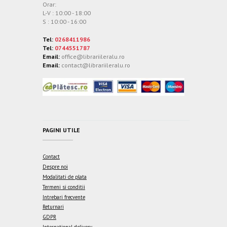
Orar:
L-V : 10:00 - 18:00
S : 10:00 - 16:00
Tel:
0268411986
Tel:
0744551787
Email:
office@librariileralu.ro
Email:
contact@librariileralu.ro
PAGINI UTILE
Contact
Despre noi
Modalitati de plata
Termeni si conditii
Intrebari frecvente
Returnari
GDPR