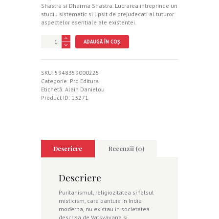
Shastra si Dharma Shastra. Lucrarea intreprinde un
studiu sistematic si lipsit de prejudecati al tuturor
aspectelor esentiale ale existentei.
Cantitate
ADAUGĂ ÎN COȘ
Kama
Sutra
-
Breviarul
SKU:
5948359000225
amorului
Categorie:
Pro Editura
Etichetă:
Alain Danielou
Product ID:
13271
Descriere
Recenzii (0)
Descriere
Puritanismul, religiozitatea si falsul
misticism, care bantuie in India
moderna, nu existau in societatea
descrisa de Vatsyayana si