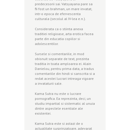
predecesorii sai. Vatsyayana pare sa
fii fost un brahman, un mare invatat,
intr-o epoca de efervescenta
culturala (secolul al IV-lea e.n.).
Considerata ca o stiinta anexa
traditiei religioase, arta erotica facea
parte din educatia copiilor si
adolescentilor.
Sursele si comentariile, in mod
obisnuit separate de text, prezinta
traditia in toata amploarea ei. Alain
Danielou, pentru prima data, a tradus
comentariile din hindi si sanscrita si a
redat acestei lucrari intreaga vigoare
a invataturii sale.
Kama Sutra nu este o lucrare
pornografica. Ea reprezinta, deci, un
studiu impartial si sistematic al unuia
dintre aspectele esentiale ale
existentei.
Kama Sutra este si astazi de o
actualitate surprinzatoare, adevarat