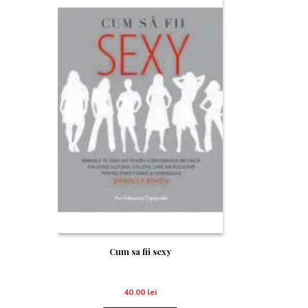
Cum sa fii sexy
40.00
lei