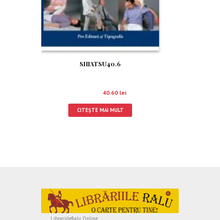
SHIATSU40.6
58.00
lei
40.60
lei
CITEȘTE MAI MULT
LibrariileRalu Online