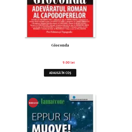
Gioconda
15.00
lei
9.00
lei
ADAUGĂ ÎN COȘ
REDUCE
RE!