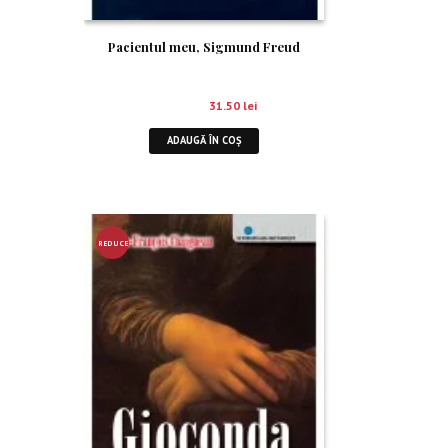
Pacientul meu, Sigmund Freud
45.00
lei
31.50
lei
ADAUGĂ ÎN COȘ
REDUCE
RE!