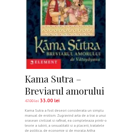
Kama Sutra –
Breviarul amorului
33.00
lei
47.00
lei
Kama Sutra a fost deseori considerata un simplu
manual de erotism. Zugravind arta de a trai a unui
orasean civilizat si rafinat, ea completeaza printr-o
teorie a iubirii, a sexualitatii si a placerii, tratatele
de politica, de economie si de morala Artha