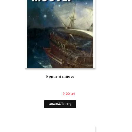
Eppur si muove
18.00
lei
9.00
lei
ADAUGĂ ÎN COȘ