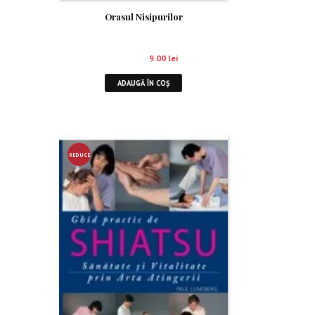
Orasul Nisipurilor
24.00
lei
9.00
lei
ADAUGĂ ÎN COȘ
REDUCE
RE!