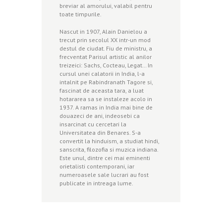
breviar al amorului, valabil pentru
toate timpurile.
Nascut in 1907, Alain Danielou a
trecut prin secolul XX intr-un mod
destul de ciudat. Fiu de ministru, a
frecventat Parisul artistic al anilor
treizeici: Sachs, Cocteau, Legat… In
cursul unei calatorii in India, l-a
intalnit pe Rabindranath Tagore si,
fascinat de aceasta tara, a luat
hotararea sa se instaleze acolo in
1937. A ramas in India mai bine de
douazeci de ani, indeosebi ca
insarcinat cu cercetari la
Universitatea din Benares. S-a
convertit la hinduism, a studiat hindi,
sanscrita, filozofia si muzica indiana.
Este unul, dintre cei mai eminenti
orietalisti contemporani, iar
numeroasele sale lucrari au fost
publicate in intreaga lume.