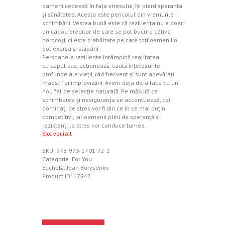
oameni cedează în faţa stresului, îşi pierd speranţa
şi sănătatea. Acesta este pericolul din vremurile
schimbării. Vestea bună este că rezilienţa nu e doar
un cadou ereditar, de care se pot bucura câţiva
norocoşi, ci este o abilitate pe care toţi oamenii o
pot exersa şi stăpâni.
Persoanele reziliente întâmpină realitatea
cu capul sus, acţionează, caută înţelesurile
profunde ale vieţii, râd frecvent şi sunt adevăraţi
maeştri ai improvizării. Avem deja de-a face cu un
nou fel de selecţie naturală. Pe măsură ce
schimbarea şi nesiguranţa se accentuează, cei
dominaţi de stres vor fi din ce în ce mai puţin
competitivi, iar oamenii plini de speranţă şi
rezistenţi la stres vor conduce lumea.
Stoc epuizat
SKU:
978-973-1701-72-1
Categorie:
For You
Etichetă:
Joan Borysenko
Product ID:
17942