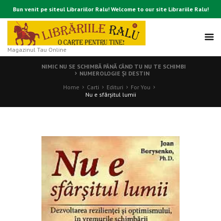
Bun venit pe siteul Librariilor Ralu! Welcome to our site Librariile Ralu!
Magazinul Tau Online
NIMIC NU SE SCHIMBĂ PÂNĂ CÂND TU NU TE SCHIMBI
NUMEROLOGIE ŞI DESTIN
Home
Carti
Edituri
For You
Nu e sfârşitul lumii