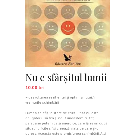
Nu e sfârşitul lumii
10.00
lei
– dezvoltarea rezilienţei şi optimismului, în
vremurile schimbării
Lumea se află în stare de criză… însă nu este
obligatoriu să fim şi noi. Cunoaştem cu toţii
persoane puternice şi energice, care îşi revin după
situaţii dificile şi îşi creează viaţa pe care şi-o
doresc. Aceasta este promisiunea schimbării. Alţi