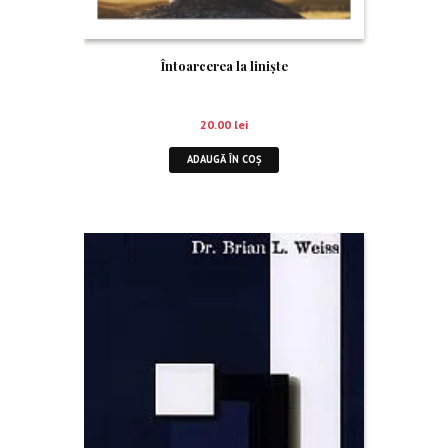
Întoarcerea la linişte
20.00
lei
ADAUGĂ ÎN COȘ