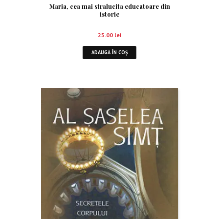
Maria, cea mai stralucita educatoare din
istorie
25.00
lei
ADAUGĂ ÎN COȘ