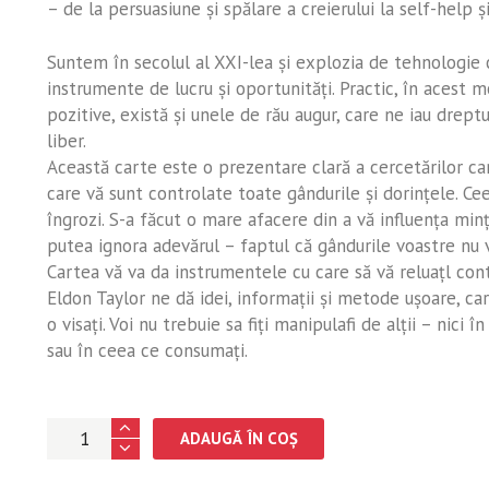
– de la persuasiune şi spălare a creierului la self-help ş
Suntem în secolul al XXI-lea şi explozia de tehnologie
instrumente de lucru şi oportunităţi. Practic, în acest mo
pozitive, există şi unele de rău augur, care ne iau drept
liber.
Această carte este o prezentare clară a cercetărilor ca
care vă sunt controlate toate gândurile şi dorinţele. Cee
îngrozi. S-a făcut o mare afacere din a vă influenţa minţi
putea ignora adevărul – faptul că gândurile voastre nu v
Cartea vă va da instrumentele cu care să vă reluaţl cont
Eldon Taylor ne dă idei, informaţii şi metode uşoare, ca
o visaţi. Voi nu trebuie sa fiţi manipulafi de alţii – nici î
sau în ceea ce consumaţi.
Cantitate
ADAUGĂ ÎN COȘ
Programarea
mentală