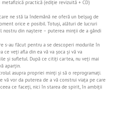
i metafizică practică (ediţie revizuită + CD)
 care ne stă la îndemână ne oferă un belşug de
ment orice e posibil. Totuşi, alături de lucruri
ul nostru din naştere – puterea minţii de a gândi
re s-au făcut pentru a se descoperi modurile în
a ce veţi afla din ea vă va şoca şi vă va
le şi sufletul. După ce citiţi cartea, nu veţi mai
ă aparţin.
rolul asupra propriei minţi şi să o reprogramaţi.
re vă vor da puterea de a vă construi viaţa pe care
n ceea ce faceţi, nici în starea de spirit, în ambiţii