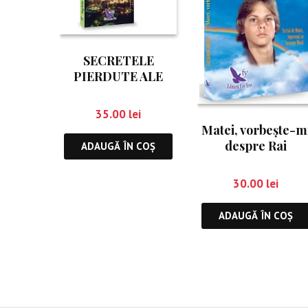
SECRETELE
PIERDUTE ALE
RUGĂCIUNII
35.00
lei
Matei, vorbește-m
despre Rai
ADAUGĂ ÎN COȘ
30.00
lei
ADAUGĂ ÎN COȘ