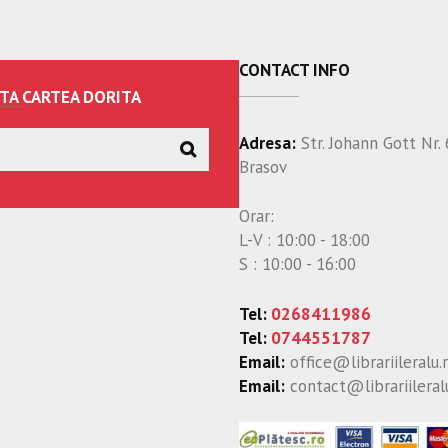
CONTACT INFO
TA CARTEA DORITA
Adresa:
Str. Johann Gott Nr. 
Brasov
Orar:
L-V : 10:00 - 18:00
S : 10:00 - 16:00
Tel:
0268411986
Tel:
0744551787
Email:
office@librariileralu.
Email:
contact@librariileral