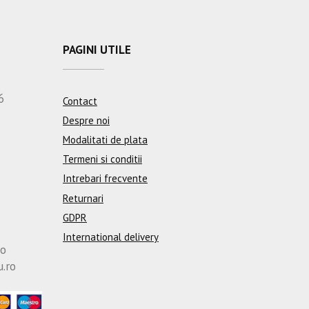
PAGINI UTILE
6
Contact
Despre noi
Modalitati de plata
Termeni si conditii
Intrebari frecvente
Returnari
GDPR
International delivery
ro
u.ro