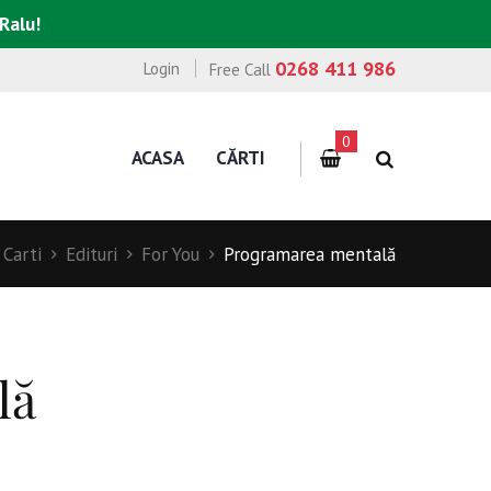
 Ralu!
0268 411 986
Login
Free Call
0
ACASA
CĂRTI
Carti
Edituri
For You
Programarea mentală
lă