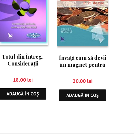
Totul din Întreg.
Învaţă cum să devii
Consideraţii
un magnet pentru
profunde, pentru o
bani în 21 de zile
viaţă mai înaltă
18.00
lei
20.00
lei
ADAUGĂ ÎN COȘ
ADAUGĂ ÎN COȘ