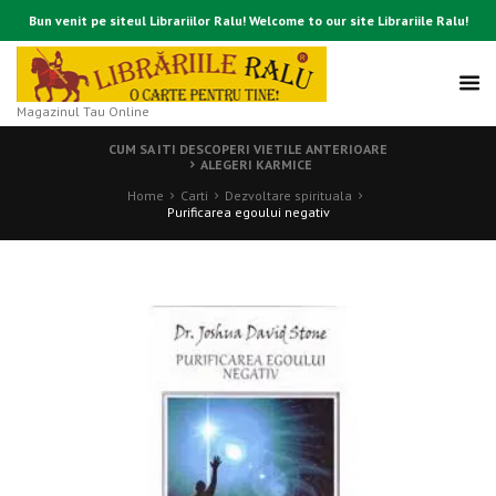
Bun venit pe siteul Librariilor Ralu! Welcome to our site Librariile Ralu!
Magazinul Tau Online
CUM SA ITI DESCOPERI VIETILE ANTERIOARE
ALEGERI KARMICE
Home
Carti
Dezvoltare spirituala
Purificarea egoului negativ