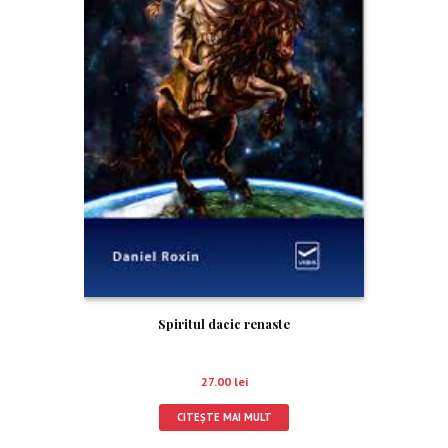
Spiritul dacic renaste
27.00
lei
CITEȘTE MAI MULT