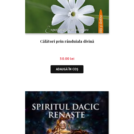
Călători prin rânduiala divină
50.00
lei
ADAUGĂ ÎN COȘ