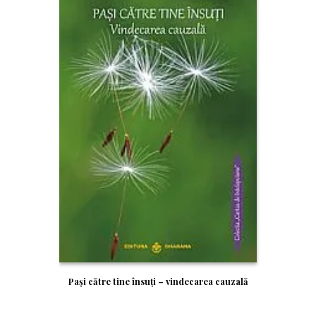
Paşi către tine însuţi – vindecarea cauzală