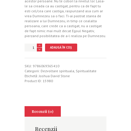
acestor persoane. Nu te cobori la nivelul lor. Lasa-
le sa creada ca au castigat, pentru ca de fapt tu
esti cel/cea care castiga, raspunzand asa cum ar
vrea Dumnezeu sa o faci. Ti-ai pastrat starea de
realizare a lui Dumnezeu, in timp ce cealalta
persoana, care crede ca a castigat, nu a castigat
de fapt nimic mai mult decat Egoul Negativ,
pierzand posibilitatea de a-l realiza pe Dumnezeu.
Cantitate
ADAUGĂ ÎN COȘ
Purificarea
egoului
negativ
SKU:
9786069365410
Categorii:
Dezvoltare spirituala
,
Spiritualitate
Etichetă:
Joshua David Stone
Product ID:
15980
Recenzii (0)
Recenzii