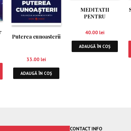
MEDITATII
PENTRU
VINDECARE SI
ASCENSIUNE
r
40.00
lei
SPIRITUALA
Puterea cunoasterii
ADAUGĂ ÎN COȘ
33.00
lei
ADAUGĂ ÎN COȘ
CONTACT INFO