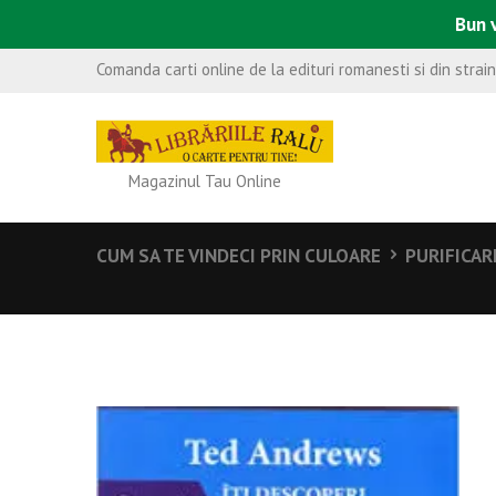
Bun v
Comanda carti online de la edituri romanesti si din strai
Magazinul Tau Online
CUM SA TE VINDECI PRIN CULOARE
PURIFICAR