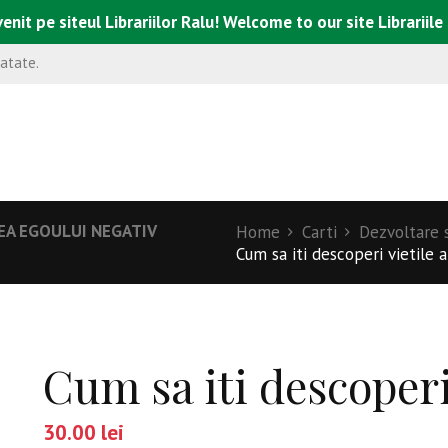
enit pe siteul Librariilor Ralu! Welcome to our site Librariile
natate.
EA EGOULUI NEGATIV
Home
Carti
Dezvoltare s
Cum sa iti descoperi vietile 
Cum sa iti descoperi
30.00
lei