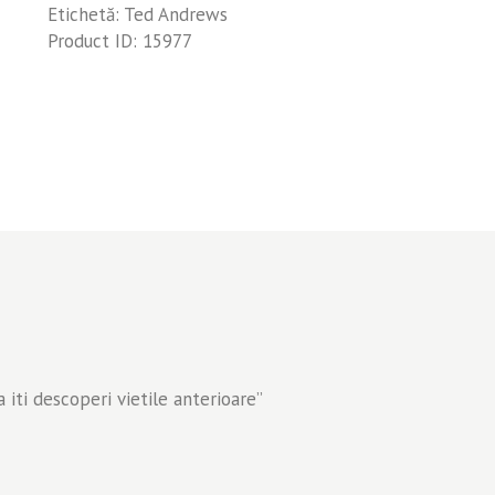
Etichetă:
Ted Andrews
anterioare
Product ID:
15977
 iti descoperi vietile anterioare”