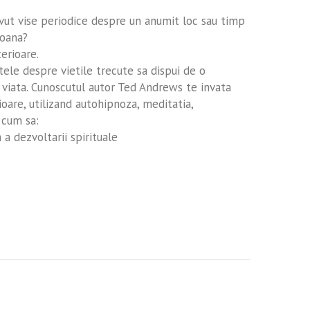
vut vise periodice despre un anumit loc sau timp
soana?
erioare.
tele despre vietile trecute sa dispui de o
a viata. Cunoscutul autor Ted Andrews te invata
ioare, utilizand autohipnoza, meditatia,
 cum sa:
 a dezvoltarii spirituale