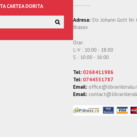
TA CARTEA DORITA
Adresa:
Str. Johann Gott Nr. 
Brasov
Orar:
L-V : 10:00 - 18:00
S : 10:00 - 16:00
Tel:
0268411986
Tel:
0744551787
Email:
office@librariileralu.
Email:
contact@librariileral