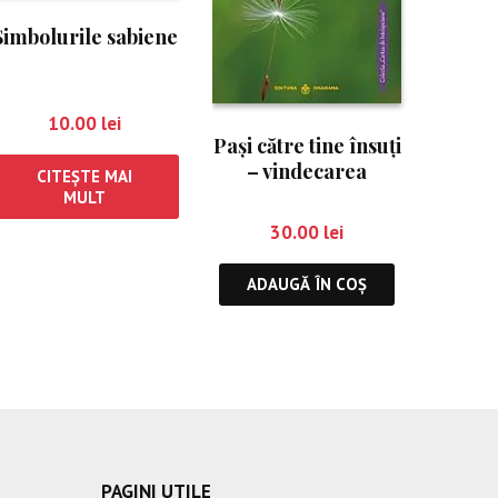
Simbolurile sabiene
10.00
lei
Paşi către tine însuţi
– vindecarea
CITEȘTE MAI
cauzală
MULT
30.00
lei
ADAUGĂ ÎN COȘ
PAGINI UTILE