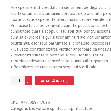
Ai experimentat vreodata un sentiment de deja vu, ai a
sau te-ai simtit instantaneu apropiat de o anumita per
Toate aceste experiente ofera indicii despre vietile ant
Prin aceasta carte, vei invata cum te pot ajuta cunostin
cunoastere clara a scopului tau spiritual pentru aceast
cum sa explorezi sigur si usor amintiri ale vietilor anter
ocultismul, esentele parfumate si cristalele. Descopera
• Utilizezi constientizarea vietilor anterioare ca unealta
• Recunosti sufletele pereche si rolul lor in viata ta
• intelegi adevarata semnificatie a unui suflet geaman
• Beneficiezi de cunoasterea scopului vietii tale
Cantitate
ADAUGĂ ÎN COȘ
Cum
sa
iti
SKU:
9786069347096
descoperi
Categorii:
Dezvoltare spirituala
,
Spiritualitate
vietile