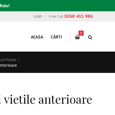
 Ralu!
0268 411 986
Login
Free Call
0
ACASA
CĂRTI
pirituala
anterioare
 vietile anterioare