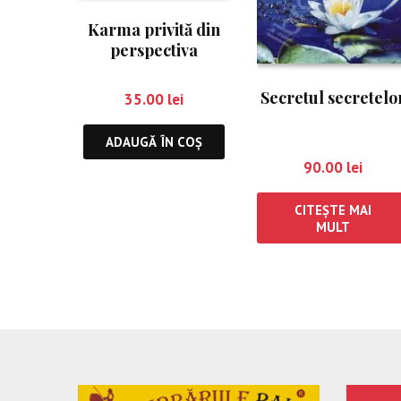
Karma privită din
perspectiva
sufletului
Secretul secretelo
35.00
lei
ADAUGĂ ÎN COȘ
90.00
lei
CITEȘTE MAI
MULT