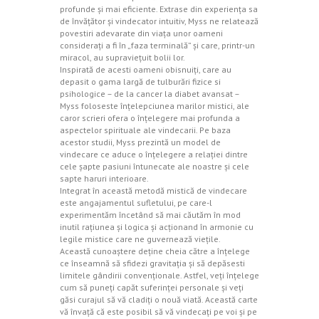
profunde şi mai eficiente. Extrase din experienţa sa
de învăţător şi vindecator intuitiv, Myss ne relatează
povestiri adevarate din viaţa unor oameni
consideraţi a fi în „faza terminală” şi care, printr-un
miracol, au supravieţuit bolii lor.
Inspirată de acesti oameni obisnuiţi, care au
depasit o gama largă de tulburări fizice si
psihologice – de la cancer la diabet avansat –
Myss foloseste înţelepciunea marilor mistici, ale
caror scrieri ofera o înţelegere mai profunda a
aspectelor spirituale ale vindecarii. Pe baza
acestor studii, Myss prezintă un model de
vindecare ce aduce o înţelegere a relaţiei dintre
cele şapte pasiuni întunecate ale noastre şi cele
sapte haruri interioare.
Integrat în această metodă mistică de vindecare
este angajamentul sufletului, pe care-l
experimentăm încetând să mai căutăm în mod
inutil raţiunea şi logica şi acţionand în armonie cu
legile mistice care ne guvernează vieţile.
Această cunoaştere deţine cheia către a înţelege
ce înseamnă să sfidezi gravitaţia şi să depăsesti
limitele gândirii convenţionale. Astfel, veţi înţelege
cum să puneţi capăt suferinţei personale şi veţi
găsi curajul să vă cladiţi o nouă viată. Această carte
vă învaţă că este posibil să vă vindecaţi pe voi şi pe