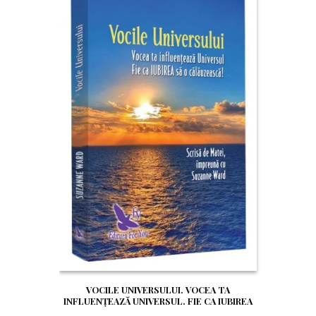
VOCILE UNIVERSULUI. VOCEA TA
INFLUENȚEAZĂ UNIVERSUL. FIE CA IUBIREA
SĂ O CĂLĂUZEASCĂ!