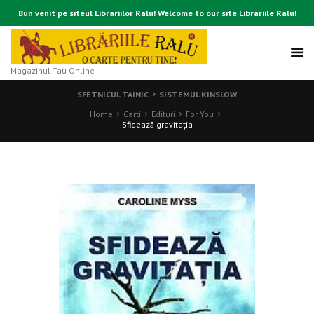
Bun venit pe siteul Librariilor Ralu! Welcome to our site Librariile Ralu!
Magazinul Tau Online
SFETNICUL TAINIC
SISTEMUL KINSLOW
Home
Carti
Edituri
For You
Sfidează gravitaţia