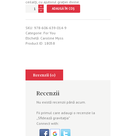
ceilalţi, cu ajutorul graţiei divine.
Cantitate
ADAUGĂ ÎN COȘ
Sfidează
gravitaţia
SKU:
978-606-639-014-9
Categorie:
For You
Etichetă:
Caroline Myss
Product ID:
18058
Recenzii (0)
Recenzii
Nu există recenzii până acum.
Fii primul care adaugi o recenzie la
„Sfidează gravitaţia”
Connect with: