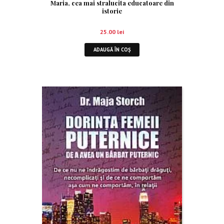
Maria, cea mai stralucita educatoare din
istorie
25.00
lei
ADAUGĂ ÎN COȘ