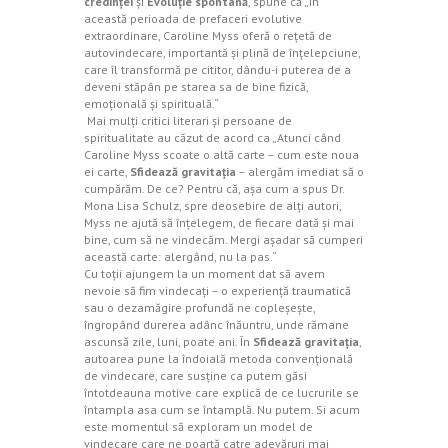
credinţei
şi
Evoluţie spontană
, spune că „În
această perioada de prefaceri evolutive
extraordinare, Caroline Myss oferă o reţetă de
autovindecare, importantă şi plină de înţelepciune,
care îl transformă pe cititor, dându-i puterea de a
deveni stăpân pe starea sa de bine fizică,
emoţională şi spirituală.“
Mai mulţi critici literari şi persoane de
spiritualitate au căzut de acord ca „Atunci când
Caroline Myss scoate o altă carte – cum este noua
ei carte,
Sfidează gravitaţia
– alergăm imediat să o
cumpărăm. De ce? Pentru că, aşa cum a spus Dr.
Mona Lisa Schulz, spre deosebire de alţi autori,
Myss ne ajută să înţelegem, de fiecare dată şi mai
bine, cum să ne vindecăm. Mergi aşadar să cumperi
această carte: alergând, nu la pas.“
Cu toţii ajungem la un moment dat să avem
nevoie să fim vindecaţi – o experienţă traumatică
sau o dezamăgire profundă ne copleşeşte,
îngropând durerea adânc înăuntru, unde rămane
ascunsă zile, luni, poate ani. În
Sfidează gravitaţia
,
autoarea pune la îndoială metoda convenţională
de vindecare, care susţine ca putem găsi
întotdeauna motive care explică de ce lucrurile se
întampla asa cum se întamplă. Nu putem. Si acum
este momentul să exploram un model de
vindecare care ne poartă catre adevăruri mai