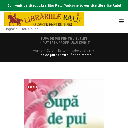
Bun venit pe siteul Librariilor Ralu! Welcome to our site Librariile Ralu!
Magazinul Tau Online
SUPĂ DE PUI PENTRU SUFLET
PUTEREA PROPRIULUI SPIRIT
Home
Carti
Edituri
Adevar divin
Supă de pui pentru suflet de mamă
REDUCE
RE!