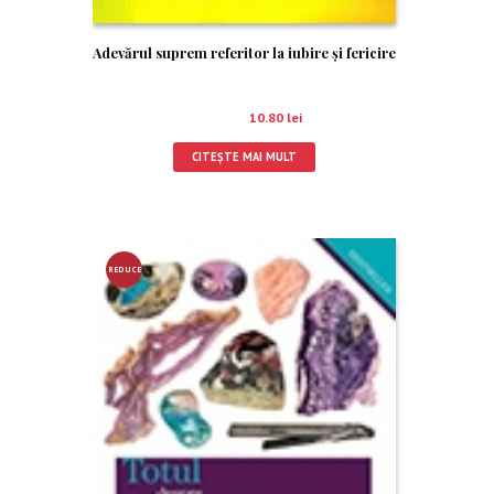
Adevărul suprem referitor la iubire şi fericire
12.00
lei
10.80
lei
CITEȘTE MAI MULT
REDUCE
RE!