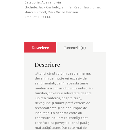
Categorie:
Adevar divin
Etichete:
Jack Canfield
,
Jennifer Read Hawthorne
,
Marci Shimoff
,
Mark Victor Hansen
Product ID:
2114
Descriere
Recenzii (0)
Descriere
„Atunci când vorbim despre mama,
devenim de multe ori excesiv de
sentimentali, dar în această lume
modernă a cinismului şi dezintegrării
familiei, poveştile adevărate despre
iubirea maternă, despre curaj,
devoţiune şi triumf pot fi extrem de
reconfortante şi ne pot umple de
inspiraţie. La această carte au
contribuit inclusiv celebrităţi, fapt
care face ca poveştile lor să pară şi
mai atrăgătoare. Dar cele mai de