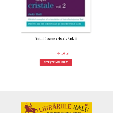
Totul despre cristale Vol. II
49.00
lei
44.10
lei
CITEȘTE MAI MULT