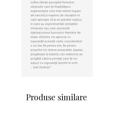
suflet rămân poveştile femeilor
obişnuite care îşi împărtăşesc
experienţele cele mai intime legate
de sarcină şi naştere, de situaţiile în
care aproape că şi-au pierdut copilul,
în care au experimentat veritabile
miracole sau care onorează
înţelepciunea bunicelor. Mamele de
toate vârstele vor aprecia cu
siguranţă această carte, considerând-
o un dar, fie pentru ele, fie pentru
propriile lor mame preaiubite. Aşadar,
pregăteşte-ţi batista, căci editorii ţi-au
pregătit câteva poveşti care îţi vor
aduce cu siguranţă lacrimi în ochi.
– Gail Hudson”
Produse similare