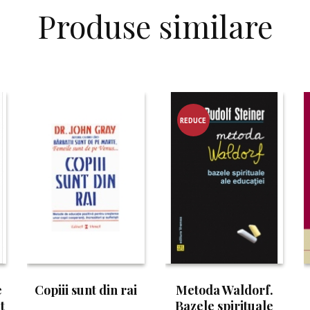
Produse similare
REDUCE
RE!
e
Copiii sunt din rai
Metoda Waldorf.
t
Bazele spirituale