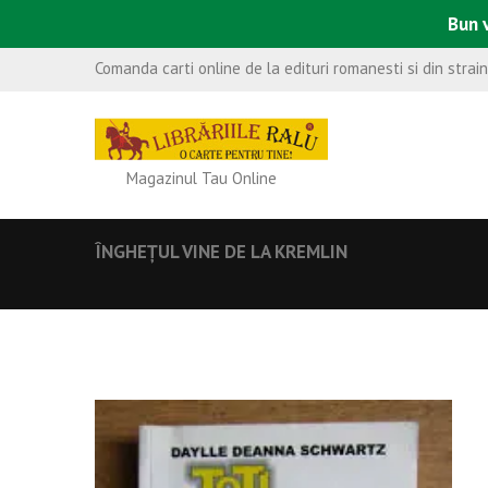
Bun v
Comanda carti online de la edituri romanesti si din strai
Magazinul Tau Online
ÎNGHEŢUL VINE DE LA KREMLIN