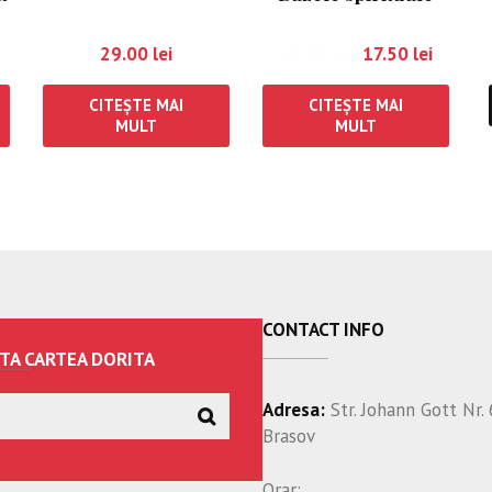
ale educației
29.00
lei
25.00
lei
17.50
lei
CITEȘTE MAI
CITEȘTE MAI
MULT
MULT
CONTACT INFO
TA CARTEA DORITA
Adresa:
Str. Johann Gott Nr. 
Brasov
Orar: