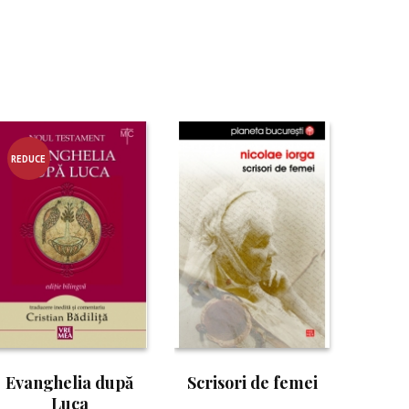
REDUCE
RE!
Evanghelia după
Scrisori de femei
Luca