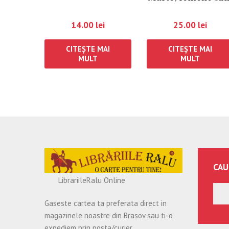
de pe Venus
14.00
lei
25.00
lei
CITEȘTE MAI
CITEȘTE MAI
MULT
MULT
CAU
LibrariileRalu Online
Gaseste cartea ta preferata direct in
magazinele noastre din Brasov sau ti-o
expediem prin posta/curier.