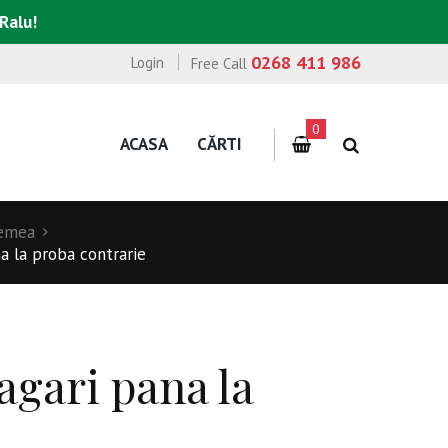
 Ralu!
0268 411 986
Login
Free Call
0
ACASA
CĂRTI
emea
a la proba contrarie
agari pana la