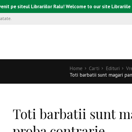
enit pe siteul Librariilor Ralu! Welcome to our site Librariile
natate.
Home
Carti
Edituri
Vr
Toti barbatii sunt magari pan
Toti barbatii sunt m
proba contrarie