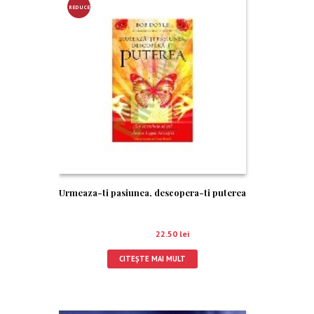
REDUCE
RE!
Urmeaza-ti pasiunea, descopera-ti puterea
25.00
lei
22.50
lei
CITEȘTE MAI MULT