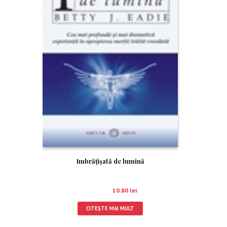
Imbrăţişată de lumină
12.00
lei
10.80
lei
CITEȘTE MAI MULT