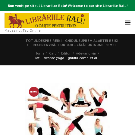
Bun venit pe siteul Librariilor Ralu! Welcome to our site Librariile Ralu!
Magazinul Tau Online
TOTUL DESPRE REIKI – GHIDUL SUPREM AL ARTEI REIKI
TRECEREA VRĂJITORILOR – CĂLĂTORIA UNEI FEMEI
Home
Carti
Edituri
Adevar divin
Totul despre yoga – ghidul complet al...
REDUCE
RE!