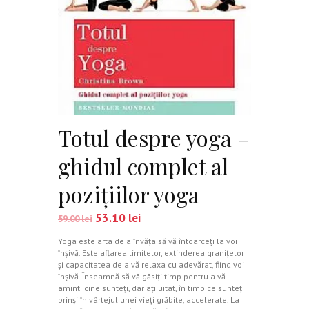
Totul despre yoga –
ghidul complet al
poziţiilor yoga
53.10
lei
59.00
lei
Yoga este arta de a învăţa să vă întoarceţi la voi
înşivă. Este aflarea limitelor, extinderea graniţelor
şi capacitatea de a vă relaxa cu adevărat, fiind voi
înşivă. Înseamnă să vă găsiţi timp pentru a vă
aminti cine sunteţi, dar aţi uitat, în timp ce sunteţi
prinşi în vârtejul unei vieţi grăbite, accelerate. La