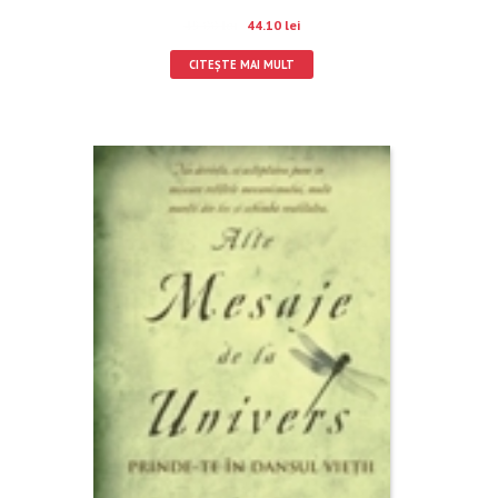
49.00
lei
44.10
lei
CITEȘTE MAI MULT