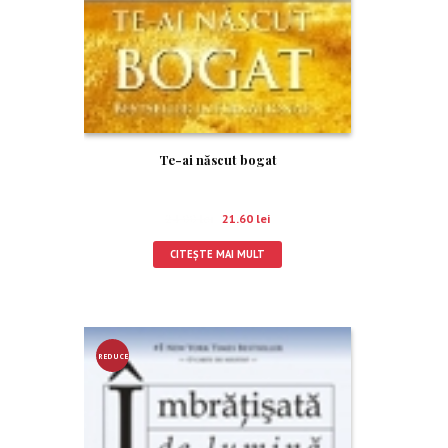
Te-ai născut bogat
24.00
lei
21.60
lei
CITEȘTE MAI MULT
REDUCE
RE!