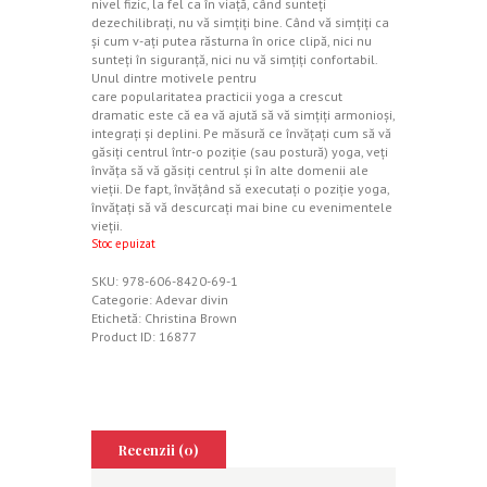
nivel fizic, la fel ca în viaţă, când sunteţi
dezechilibraţi, nu vă simţiţi bine. Când vă simţiţi ca
şi cum v-aţi putea răsturna în orice clipă, nici nu
sunteţi în siguranţă, nici nu vă simţiţi confortabil.
Unul dintre motivele pentru
care popularitatea practicii yoga a crescut
dramatic este că ea vă ajută să vă simţiţi armonioşi,
integraţi şi deplini. Pe măsură ce învăţaţi cum să vă
găsiţi centrul într-o poziţie (sau postură) yoga, veţi
învăţa să vă găsiţi centrul şi în alte domenii ale
vieţii. De fapt, învăţând să executaţi o poziţie yoga,
învăţaţi să vă descurcaţi mai bine cu evenimentele
vieţii.
Stoc epuizat
SKU:
978-606-8420-69-1
Categorie:
Adevar divin
Etichetă:
Christina Brown
Product ID:
16877
Recenzii (0)