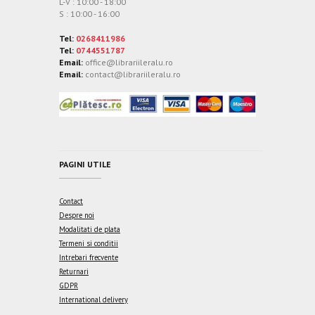
L-V : 10:00 - 18:00
S : 10:00 - 16:00
Tel:
0268411986
Tel:
0744551787
Email:
office@librariileralu.ro
Email:
contact@librariileralu.ro
PAGINI UTILE
Contact
Despre noi
Modalitati de plata
Termeni si conditii
Intrebari frecvente
Returnari
GDPR
International delivery