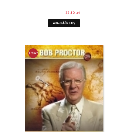
25.00
lei
22.50
lei
ADAUGĂ ÎN COȘ
REDUCE
RE!