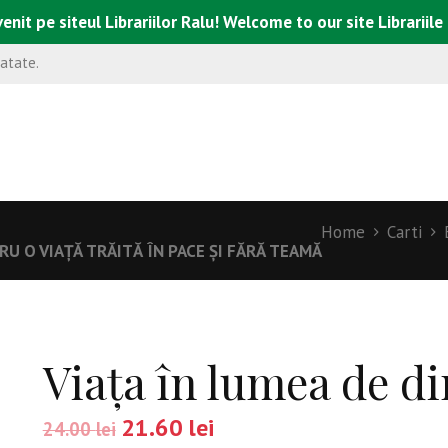
enit pe siteul Librariilor Ralu! Welcome to our site Librariile
natate.
Home
Carti
RU O VIAŢĂ TRĂITĂ ÎN PACE ŞI FĂRĂ TEAMĂ
Viaţa în lumea de di
21.60
lei
24.00
lei