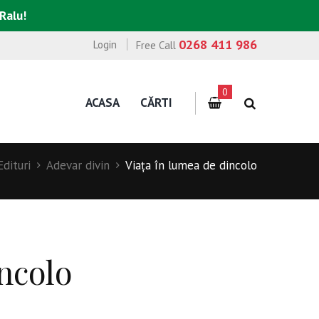
 Ralu!
0268 411 986
Login
Free Call
0
ACASA
CĂRTI
Edituri
Adevar divin
Viaţa în lumea de dincolo
ncolo