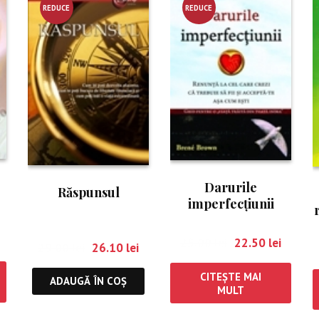
REDUCE
REDUCE
RE!
RE!
Darurile
Răspunsul
imperfecţiunii
25.00
lei
22.50
lei
29.00
lei
26.10
lei
CITEȘTE MAI
ADAUGĂ ÎN COȘ
MULT