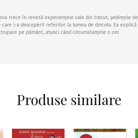
lvia trece în revistă experienţele sale din trecut, şedinţele d
e care l-a descoperit referitor la lumea de dincolo. Ea explic
eîntrupare pe pământ, atunci când circumstanţele o cer.
Produse similare