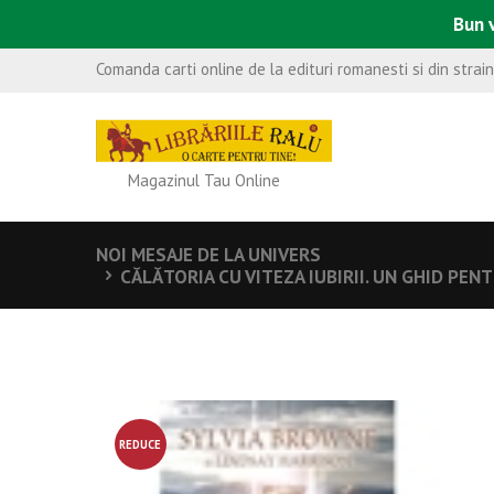
Bun v
Comanda carti online de la edituri romanesti si din strai
Magazinul Tau Online
NOI MESAJE DE LA UNIVERS
CĂLĂTORIA CU VITEZA IUBIRII. UN GHID PENT
REDUCE
RE!