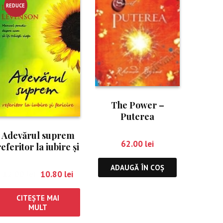
REDUCE
RE!
The Power –
Puterea
Adevărul suprem
62.00
lei
referitor la iubire şi
fericire
ADAUGĂ ÎN COȘ
12.00
lei
10.80
lei
CITEȘTE MAI
MULT