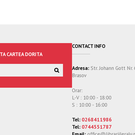
CONTACT INFO
TA CARTEA DORITA
Adresa:
Str. Johann Gott Nr. 
Brasov
Orar:
L-V : 10:00 - 18:00
S : 10:00 - 16:00
Tel:
0268411986
Tel:
0744551787
Email:
office@librariileralu.