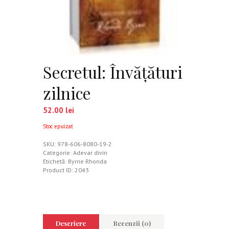
Secretul: Învăţături
zilnice
52.00
lei
Stoc epuizat
SKU:
978-606-8080-19-2
Categorie:
Adevar divin
Etichetă:
Byrne Rhonda
Product ID:
2043
Descriere
Recenzii (0)