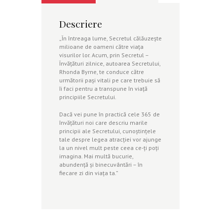
Descriere
„În întreaga lume, Secretul călăuzeşte
milioane de oameni către viaţa
visurilor lor. Acum, prin Secretul –
Învăţături zilnice, autoarea Secretului,
Rhonda Byrne, te conduce către
următorii paşi vitali pe care trebuie să
îi faci pentru a transpune în viaţă
principiile Secretului.
Dacă vei pune în practică cele 365 de
învăţături noi care descriu marile
principii ale Secretului, cunoştinţele
tale despre legea atracţiei vor ajunge
la un nivel mult peste ceea ce-ţi poţi
imagina. Mai multă bucurie,
abundenţă şi binecuvântări – în
fiecare zi din viaţa ta.”