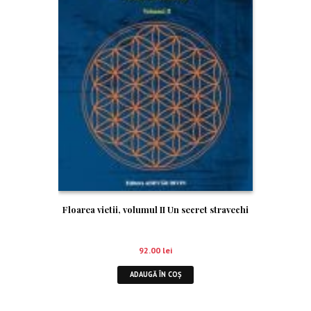
Floarea vietii, volumul II Un secret stravechi
92.00
lei
ADAUGĂ ÎN COȘ