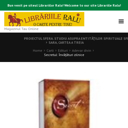
Bun venit pe siteul Librariilor Ralu! Welcome to our site Librariile Ralu!
Magazinul Tau Online
PROIECTUL SFERA. STUDIU ASUPRA ENTITĂŢILOR SPIRITUALE SF
SARA, CARTEA A TREIA
Home
Carti
Edituri
Adevar divin
Secretul: Învăţături zilnice