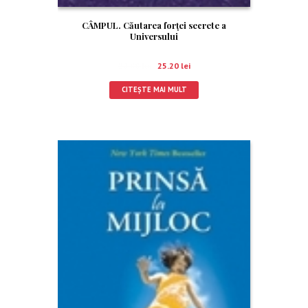
CÂMPUL. Căutarea forţei secrete a
Universului
28.00
lei
25.20
lei
CITEȘTE MAI MULT