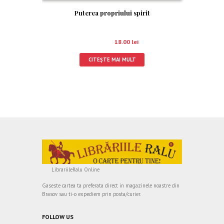
Puterea propriului spirit
20.00
lei
18.00
lei
CITEȘTE MAI MULT
LibrariileRalu Online
Gaseste cartea ta preferata direct in magazinele noastre din
Brasov sau ti-o expediem prin posta/curier.
FOLLOW US