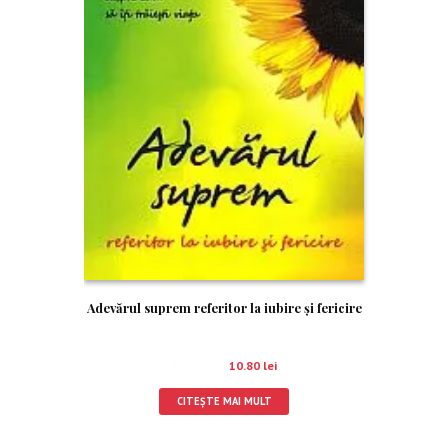
Adevărul suprem referitor la iubire şi fericire
12.00
lei
10.80
lei
CITEȘTE MAI MULT