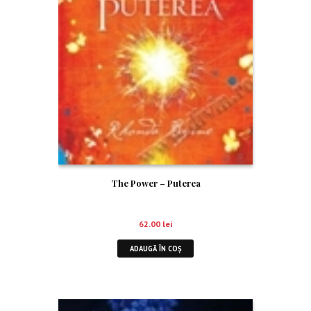
The Power – Puterea
62.00
lei
ADAUGĂ ÎN COȘ