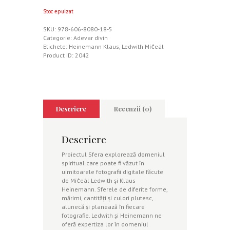
Stoc epuizat
SKU:
978-606-8080-18-5
Categorie:
Adevar divin
Etichete:
Heinemann Klaus
,
Ledwith Míċeál
Product ID:
2042
Descriere
Recenzii (0)
Descriere
Proiectul Sfera explorează domeniul
spiritual care poate fi văzut în
uimitoarele fotografii digitale făcute
de Míċeál Ledwith şi Klaus
Heinemann. Sferele de diferite forme,
mărimi, cantităţi şi culori plutesc,
alunecă şi planează în fiecare
fotografie. Ledwith şi Heinemann ne
oferă expertiza lor în domeniul