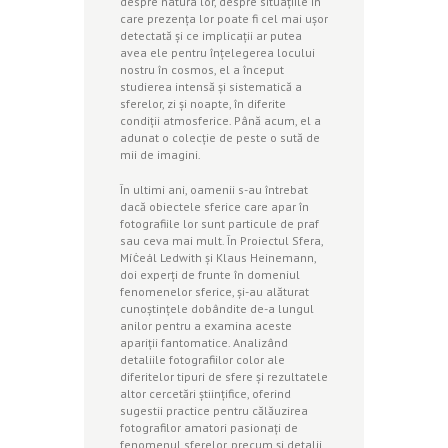
despre natura lor, despre situaţiile în
care prezenţa lor poate fi cel mai uşor
detectată şi ce implicaţii ar putea
avea ele pentru înţelegerea locului
nostru în cosmos, el a început
studierea intensă şi sistematică a
sferelor, zi şi noapte, în diferite
condiţii atmosferice. Până acum, el a
adunat o colecţie de peste o sută de
mii de imagini.
În ultimi ani, oamenii s-au întrebat
dacă obiectele sferice care apar în
fotografiile lor sunt particule de praf
sau ceva mai mult. În Proiectul Sfera,
Míċeál Ledwith şi Klaus Heinemann,
doi experţi de frunte în domeniul
fenomenelor sferice, şi-au alăturat
cunoştinţele dobândite de-a lungul
anilor pentru a examina aceste
apariţii fantomatice. Analizând
detaliile fotografiilor color ale
diferitelor tipuri de sfere şi rezultatele
altor cercetări ştiinţifice, oferind
sugestii practice pentru călăuzirea
fotografilor amatori pasionaţi de
fenomenul sferelor, precum şi detalii