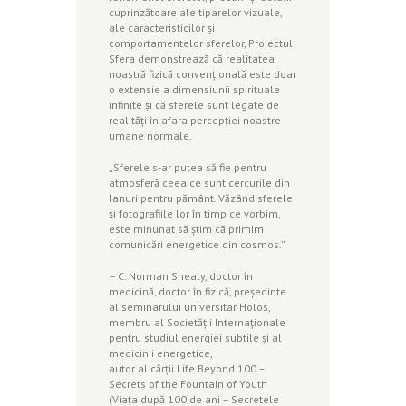
cuprinzătoare ale tiparelor vizuale,
ale caracteristicilor şi
comportamentelor sferelor, Proiectul
Sfera demonstrează că realitatea
noastră fizică convenţională este doar
o extensie a dimensiunii spirituale
infinite şi că sferele sunt legate de
realităţi în afara percepţiei noastre
umane normale.
„Sferele s-ar putea să fie pentru
atmosferă ceea ce sunt cercurile din
lanuri pentru pământ. Văzând sferele
şi fotografiile lor în timp ce vorbim,
este minunat să ştim că primim
comunicări energetice din cosmos.”
– C. Norman Shealy, doctor în
medicină, doctor în fizică, preşedinte
al seminarului universitar Holos,
membru al Societăţii Internaţionale
pentru studiul energiei subtile şi al
medicinii energetice,
autor al cărţii Life Beyond 100 –
Secrets of the Fountain of Youth
(Viaţa după 100 de ani – Secretele