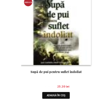
REDUCE
RE!
Supă de pui pentru suflet îndoliat
28.00
lei
25.20
lei
ADAUGĂ ÎN COȘ