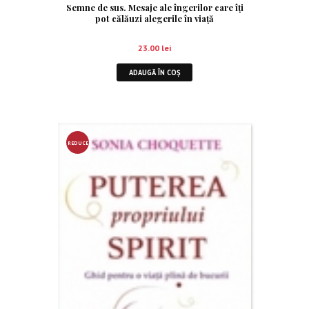
Semne de sus. Mesaje ale îngerilor care îţi
pot călăuzi alegerile în viaţă
23.00
lei
ADAUGĂ ÎN COȘ
REDUCE
RE!