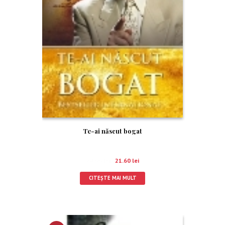
Te-ai născut bogat
24.00
lei
21.60
lei
CITEȘTE MAI MULT