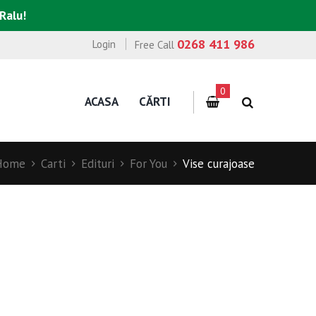
 Ralu!
0268 411 986
Login
Free Call
0
ACASA
CĂRTI
Home
Carti
Edituri
For You
Vise curajoase