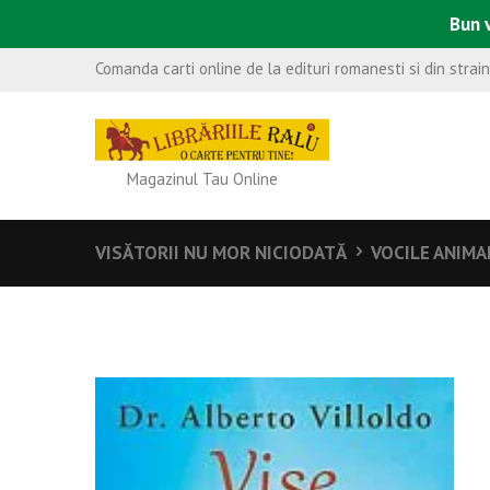
Bun v
Comanda carti online de la edituri romanesti si din strai
Magazinul Tau Online
VISĂTORII NU MOR NICIODATĂ
VOCILE ANIMA