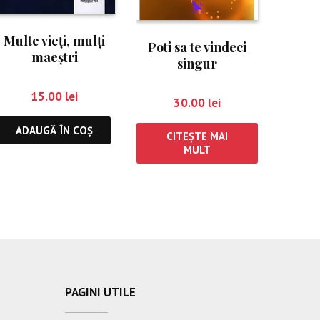
Multe vieţi, mulţi
Poti sa te vindeci
maeştri
singur
15.00
lei
30.00
lei
ADAUGĂ ÎN COȘ
CITEȘTE MAI
MULT
PAGINI UTILE