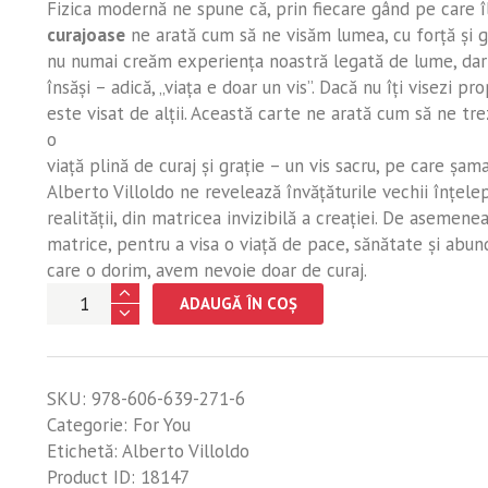
Fizica modernă ne spune că, prin fiecare gând pe care îl
curajoase
ne arată cum să ne visăm lumea, cu forţă şi gr
nu numai creăm experienţa noastră legată de lume, dar vi
însăşi – adică, „viaţa e doar un vis”. Dacă nu îţi visezi p
este visat de alţii. Această carte ne arată cum să ne tr
o
viaţă plină de curaj şi graţie – un vis sacru, pe care şama
Alberto Villoldo ne revelează învăţăturile vechii înţe
realităţii, din matricea invizibilă a creaţiei. De aseme
matrice, pentru a visa o viaţă de pace, sănătate şi abun
care o dorim, avem nevoie doar de curaj.
Cantitate
ADAUGĂ ÎN COȘ
Vise
curajoase
SKU:
978-606-639-271-6
Categorie:
For You
Etichetă:
Alberto Villoldo
Product ID:
18147