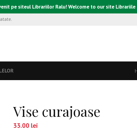
enit pe siteul Librariilor Ralu! Welcome to our site Librariile
natate.
LELOR
Vise curajoase
33.00
lei