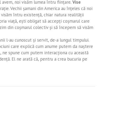
 avem, noi visăm lumea întru fiinţare.
Vise
aţie. Vechii şamani din America au înţeles că noi
săm întru existenţă, chiar natura realităţii
ropria viaţă, eşti obligat să accepţi coşmarul care
ezim din coşmarul colectiv şi să începem să visăm
nii l-au cunoscut şi servit, de-a lungul timpului.
lepciuni care explică cum anume putem da naştere
nea, ne spune cum putem interacţiona cu această
denţă. El ne arată că, pentru a crea bucuria pe