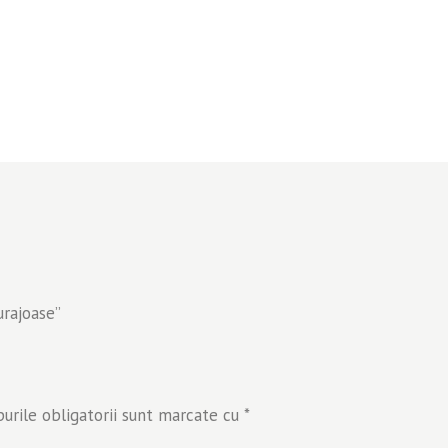
urajoase”
rile obligatorii sunt marcate cu
*