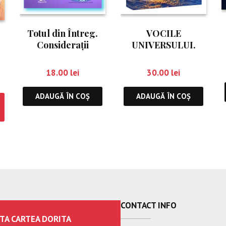
Totul din Întreg.
VOCILE
Consideraţii
UNIVERSULUI.
profunde, pentru o
VOCEA TA
viaţă mai înaltă
INFLUENȚEAZĂ
18.00
lei
30.00
lei
UNIVERSUL. FIE CA
IUBIREA SĂ O
ADAUGĂ ÎN COȘ
ADAUGĂ ÎN COȘ
CĂLĂUZEASCĂ!
CONTACT INFO
TA CARTEA DORITA