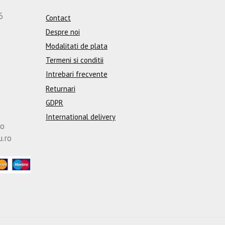
6
Contact
Despre noi
Modalitati de plata
Termeni si conditii
Intrebari frecvente
Returnari
GDPR
International delivery
ro
u.ro