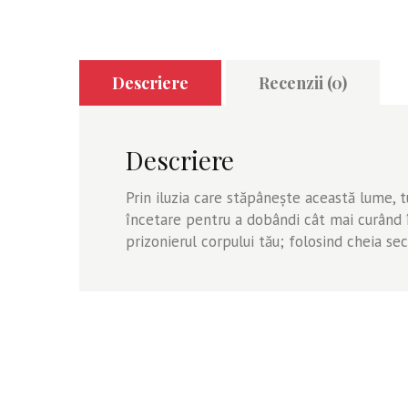
Descriere
Recenzii (0)
Descriere
Prin iluzia care stăpâneşte această lume, t
încetare pentru a dobândi cât mai curând în
prizonierul corpului tău; folosind cheia secr