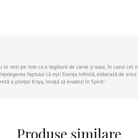
u te vezi pe tine ca o legătură de carne şi oase, în cazul cel m
ţelegerea faptului că eşti Esenţa Infinită, eliberată de orice 
etă a ştiinţei Kriya, învaţă să evadezi în Spirit.”
Produse similare