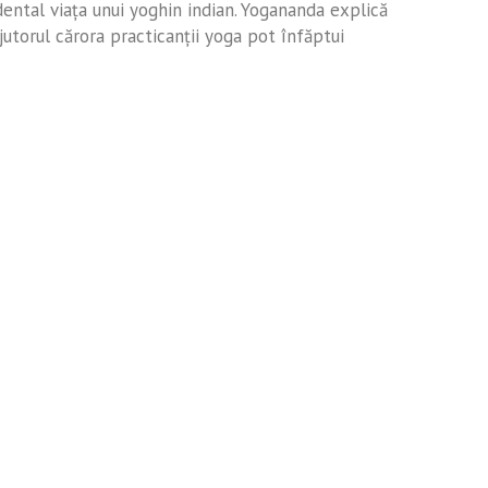
ental viaţa unui yoghin indian. Yogananda explică
ajutorul cărora practicanţii yoga pot înfăptui