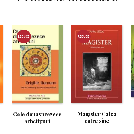
REDUCE
REDUCE
RE!
RE!
Magister Calea
Cele douasprezece
catre sine
arhetipuri