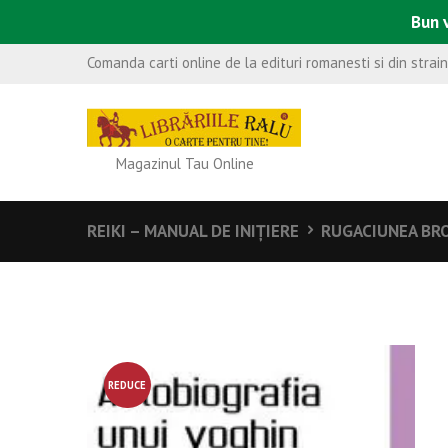
Bun v
Comanda carti online de la edituri romanesti si din strai
Magazinul Tau Online
REIKI – MANUAL DE INIŢIERE
RUGACIUNEA BRO
REDUCE
RE!