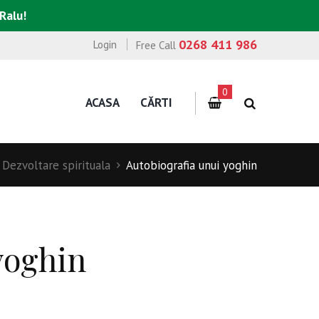
 Ralu!
0268 411 986
Login
Free Call
0
ACASA
CĂRTI
Dezvoltare spirituala
Autobiografia unui yoghin
yoghin