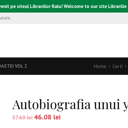
enit pe siteul Librariilor Ralu! Welcome to our site Librariile
natate.
ASTEI VOL 2
Home
Carti
Autobiografia unui 
46.08
lei
57.60
lei