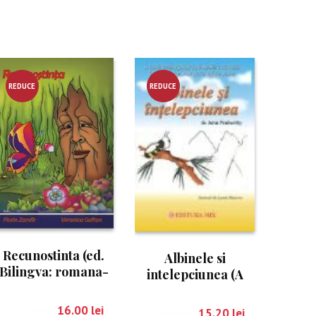
REDUCE
REDUCE
RE!
RE!
Recunostinta (ed.
Albinele si
Bilingva: romana-
intelepciunea (A
engleza)
fiinta sau a nu fiinta
)
20.00
lei
16.00
lei
19.00
lei
15.20
lei