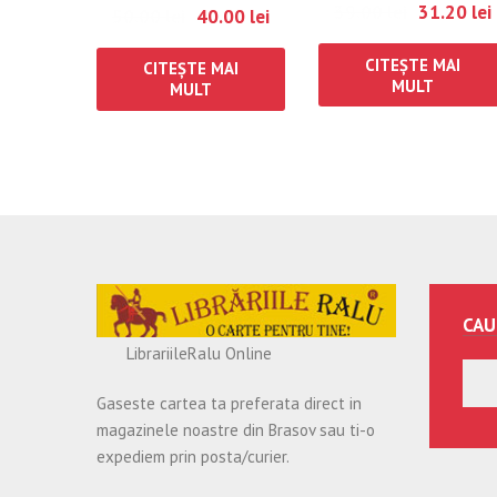
39.00
lei
31.20
lei
50.00
lei
40.00
lei
CITEȘTE MAI
CITEȘTE MAI
MULT
MULT
CAU
LibrariileRalu Online
Gaseste cartea ta preferata direct in
magazinele noastre din Brasov sau ti-o
expediem prin posta/curier.