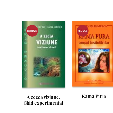
REDUCE
REDUCE
RE!
RE!
Kama Pura
A zecea viziune.
Ghid experimental