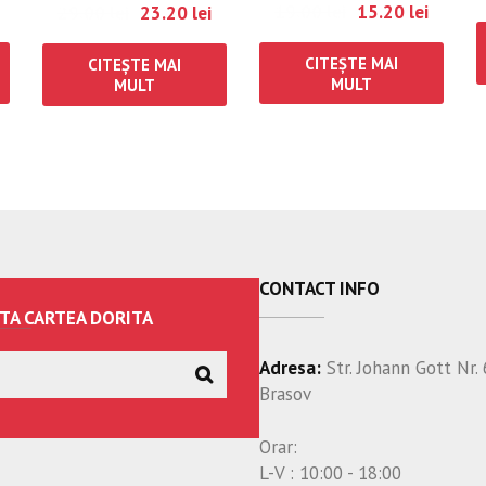
19.00
lei
15.20
lei
29.00
lei
23.20
lei
CITEȘTE MAI
CITEȘTE MAI
MULT
MULT
CONTACT INFO
TA CARTEA DORITA
Adresa:
Str. Johann Gott Nr. 
Brasov
Orar:
L-V : 10:00 - 18:00