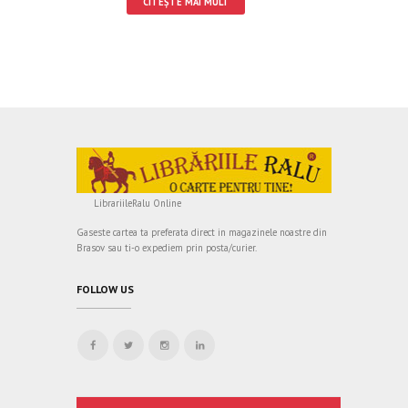
CITEȘTE MAI MULT
LibrariileRalu Online
Gaseste cartea ta preferata direct in magazinele noastre din
Brasov sau ti-o expediem prin posta/curier.
FOLLOW US