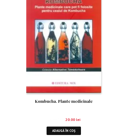
Kombucha. Plante medicinale
25.00
lei
20.00
lei
ADAUGĂ ÎN COȘ