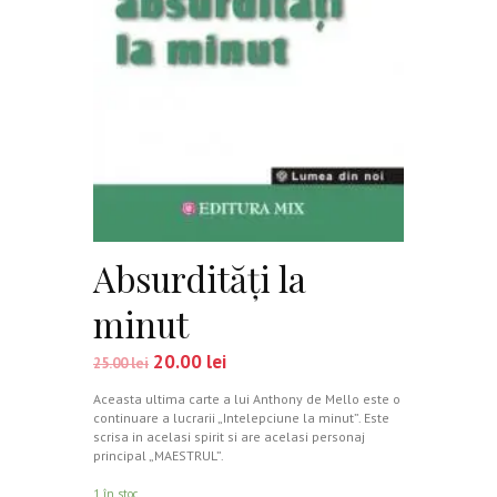
Absurdităţi la
minut
20.00
lei
25.00
lei
Aceasta ultima carte a lui Anthony de Mello este o
continuare a lucrarii „Intelepciune la minut”. Este
scrisa in acelasi spirit si are acelasi personaj
principal „MAESTRUL”.
1 în stoc