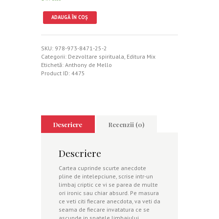
ADAUGĂ ÎN COȘ
SKU:
978-973-8471-25-2
Categorii:
Dezvoltare spirituala
,
Editura Mix
Etichetă:
Anthony de Mello
Product ID:
4475
Descriere
Recenzii (0)
Descriere
Cartea cuprinde scurte anecdote
pline de intelepciune, scrise intr-un
limbaj criptic ce vi se parea de multe
ori ironic sau chiar absurd. Pe masura
ce veti citi fiecare anecdota, va veti da
seama de fiecare invatatura ce se
ascunde in spatele limbajului