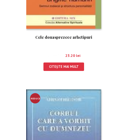
Cele douasprezece arhetipuri
29.00
lei
23.20
lei
CITEȘTE MAI MULT
REDUCE
RE!