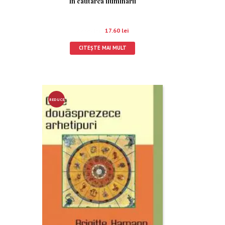
In cautarea iluminarii
22.00
lei
17.60
lei
CITEȘTE MAI MULT
REDUCE
RE!