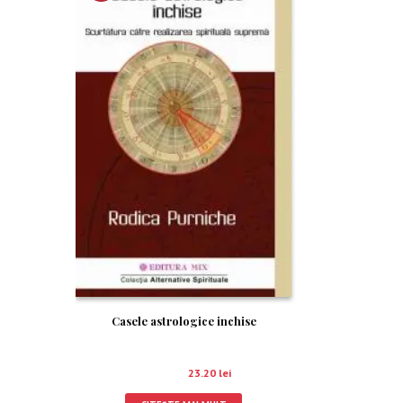
RE!
Casele astrologice inchise
29.00
lei
23.20
lei