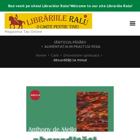
Bun venit pe siteul Librariilor Ralu! Welcome to our site Librariile Ralu!
Magazinul Tau Online
CÂNTECUL PĂSĂRII
ALIMENTATIA IN PRACTICA YOGA
Home
Carti
Dezvoltare spirituala
Absurdităţi la minut
REDUCE
RE!