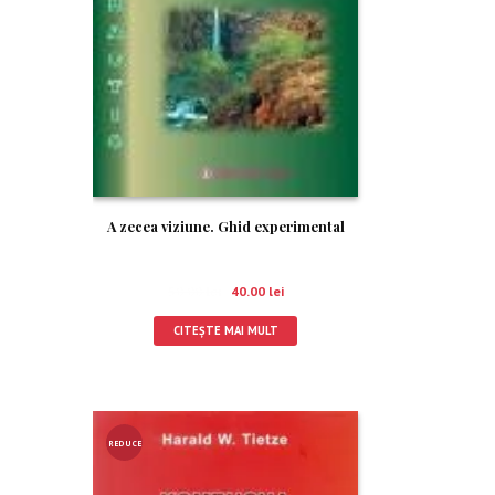
A zecea viziune. Ghid experimental
50.00
lei
40.00
lei
CITEȘTE MAI MULT
REDUCE
RE!