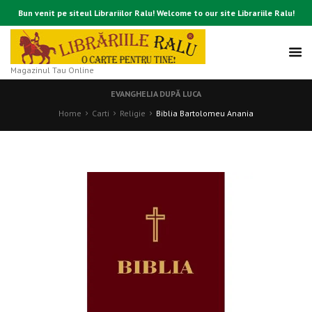
Bun venit pe siteul Librariilor Ralu! Welcome to our site Librariile Ralu!
Magazinul Tau Online
EVANGHELIA DUPĂ LUCA
Home
Carti
Religie
Biblia Bartolomeu Anania