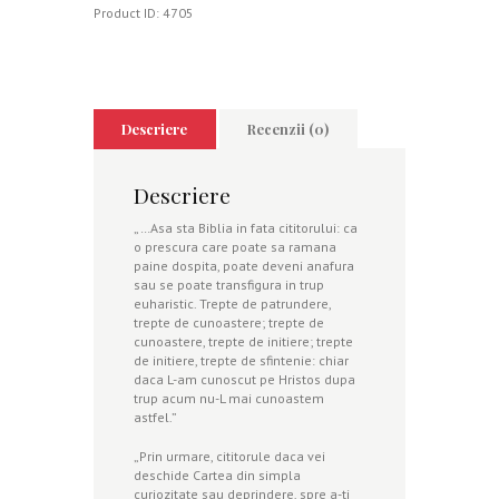
Product ID:
4705
Descriere
Recenzii (0)
Descriere
„…Asa sta Biblia in fata cititorului: ca
o prescura care poate sa ramana
paine dospita, poate deveni anafura
sau se poate transfigura in trup
euharistic. Trepte de patrundere,
trepte de cunoastere; trepte de
cunoastere, trepte de initiere; trepte
de initiere, trepte de sfintenie: chiar
daca L-am cunoscut pe Hristos dupa
trup acum nu-L mai cunoastem
astfel.”
„Prin urmare, cititorule daca vei
deschide Cartea din simpla
curiozitate sau deprindere, spre a-ti