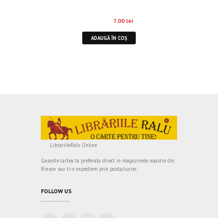
10.00
lei
7.00
lei
ADAUGĂ ÎN COȘ
LibrariileRalu Online
Gaseste cartea ta preferata direct in magazinele noastre din
Brasov sau ti-o expediem prin posta/curier.
FOLLOW US