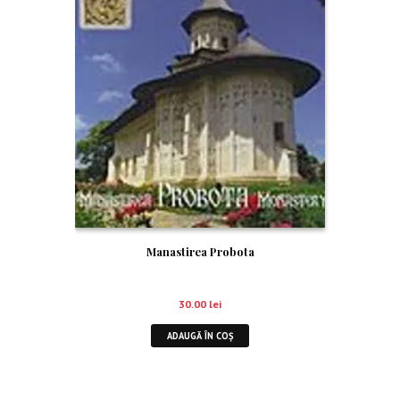
Manastirea Probota
30.00
lei
ADAUGĂ ÎN COȘ