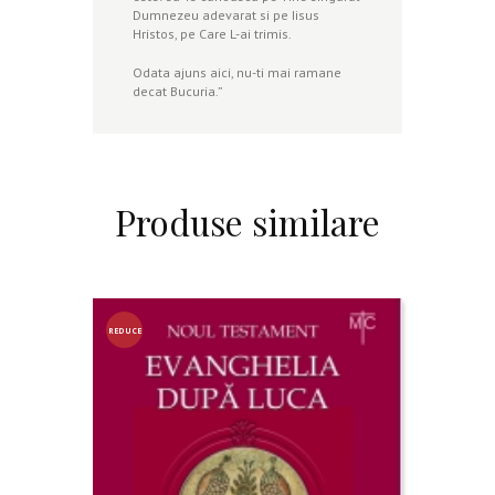
Dumnezeu adevarat si pe Iisus
Hristos, pe Care L-ai trimis.
Odata ajuns aici, nu-ti mai ramane
decat Bucuria.”
Produse similare
REDUCE
RE!