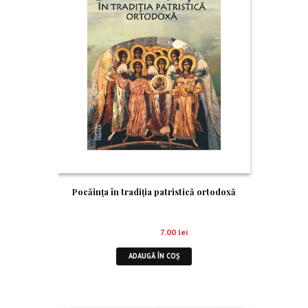
Pocăinţa în tradiţia patristică ortodoxă
10.00
lei
7.00
lei
ADAUGĂ ÎN COȘ