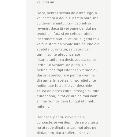
vei opri aici.
Daca, pentru nevoia de a intelege, o
vei cerceta a doua si a treia oara, mai
cu de-amanuntul, cu-ncetineli si
reveniri, daca iti vei pune gandul pe
textul din fata si pe cele paralele,
insemnate alaturi, atunci cugetul tau
va fi in stare sa pipaie intelesurile din
spatele cuvintelor, sa patrunda in
luminisurile alegorice ale
intamplarilor, sa desluseasca de ce
jertfa lui Avraam, de pilda, s-a
petrecut ca fapt istoric la vremea ei,
dar si in prefigurare pentru vremile
din urma. In acelasi timp, reliefurile
noilor tale lecturi iti vor deschide
calea de acces catre intreaga cultura
europeana, in tot ce are ea mai inalt
si mai frumos de-a lungul ultimului
mileniu.
Dar daca, pentru nevoia de a
cunoaste, te vei deprinde sa o citesti
nu atat pe dinafara, cat mai ales pe
dinlauntru, daca sufletul ti se va