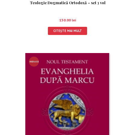
Teologie Dogmatică Ortodoxă – set 3 vol
150.00
lei
CITEȘTE MAI MULT
REDUCE
RE!