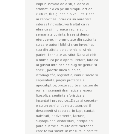
implini nevoia de a sti, si daca ai
strabatut-o ca pe un simplu act de
cultura, fii sigur ca n-o vei uita. Daca
ai zabovit asupra-i cu un oarecare
interes lingvistic, vei fi aflat ca in
ebraica si in greaca veche sunt
semanate cuvinte, fraze si denumiri
eterogene, imprumutate din culturile
cu care autorii biblici s-au invecinat
sau din altele pe care nici ei si nici
parintii lor nu le-au stiut. Daca ai citit-
o numai ca pe o opera literara, iata ca
ai gustat intr-insa belsug de genuri si
specii, poezie lirica si epica,
istoriografie, legislatie, imnuri sacre si
sapientiale, pagini profetice si
apocaliptice, proze scurte s nuclee de
roman, scenarii dramatice si eseuri
filosofice, sentinte aforistice si
incantatii prozodice…Daca ai cerceta-
o cu un ochi critic necrutator, vei fi
descoperit si ceea ce, in fapt, cautai:
naivitati, inadvertente, lacune,
suprapuneri, distorsiuni, interpolari,
paralelisme si multe alte metehne
care te vor sminti in masura in care te