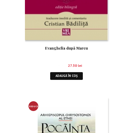
Evanghelia după Marcu
39.00
lei
27.30
lei
ADAUGĂ ÎN COȘ
REDUCE
RE!