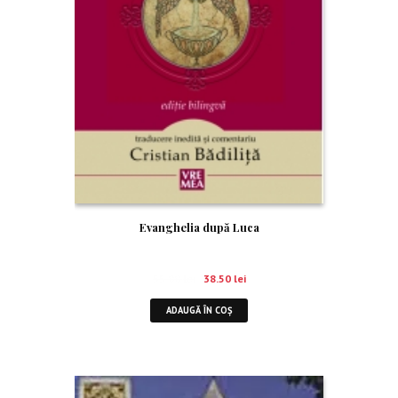
Evanghelia după Luca
55.00
lei
38.50
lei
ADAUGĂ ÎN COȘ