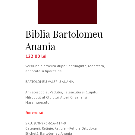
Biblia Bartolomeu
Anania
122.00
lei
Versiune diortosita dupa Septuaginta, redactata,
adnotata si tiparita de
BARTOLOMEU VALERIU ANANIA
Arhiepiscop al Vadului, Feleacului si Clujului
Mitropolit al Clujului, Albei, Crisanei si
Maramuresului
Stoc epuizat
SKU:
978-973-616-414-9
Categorii:
Religie
,
Religie > Religie Ortodoxa
Etichetă:
Bartolomeu Anania