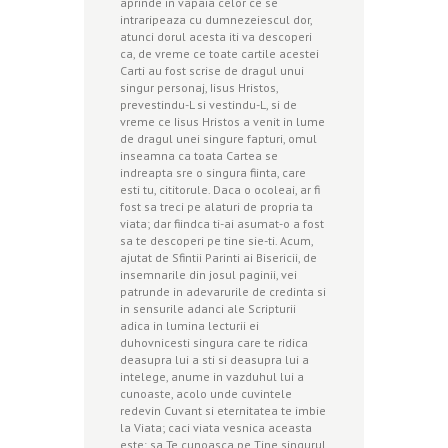
aprinde in vapaia celor ce se
intraripeaza cu dumnezeiescul dor,
atunci dorul acesta iti va descoperi
ca, de vreme ce toate cartile acestei
Carti au fost scrise de dragul unui
singur personaj, Iisus Hristos,
prevestindu-L si vestindu-L, si de
vreme ce Iisus Hristos a venit in lume
de dragul unei singure fapturi, omul
inseamna ca toata Cartea se
indreapta sre o singura fiinta, care
esti tu, cititorule. Daca o ocoleai, ar fi
fost sa treci pe alaturi de propria ta
viata; dar fiindca ti-ai asumat-o a fost
sa te descoperi pe tine sie-ti. Acum,
ajutat de Sfintii Parinti ai Bisericii, de
insemnarile din josul paginii, vei
patrunde in adevarurile de credinta si
in sensurile adanci ale Scripturii
adica in lumina lecturii ei
duhovnicesti singura care te ridica
deasupra lui a sti si deasupra lui a
intelege, anume in vazduhul lui a
cunoaste, acolo unde cuvintele
redevin Cuvant si eternitatea te imbie
la Viata; caci viata vesnica aceasta
este: sa Te cunoasca pe Tine singurul