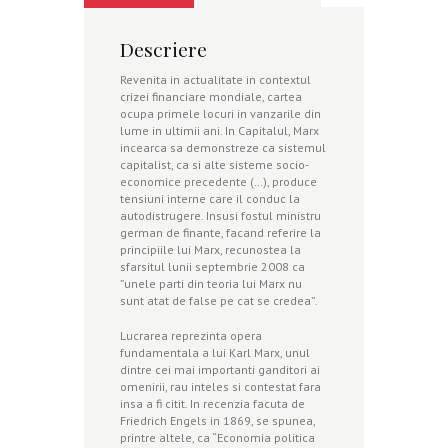
Descriere
Revenita in actualitate in contextul
crizei financiare mondiale, cartea
ocupa primele locuri in vanzarile din
lume in ultimii ani. In Capitalul, Marx
incearca sa demonstreze ca sistemul
capitalist, ca si alte sisteme socio-
economice precedente (…), produce
tensiuni interne care il conduc la
autodistrugere. Insusi fostul ministru
german de finante, facand referire la
principiile lui Marx, recunostea la
sfarsitul lunii septembrie 2008 ca
”unele parti din teoria lui Marx nu
sunt atat de false pe cat se credea”.
Lucrarea reprezinta opera
fundamentala a lui Karl Marx, unul
dintre cei mai importanti ganditori ai
omenirii, rau inteles si contestat fara
insa a fi citit. In recenzia facuta de
Friedrich Engels in 1869, se spunea,
printre altele, ca “Economia politica