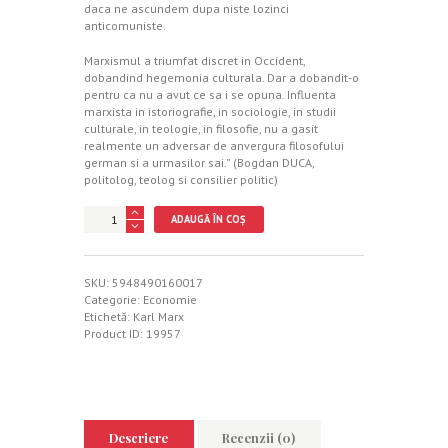
daca ne ascundem dupa niste lozinci
anticomuniste.
Marxismul a triumfat discret in Occident,
dobandind hegemonia culturala. Dar a dobandit-o
pentru ca nu a avut ce sa i se opuna. Influenta
marxista in istoriografie, in sociologie, in studii
culturale, in teologie, in filosofie, nu a gasit
realmente un adversar de anvergura filosofului
german si a urmasilor sai.” (Bogdan DUCA,
politolog, teolog si consilier politic)
Cantitate
ADAUGĂ ÎN COȘ
Capitalul
Critica
economiei
politice
SKU:
5948490160017
Vol
Categorie:
Economie
I
Etichetă:
Karl Marx
Product ID:
19957
Descriere
Recenzii (0)