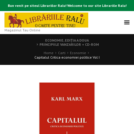
Bun venit pe siteul Librariilor Ralu! Welcome to our site Librariile Ralu!
Magazinul Tau Online
ECONOMIE, EDIȚIA A DOUA
PRINCIPIILE VANZARILOR + CD-ROM
Home
Carti
Economie
Capitalul Critica economiei politice Vol I