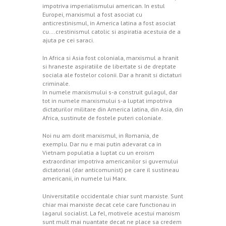
impotriva imperialismului american. In estul
Europei, marxismul a fost asociat cu
anticrestinismul, in America latina a fost asociat
cu….crestinismul catolic si aspiratia acestuia de a
ajuta pe cei saraci.
In Africa si Asia fost coloniala, marxismul a hranit
si hraneste aspiratiile de libertate si de dreptate
sociala ale fostelor colonii. Dar a hranit si dictaturi
criminale.
In numele marxismului s-a construit gulagul, dar
tot in numele marxismului s-a luptat impotriva
dictaturilor militare din America latina, din Asia, din
Africa, sustinute de fostele puteri coloniale.
Noi nu am dorit marxismul, in Romania, de
exemplu. Dar nu e mai putin adevarat ca in
Vietnam populatia a luptat cu un eroism
extraordinar impotriva americanilor si guvernului
dictatorial (dar anticomunist) pe care il sustineau
americanii, in numele lui Marx.
Universitatile occidentale chiar sunt marxiste. Sunt
chiar mai marxiste decat cele care functionau in
lagarul socialist. La fel, motivele acestui marxism
sunt mult mai nuantate decat ne place sa credem