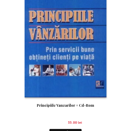
Principiile Vanzarilor + Cd-Rom
120.00
lei
35.00
lei