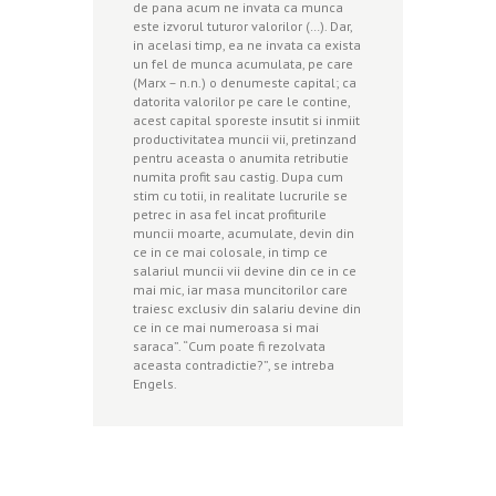
de pana acum ne invata ca munca
este izvorul tuturor valorilor (…). Dar,
in acelasi timp, ea ne invata ca exista
un fel de munca acumulata, pe care
(Marx – n.n.) o denumeste capital; ca
datorita valorilor pe care le contine,
acest capital sporeste insutit si inmiit
productivitatea muncii vii, pretinzand
pentru aceasta o anumita retributie
numita profit sau castig. Dupa cum
stim cu totii, in realitate lucrurile se
petrec in asa fel incat profiturile
muncii moarte, acumulate, devin din
ce in ce mai colosale, in timp ce
salariul muncii vii devine din ce in ce
mai mic, iar masa muncitorilor care
traiesc exclusiv din salariu devine din
ce in ce mai numeroasa si mai
saraca”. “Cum poate fi rezolvata
aceasta contradictie?”, se intreba
Engels.