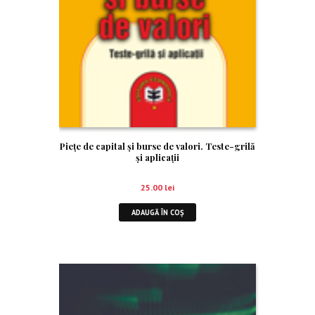
Piețe de capital și burse de valori. Teste-grilă
și aplicații
25.00
lei
ADAUGĂ ÎN COȘ