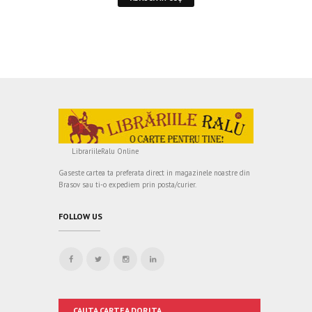
LibrariileRalu Online
Gaseste cartea ta preferata direct in magazinele noastre din
Brasov sau ti-o expediem prin posta/curier.
FOLLOW US
CAUTA CARTEA DORITA