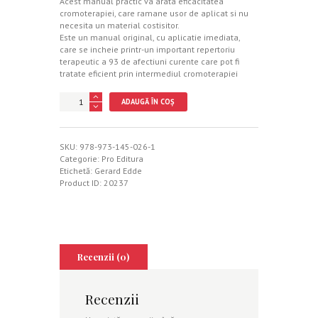
Acest manual practic va arata eficacitatea
cromoterapiei, care ramane usor de aplicat si nu
necesita un material costisitor.
Este un manual original, cu aplicatie imediata,
care se incheie printr-un important repertoriu
terapeutic a 93 de afectiuni curente care pot fi
tratate eficient prin intermediul cromoterapiei
Cantitate
ADAUGĂ ÎN COȘ
Culorile
si
sanatatea
SKU:
978-973-145-026-1
Categorie:
Pro Editura
Etichetă:
Gerard Edde
Product ID:
20237
Recenzii (0)
Recenzii