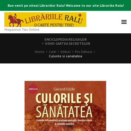
Bun venit pe siteul Librariilor Ralu! Welcome to our site Librariile Ralu!
Magazinul Tau Online
ENCICLOPEDIA RELIGIILOR
OSHO CARTEA SECRETELOR
Home
Carti
Edituri
Pro Editura
Culorile si sanatatea
REDUCE
RE!