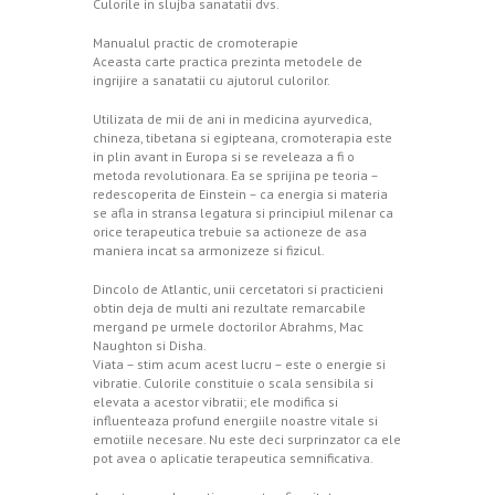
Culorile in slujba sanatatii dvs.
Manualul practic de cromoterapie
Aceasta carte practica prezinta metodele de
ingrijire a sanatatii cu ajutorul culorilor.
Utilizata de mii de ani in medicina ayurvedica,
chineza, tibetana si egipteana, cromoterapia este
in plin avant in Europa si se reveleaza a fi o
metoda revolutionara. Ea se sprijina pe teoria –
redescoperita de Einstein – ca energia si materia
se afla in stransa legatura si principiul milenar ca
orice terapeutica trebuie sa actioneze de asa
maniera incat sa armonizeze si fizicul.
Dincolo de Atlantic, unii cercetatori si practicieni
obtin deja de multi ani rezultate remarcabile
mergand pe urmele doctorilor Abrahms, Mac
Naughton si Disha.
Viata – stim acum acest lucru – este o energie si
vibratie. Culorile constituie o scala sensibila si
elevata a acestor vibratii; ele modifica si
influenteaza profund energiile noastre vitale si
emotiile necesare. Nu este deci surprinzator ca ele
pot avea o aplicatie terapeutica semnificativa.