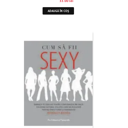
47.00
lei
33.00
lei
ADAUGĂ ÎN COȘ