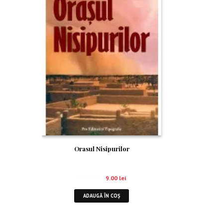
Orasul Nisipurilor
24.00
lei
9.00
lei
ADAUGĂ ÎN COȘ