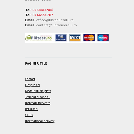
Tel:
0268411986
Tel:
0744551787
Email:
office@librariileralu.ro
Email:
contact@librariileralu.ro
PAGINI UTILE
Contact
Despre noi
Modalitati de plata
Termeni si conditii
Intrebari frecvente
Returnari
GDPR
International delivery