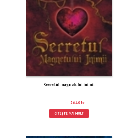
Secretul magnetului inimii
29.00
lei
26.10
lei
CITEȘTE MAI MULT