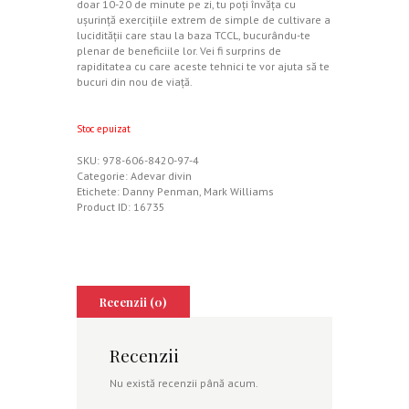
doar 10-20 de minute pe zi, tu poţi învăţa cu
uşurinţă exerciţiile extrem de simple de cultivare a
lucidităţii care stau la baza TCCL, bucurându-te
plenar de beneficiile lor. Vei fi surprins de
rapiditatea cu care aceste tehnici te vor ajuta să te
bucuri din nou de viaţă.
Stoc epuizat
SKU:
978-606-8420-97-4
Categorie:
Adevar divin
Etichete:
Danny Penman
,
Mark Williams
Product ID:
16735
Recenzii (0)
Recenzii
Nu există recenzii până acum.