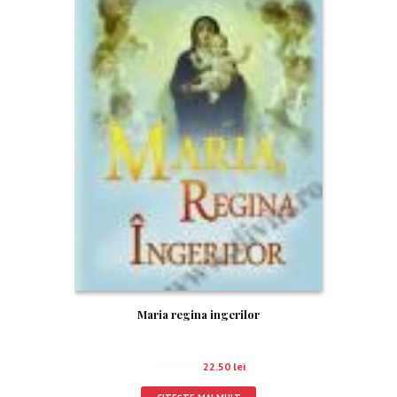
Maria regina ingerilor
25.00
lei
22.50
lei