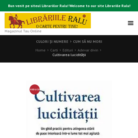
Bun venit pe siteul Librariilor Ralu! Welcome to our site Librariile Ralu!
Magazinul Tau Online
CULORI ŞI NUMERE
CUM SĂ NU MORI
Home
Carti
Edituri
Adevar divin
Cultivarea lucidităţii
REDUCE
RE!