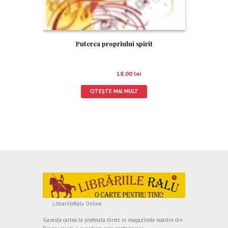
Puterea propriului spirit
20.00
lei
18.00
lei
CITEȘTE MAI MULT
LibrariileRalu Online
Gaseste cartea ta preferata direct in magazinele noastre din