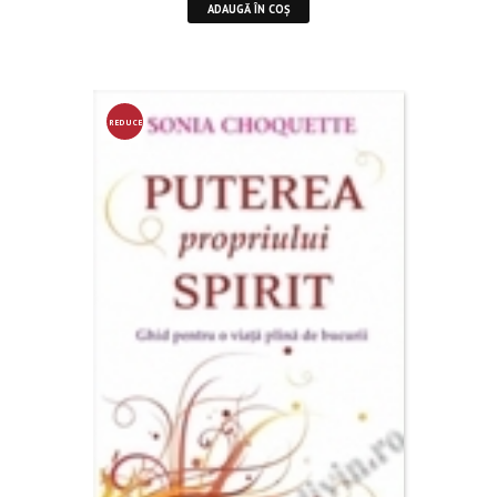
ADAUGĂ ÎN COȘ
REDUCE
RE!