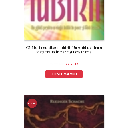
Călătoria cu viteza iubirii. Un ghid pentru o
viaţă trăită în pace şi fără teamă
25.00
lei
22.50
lei
CITEȘTE MAI MULT
REDUCE
RE!