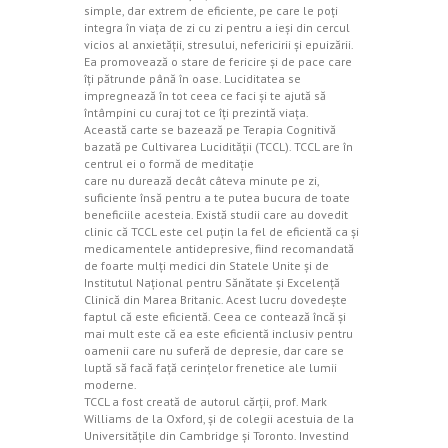
simple, dar extrem de eficiente, pe care le poţi
integra în viaţa de zi cu zi pentru a ieşi din cercul
vicios al anxietăţii, stresului, nefericirii şi epuizării.
Ea promovează o stare de fericire şi de pace care
îţi pătrunde până în oase. Luciditatea se
impregnează în tot ceea ce faci şi te ajută să
întâmpini cu curaj tot ce îţi prezintă viaţa.
Această carte se bazează pe Terapia Cognitivă
bazată pe Cultivarea Lucidităţii (TCCL). TCCL are în
centrul ei o formă de meditaţie
care nu durează decât câteva minute pe zi,
suficiente însă pentru a te putea bucura de toate
beneficiile acesteia. Există studii care au dovedit
clinic că TCCL este cel puţin la fel de eficientă ca şi
medicamentele antidepresive, fiind recomandată
de foarte mulţi medici din Statele Unite şi de
Institutul Naţional pentru Sănătate şi Excelenţă
Clinică din Marea Britanic. Acest lucru dovedeşte
faptul că este eficientă. Ceea ce contează încă şi
mai mult este că ea este eficientă inclusiv pentru
oamenii care nu suferă de depresie, dar care se
luptă să facă faţă cerinţelor frenetice ale lumii
moderne.
TCCL a fost creată de autorul cărţii, prof. Mark
Williams de la Oxford, şi de colegii acestuia de la
Universităţile din Cambridge şi Toronto. Investind