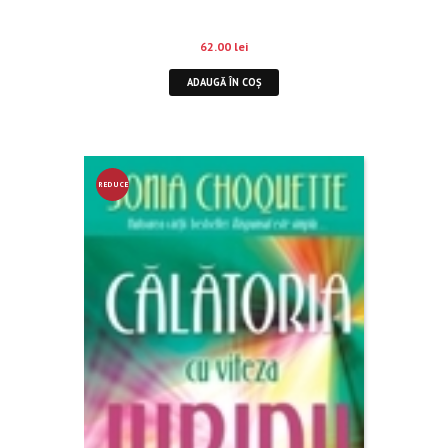
62.00
lei
ADAUGĂ ÎN COȘ
REDUCE
RE!