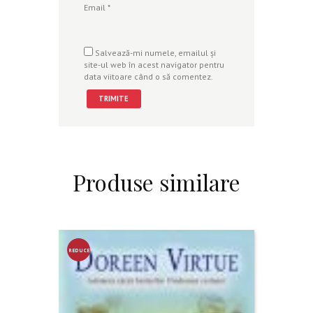
Email
*
Salvează-mi numele, emailul și
site-ul web în acest navigator pentru
data viitoare când o să comentez.
Produse similare
REDUCE
RE!