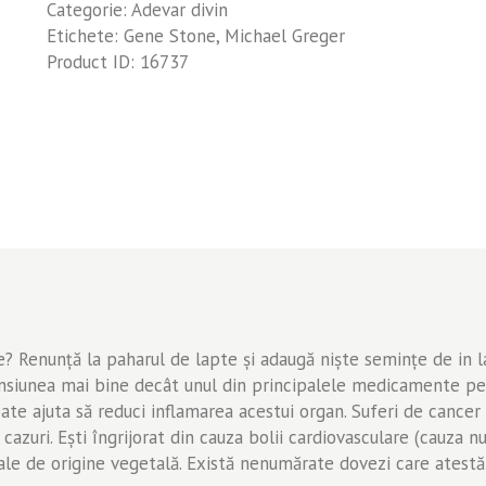
Categorie:
Adevar divin
Etichete:
Gene Stone
,
Michael Greger
Product ID:
16737
ie? Renunţă la paharul de lapte şi adaugă nişte seminţe de in la
ensiunea mai bine decât unul din principalele medicamente pen
oate ajuta să reduci inflamarea acestui organ. Suferi de cance
e cazuri. Eşti îngrijorat din cauza bolii cardiovasculare (cauza 
ale de origine vegetală. Există nenumărate dovezi care atest