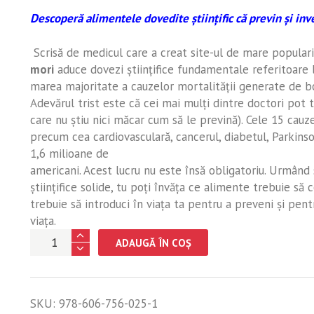
Descoperă alimentele dovedite ştiinţific că previn şi in
Scrisă de medicul care a creat site-ul de mare populari
mori
aduce dovezi ştiinţifice fundamentale referitoare l
marea majoritate a cauzelor mortalităţii generate de bo
Adevărul trist este că cei mai mulţi dintre doctori pot t
care nu ştiu nici măcar cum să le prevină). Cele 15 cauz
precum cea cardiovasculară, cancerul, diabetul, Parkinso
1,6 milioane de
americani. Acest lucru nu este însă obligatoriu. Urmând 
ştiinţifice solide, tu poţi învăţa ce alimente trebuie să 
trebuie să introduci în viaţa ta pentru a preveni şi pen
viaţa.
Cantitate
ADAUGĂ ÎN COȘ
Cum
să
nu
SKU:
978-606-756-025-1
mori