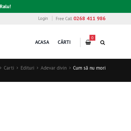
 Ralu!
0268 411 986
Login
Free Call
0
ACASA
CĂRTI
Carti
Edituri
Adevar divin
Cum să nu mori