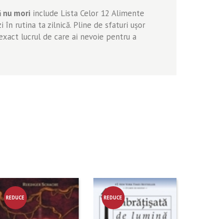
 nu mori
include Lista Celor 12 Alimente
în rutina ta zilnică. Pline de sfaturi uşor
 exact lucrul de care ai nevoie pentru a
REDUCE
REDUCE
RE!
RE!