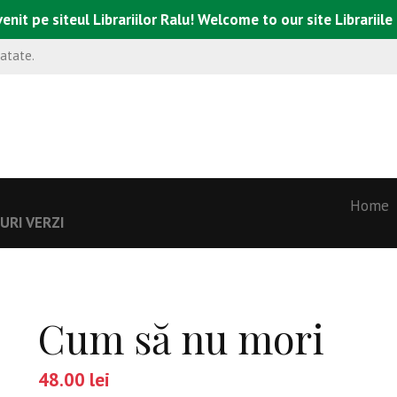
enit pe siteul Librariilor Ralu! Welcome to our site Librariile
natate.
Home
URI VERZI
Cum să nu mori
48.00
lei