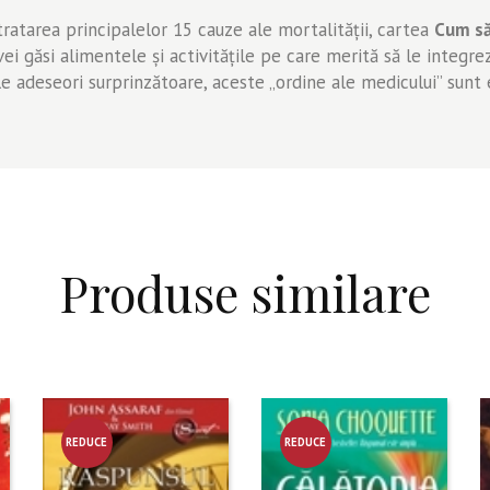
atarea principalelor 15 cauze ale mortalităţii, cartea
Cum să
i găsi alimentele şi activităţile pe care merită să le integrezi 
nale adeseori surprinzătoare, aceste „ordine ale medicului” sunt
Produse similare
REDUCE
REDUCE
RE!
RE!