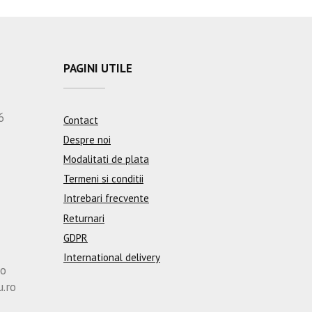
PAGINI UTILE
6
Contact
Despre noi
Modalitati de plata
Termeni si conditii
Intrebari frecvente
Returnari
GDPR
International delivery
ro
u.ro