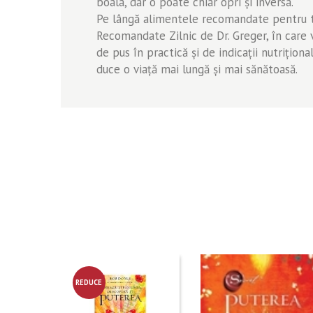
boala, dar o poate chiar opri şi inversa.
Pe lângă alimentele recomandate pentru tr
Recomandate Zilnic de Dr. Greger, în care ve
de pus în practică şi de indicaţii nutriţio
duce o viaţă mai lungă şi mai sănătoasă.
REDUCE
RE!