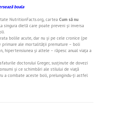
versează boala
tate NutritionFacts.org, cartea
Cum să nu
a singura dietă care poate preveni şi inversa
li.
rata bolile acute, dar nu şi pe cele cronice (pe
e primare ale mortalităţii premature – boli
n, hipertensiunea şi altele – răpesc anual viaţa a
sfaturile doctorului Greger, susţinute de dovezi
consumi şi ce schimbări ale stilului de viaţă
tru a combate aceste boli, prelungindu-ţi astfel