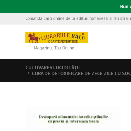
Bun v
Comanda carti online de la edituri romanesti si din strai
Magazinul Tau Online
CULTIVAREA LUCIDITĂŢII
CURA DE DETOXIFICARE DE ZECE ZILE CU SUC