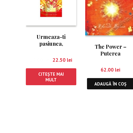
Urmeaza-ti
pasiunea,
The Power –
descopera-ti
Puterea
puterea
25.00
lei
22.50
lei
62.00
lei
CITEȘTE MAI
MULT
ADAUGĂ ÎN COȘ