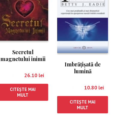
Secretul
magnetului inimii
Imbrăţişată de
lumină
29.00
lei
26.10
lei
12.00
lei
10.80
lei
CITEȘTE MAI
MULT
CITEȘTE MAI
MULT