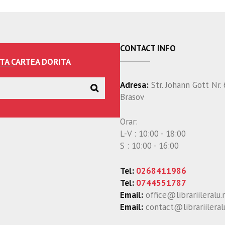
CONTACT INFO
TA CARTEA DORITA
Adresa:
Str. Johann Gott Nr. 
Brasov
Orar:
L-V : 10:00 - 18:00
S : 10:00 - 16:00
Tel:
0268411986
Tel:
0744551787
Email:
office@librariileralu.
Email:
contact@librariileral