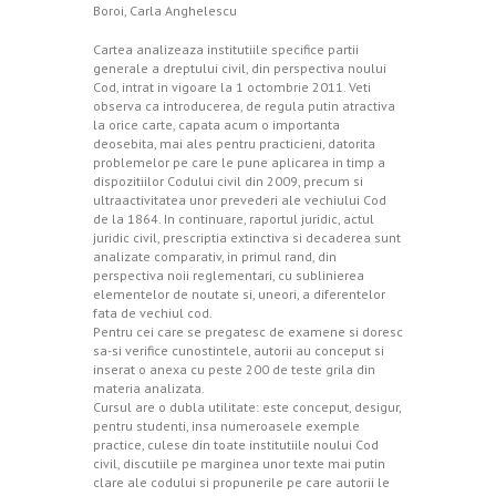
Boroi, Carla Anghelescu
Cartea analizeaza institutiile specifice partii
generale a dreptului civil, din perspectiva noului
Cod, intrat in vigoare la 1 octombrie 2011. Veti
observa ca introducerea, de regula putin atractiva
la orice carte, capata acum o importanta
deosebita, mai ales pentru practicieni, datorita
problemelor pe care le pune aplicarea in timp a
dispozitiilor Codului civil din 2009, precum si
ultraactivitatea unor prevederi ale vechiului Cod
de la 1864. In continuare, raportul juridic, actul
juridic civil, prescriptia extinctiva si decaderea sunt
analizate comparativ, in primul rand, din
perspectiva noii reglementari, cu sublinierea
elementelor de noutate si, uneori, a diferentelor
fata de vechiul cod.
Pentru cei care se pregatesc de examene si doresc
sa-si verifice cunostintele, autorii au conceput si
inserat o anexa cu peste 200 de teste grila din
materia analizata.
Cursul are o dubla utilitate: este conceput, desigur,
pentru studenti, insa numeroasele exemple
practice, culese din toate institutiile noului Cod
civil, discutiile pe marginea unor texte mai putin
clare ale codului si propunerile pe care autorii le