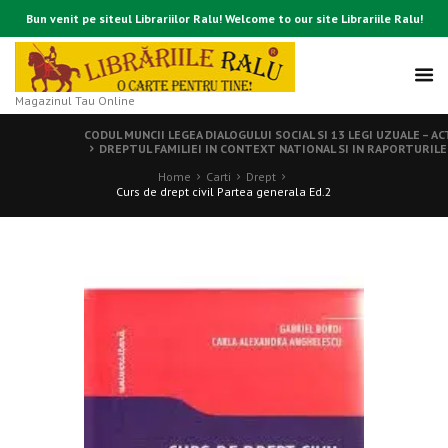
Bun venit pe siteul Librariilor Ralu! Welcome to our site Librariile Ralu!
Magazinul Tau Online
CODUL MUNCII LEGEA DIALOGULUI SOCIAL SI 13 LEGI UZUALE – A
DREPTUL FAMILIEI IN CONTEXT NATIONAL SI IN RAPORTURIL
Home
Carti
Drept
Curs de drept civil Partea generala Ed.2