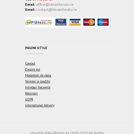
Email:
office@librariileralu.ro
Email:
contact@librariileralu.ro
PAGINI UTILE
Contact
Despre noi
Modalitati de plata
Termeni si conditii
Intrebari frecvente
Returnari
GDPR
International delivery
Librariile Ralu Brasov © 2018-2020 All Rights