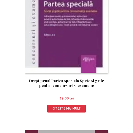
Drept penal Partea speciala Spete si grile
pentru concursuri si examene
39.00
lei
CITEȘTE MAI MULT