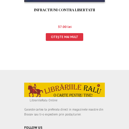
INFRACTIUNI CONTRA LIBERTATII
37.00
lei
CITEȘTE MAI MULT
LibrariileRalu Online
Gaseste cartea ta preferata direct in magazinele noastre din
Brasov sau ti-o expediem prin posta/curier.
FOLLOW US