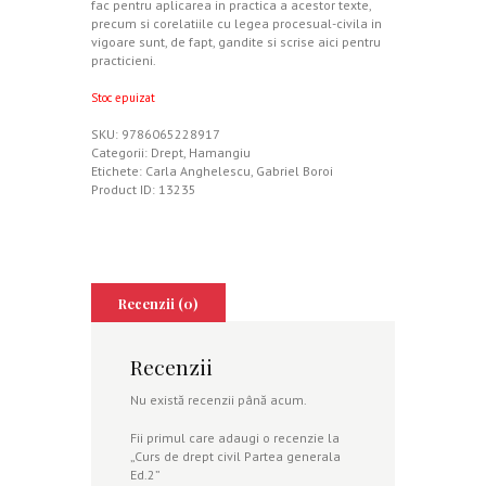
fac pentru aplicarea in practica a acestor texte,
precum si corelatiile cu legea procesual-civila in
vigoare sunt, de fapt, gandite si scrise aici pentru
practicieni.
Stoc epuizat
SKU:
9786065228917
Categorii:
Drept
,
Hamangiu
Etichete:
Carla Anghelescu
,
Gabriel Boroi
Product ID:
13235
Recenzii (0)
Recenzii
Nu există recenzii până acum.
Fii primul care adaugi o recenzie la
„Curs de drept civil Partea generala
Ed.2”