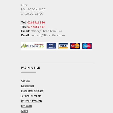
Orar:
L-V : 10:00 - 18:00
S : 10:00 - 16:00
Tel:
0268411986
Tel:
0744551787
Email:
office@librariileralu.ro
Email:
contact@librariileralu.ro
PAGINI UTILE
Contact
Despre noi
Modalitati de plata
Termeni si conditii
Intrebari frecvente
Returnari
GDPR