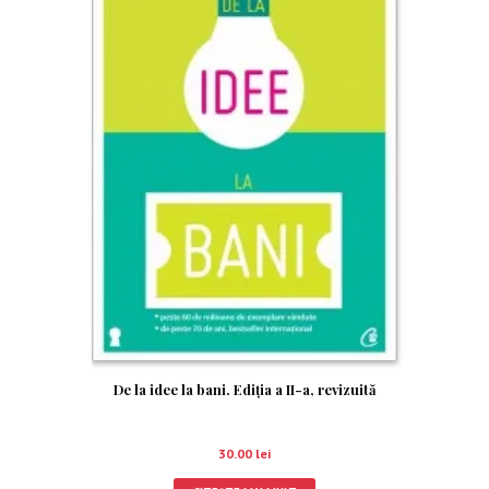
De la idee la bani. Ediţia a II-a, revizuită
30.00
lei