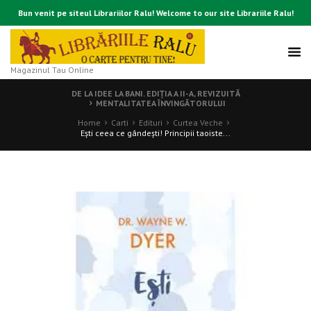
Bun venit pe siteul Librariilor Ralu! Welcome to our site Librariile Ralu!
Magazinul Tau Online
DE LA IDEE LA BANI. EDIŢIA A II-A, REVIZUITĂ
MENTALITATEA ÎNVINGĂTORULUI
Home
Carti
Edituri
Curtea Veche
Eşti ceea ce gândeşti! Principii taoiste...