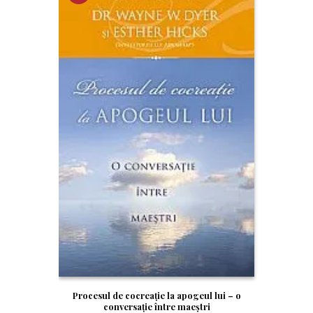
RE!
Procesul de cocreaţie la apogeul lui – o
conversaţie între maeştri