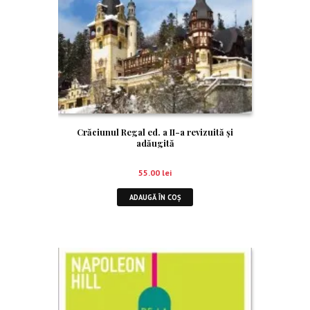
Crăciunul Regal ed. a II-a revizuită şi
adăugită
55.00
lei
ADAUGĂ ÎN COȘ