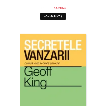
18.00
lei
16.20
lei
ADAUGĂ ÎN COȘ