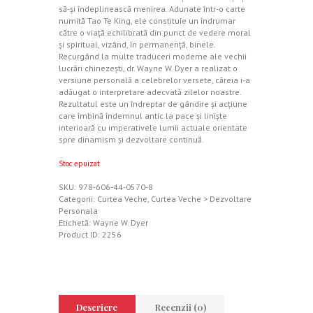
să-şi îndeplinească menirea. Adunate într-o carte
numită Tao Te King, ele constituie un îndrumar
către o viaţă echilibrată din punct de vedere moral
şi spiritual, vizând, în permanenţă, binele.
Recurgând la multe traduceri moderne ale vechii
lucrări chinezeşti, dr. Wayne W. Dyer a realizat o
versiune personală a celebrelor versete, căreia i-a
adăugat o interpretare adecvată zilelor noastre.
Rezultatul este un îndreptar de gândire şi acţiune
care îmbină îndemnul antic la pace şi linişte
interioară cu imperativele lumii actuale orientate
spre dinamism şi dezvoltare continuă.
Stoc epuizat
SKU:
978-606-44-0570-8
Categorii:
Curtea Veche
,
Curtea Veche > Dezvoltare
Personala
Etichetă:
Wayne W. Dyer
Product ID:
2256
Descriere
Recenzii (0)