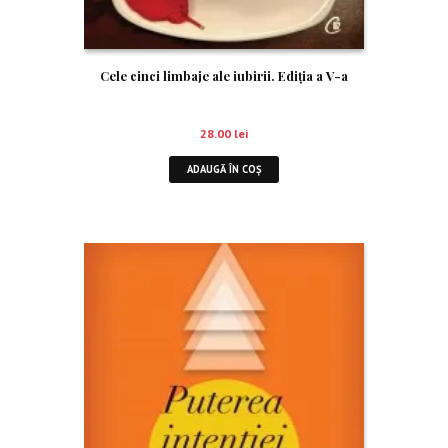
Cele cinci limbaje ale iubirii. Ediţia a V-a
28.00
lei
ADAUGĂ ÎN COȘ