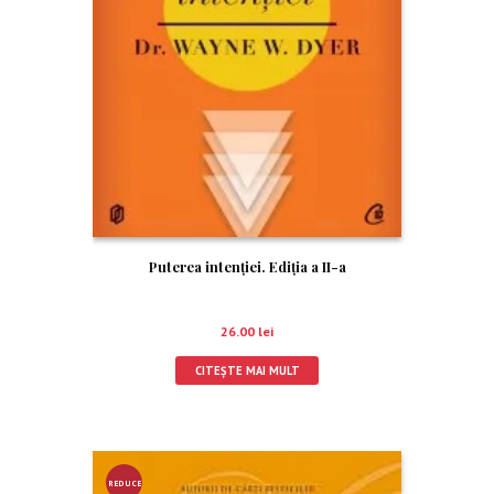
Puterea intenţiei. Ediţia a II-a
26.00
lei
CITEȘTE MAI MULT
REDUCE