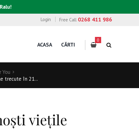
 Ralu!
0268 411 986
Login
Free Call
0
ACASA
CĂRTI
r You
e trecute în 21...
oşti vieţile