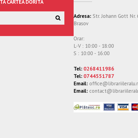
TA CARTEA DORITA
Adresa:
Str. Johann Gott Nr. 
Brasov
Orar:
L-V : 10:00 - 18:00
S : 10:00 - 16:00
Tel:
0268411986
Tel:
0744551787
Email:
office@librariileralu.
Email:
contact@librariileral