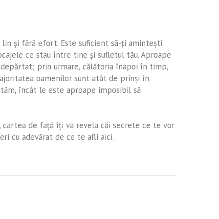
lin şi fără efort. Este suficient să-ţi aminteşti
ocajele ce stau între tine şi sufletul tău. Aproape
ndepărtat; prin urmare, călătoria înapoi în timp,
ajoritatea oamenilor sunt atât de prinşi în
ităm, încât le este aproape imposibil să
e, cartea de faţă îţi va revela căi secrete ce te vor
eri cu adevărat de ce te afli aici.