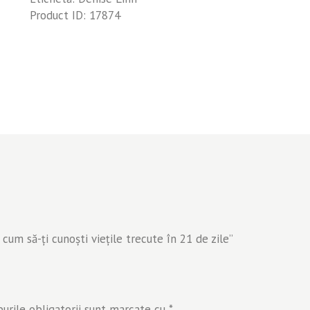
Product ID:
17874
trecute
în
21
de
zile
 cum să-ţi cunoşti vieţile trecute în 21 de zile”
rile obligatorii sunt marcate cu
*