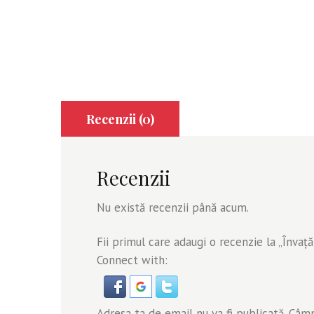
Recenzii (0)
Recenzii
Nu există recenzii până acum.
Fii primul care adaugi o recenzie la „Învaţă
Connect with:
Adresa ta de email nu va fi publicată.
Câmpu