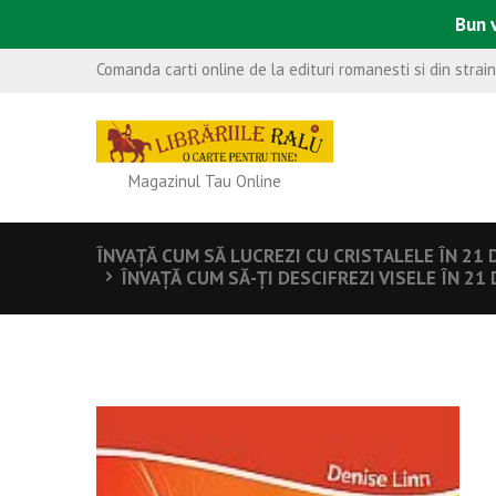
Bun v
Comanda carti online de la edituri romanesti si din strai
Magazinul Tau Online
ÎNVAŢĂ CUM SĂ LUCREZI CU CRISTALELE ÎN 21 D
ÎNVAŢĂ CUM SĂ-ŢI DESCIFREZI VISELE ÎN 21 