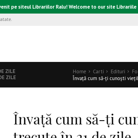
enit pe siteul Librariilor Ralu! Welcome to our site Librariile
natate.
E ZILE
Home
Carti
Edituri
Fo
DE ZILE
Învaţă cum să-ţi cunoşti vieţil
Învaţă cum să-ţi cun
trecute în 21 de zile