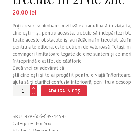
20.00
lei
Poţi crea o schimbare pozitivă extraordinară în viaţa ta, 
cine eşti – şi, pentru aceasta, trebuie să îndepărtezi bl
toate aceste obstacole îşi au rădăcina în trecutul tău î
pentru a le elibera, este extrem de valoroasă. Totuşi, m
convingeri limitatoare legate de cine suntem şi ce mer
întreprindă o astfel de călătorie.
Dacă vrei cu adevărat să
ştii cine eşti şi te-ai pregătit pentru o viaţă înfloritoar
ajuta să-ţi clarifici confuzia interioară, pen¬tru a descop
Cantitate
ADAUGĂ ÎN COȘ
Învaţă
cum
să-
SKU:
978-606-639-145-0
ţi
Categorie:
For You
cunoşti
Etichetă:
Denise Linn
vieţile