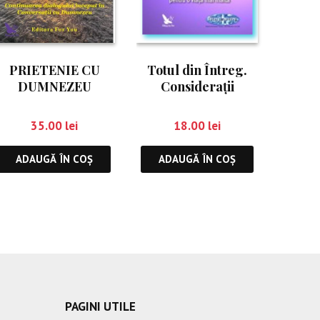
PRIETENIE CU
Totul din Întreg.
DUMNEZEU
Consideraţii
profunde, pentru o
viaţă mai înaltă
35.00
lei
18.00
lei
ADAUGĂ ÎN COȘ
ADAUGĂ ÎN COȘ
PAGINI UTILE